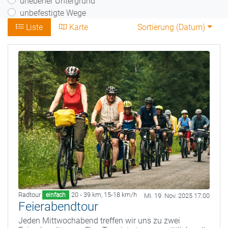
unebener Untergrund
unbefestigte Wege
Liste
Karte
Sortierung (
Datum
)
Radtour
20 - 39 km
,
15-18 km/h
einfach
Mi. 19. Nov. 2025 17:00
Feierabendtour
Jeden Mittwochabend treffen wir uns zu zwei