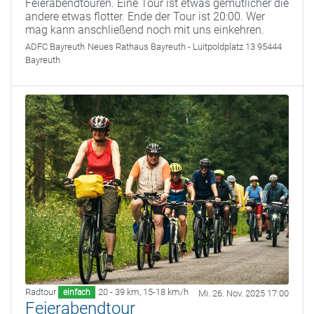
Feierabendtouren. Eine Tour ist etwas gemütlicher die
andere etwas flotter. Ende der Tour ist 20:00. Wer
mag kann anschließend noch mit uns einkehren.
ADFC Bayreuth
Neues Rathaus Bayreuth - Luitpoldplatz 13 95444
Bayreuth
Radtour
20 - 39 km
,
15-18 km/h
einfach
Mi. 26. Nov. 2025 17:00
Feierabendtour