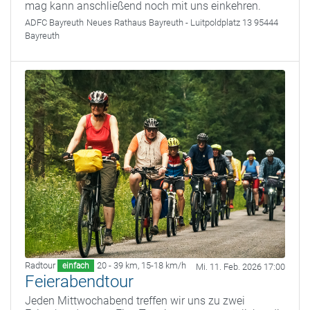
mag kann anschließend noch mit uns einkehren.
ADFC Bayreuth
Neues Rathaus Bayreuth - Luitpoldplatz 13 95444
Bayreuth
Radtour
20 - 39 km
,
15-18 km/h
einfach
Mi. 11. Feb. 2026 17:00
Feierabendtour
Jeden Mittwochabend treffen wir uns zu zwei