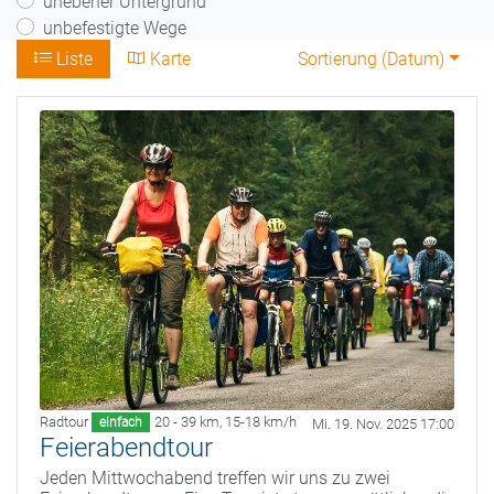
unebener Untergrund
unbefestigte Wege
Liste
Karte
Sortierung (
Datum
)
Radtour
20 - 39 km
,
15-18 km/h
einfach
Mi. 19. Nov. 2025 17:00
Feierabendtour
Jeden Mittwochabend treffen wir uns zu zwei