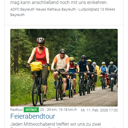
mag kann anschließend noch mit uns einkehren.
ADFC Bayreuth
Neues Rathaus Bayreuth - Luitpoldplatz 13 95444
Bayreuth
Radtour
20 - 39 km
,
15-18 km/h
einfach
Mi. 11. Feb. 2026 17:00
Feierabendtour
Jeden Mittwochabend treffen wir uns zu zwei