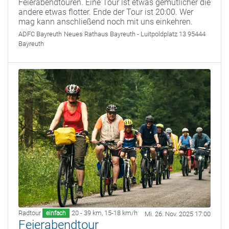
Feierabendtouren. Eine Tour ist etwas gemütlicher die
andere etwas flotter. Ende der Tour ist 20:00. Wer
mag kann anschließend noch mit uns einkehren.
ADFC Bayreuth
Neues Rathaus Bayreuth - Luitpoldplatz 13 95444
Bayreuth
Radtour
20 - 39 km
,
15-18 km/h
einfach
Mi. 26. Nov. 2025 17:00
Feierabendtour