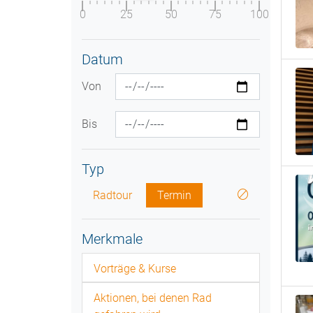
0
25
50
75
100
Datum
Von
Bis
Typ
Radtour
Termin
Merkmale
Vorträge & Kurse
Aktionen, bei denen Rad