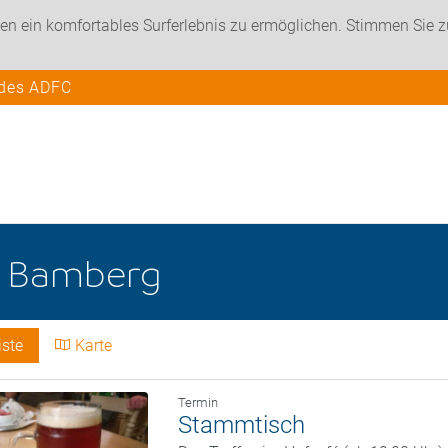
en ein komfortables Surferlebnis zu ermöglichen. Stimmen Sie 
 des ADFC
e
Bamberg
iste
Karte
Termin
Stammtisch