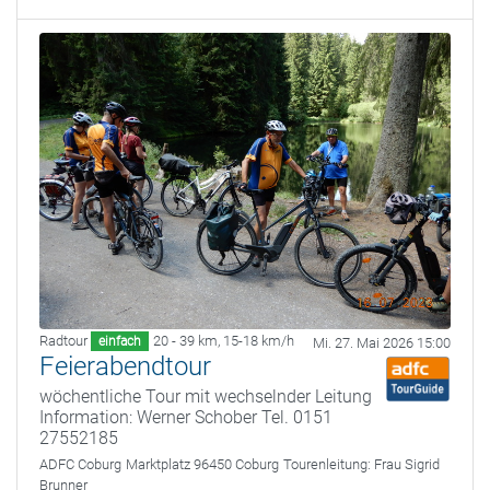
Radtour
20 - 39 km
,
15-18 km/h
einfach
Mi. 27. Mai 2026 15:00
Feierabendtour
wöchentliche Tour mit wechselnder Leitung
Information: Werner Schober Tel. 0151
27552185
ADFC Coburg
Marktplatz 96450 Coburg
Tourenleitung:
Frau Sigrid
Brunner