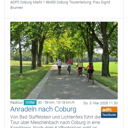
ADFC Coburg
Markt 1 96450 Coburg
Tourenleitung:
Frau Sigrid
Brunner
Radtour
40 - 59 km
,
15-18 km/h
mittel
So. 3. Mai 2026 11:30
Anradeln nach Coburg
Von Bad Staffelstein und Lichtenfels führt die
Tour über Meschenbach nach Coburg in eine
Konditorei. Nach dem Kaffeetrinken geht es