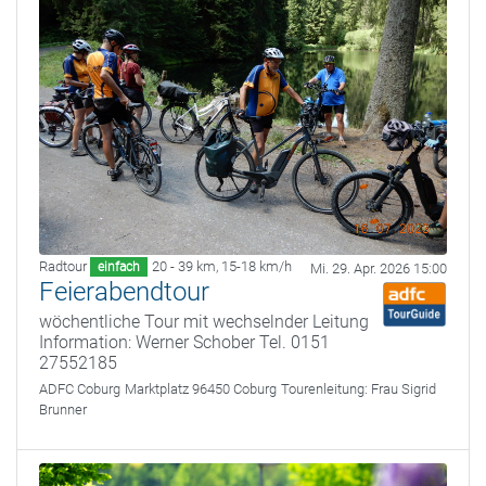
Radtour
20 - 39 km
,
15-18 km/h
einfach
Mi. 29. Apr. 2026 15:00
Feierabendtour
wöchentliche Tour mit wechselnder Leitung
Information: Werner Schober Tel. 0151
27552185
ADFC Coburg
Marktplatz 96450 Coburg
Tourenleitung:
Frau Sigrid
Brunner