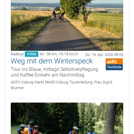
Radtour
40 - 59 km
,
15-18 km/h
mittel
So. 19. Apr. 2026 08:00
Weg mit dem Winterspeck
Tour ins Blaue, mittags Selbstverpflegung
und Kaffee Einkehr am Nachmittag
ADFC Coburg
Markt 96450 Coburg
Tourenleitung:
Frau Sigrid
Brunner