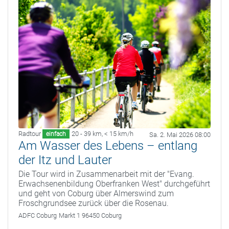
Radtour
20 - 39 km
,
< 15 km/h
einfach
Sa. 2. Mai 2026 08:00
Am Wasser des Lebens – entlang
der Itz und Lauter
Die Tour wird in Zusammenarbeit mit der "Evang.
Erwachsenenbildung Oberfranken West" durchgeführt
und geht von Coburg über Almerswind zum
Froschgrundsee zurück über die Rosenau.
ADFC Coburg
Markt 1 96450 Coburg