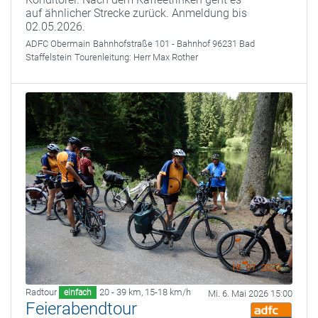
auf ähnlicher Strecke zurück. Anmeldung bis
02.05.2026.
ADFC Obermain
Bahnhofstraße 101 - Bahnhof 96231 Bad
Staffelstein
Tourenleitung:
Herr Max Rother
Radtour
20 - 39 km
,
15-18 km/h
einfach
Mi. 6. Mai 2026 15:00
Feierabendtour