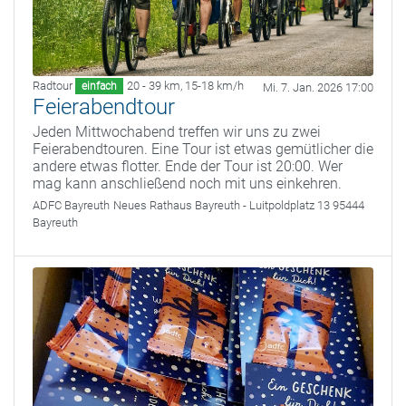
Radtour
20 - 39 km
,
15-18 km/h
einfach
Mi. 7. Jan. 2026 17:00
Feierabendtour
Jeden Mittwochabend treffen wir uns zu zwei
Feierabendtouren. Eine Tour ist etwas gemütlicher die
andere etwas flotter. Ende der Tour ist 20:00. Wer
mag kann anschließend noch mit uns einkehren.
ADFC Bayreuth
Neues Rathaus Bayreuth - Luitpoldplatz 13 95444
Bayreuth