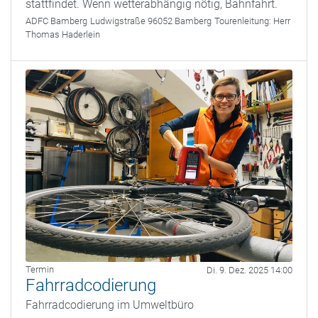
stattfindet. Wenn wetterabhängig nötig, Bahnfahrt.
ADFC Bamberg
Ludwigstraße 96052 Bamberg
Tourenleitung:
Herr
Thomas Haderlein
Termin
Di. 9. Dez. 2025 14:00
Fahrradcodierung
Fahrradcodierung im Umweltbüro