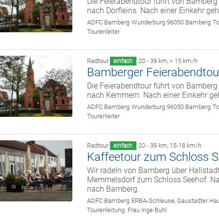
Die Feierabendtour führt von Bamber
nach Dörfleins. Nach einer Einkehr ge
ADFC Bamberg
Wunderburg 96050 Bamberg
To
Tourenleiter
Radtour
20 - 39 km
,
< 15 km/h
einfach
Bamberger Feierabendtou
Die Feierabendtour führt von Bamber
nach Kemmern. Nach einer Einkehr ge
ADFC Bamberg
Wunderburg 96050 Bamberg
To
Tourenleiter
Radtour
20 - 39 km
,
15-18 km/h
einfach
Kaffeetour zum Schloss 
Wir radeln von Bamberg über Hallstad
Memmelsdorf zum Schloss Seehof. Nach
nach Bamberg.
ADFC Bamberg
ERBA-Schleuse, Gaustadter Hau
Tourenleitung:
Frau Inge Buhl