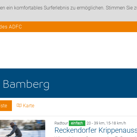
en ein komfortables Surferlebnis zu ermöglichen. Stimmen Sie 
 des ADFC
e
Bamberg
iste
Karte
Radtour
20 - 39 km
,
15-18 km/h
einfach
Reckendorfer Krippenauss