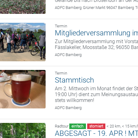
Gelände bis nach Drosendorf an der A
ADFC Bamberg
Grüner Markt 96047 Bamberg
T
Termin
Mitgliederversammlung im
Zur Mitgliederversammlung mit Vorstan
Fässlakeller, Moosstaße 32; 96050 B
ADFC Bamberg
Termin
Stammtisch
Am 2. Mittwoch im Monat findet der St
19:00 Uhr) dient zum Meinungsaustaus
stets willkommen!
ADFC Bamberg
Radtour
< 20 km
,
< 15 km/
einfach
storniert
ABGESAGT - 19. APR ! MTB 