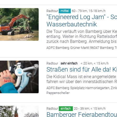
Radtour
60 - 79 km
,
15-18 km/h
mittel
"Engineered Log Jam" - S
Wasserbautechnik
Die Tour verläuft von Bamberg über
entlang. Weiter in Richtung Rattelsdor
zurück nach Bamberg. Anmeldung bis
ADFC Bamberg
Grüner Markt 96047 Bamberg
T
Radtour
< 20 km
,
< 15 km/h
sehr einfach
Straßen sind für Alle da!
Die Kidical Mass ist eine angemelde
fahren wir über den innerstädtischen R
ADFC Bamberg
Spielplatz Harmoniegarten, Zi
Pappenscheller
Radtour
20 - 39 km
,
< 15 km/h
einfach
Bamberger Feierabendtou