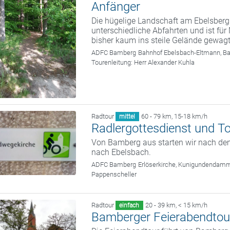
Anfänger
Die hügelige Landschaft am Ebelsberg
unterschiedliche Abfahrten und ist fü
bisher kaum ins steile Gelände gewag
ADFC Bamberg
Bahnhof Ebelsbach-Eltmann, B
Tourenleitung:
Herr Alexander Kuhla
Radtour
60 - 79 km
,
15-18 km/h
mittel
Radlergottesdienst und T
Von Bamberg aus starten wir nach dem
nach Ebelsbach.
ADFC Bamberg
Erlöserkirche, Kunigundendam
Pappenscheller
Radtour
20 - 39 km
,
< 15 km/h
einfach
Bamberger Feierabendtou