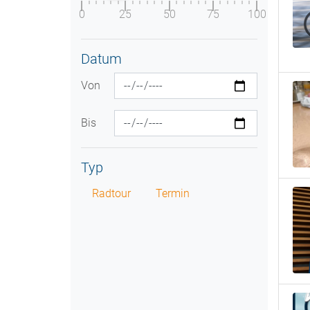
0
25
50
75
100
Datum
Von
Bis
Typ
Radtour
Termin