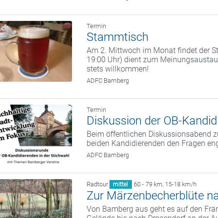
Termin
Stammtisch
Am 2. Mittwoch im Monat findet der St
19:00 Uhr) dient zum Meinungsaustaus
stets willkommen!
ADFC Bamberg
Termin
Diskussion der OB-Kandidi
Beim öffentlichen Diskussionsabend zu
beiden Kandidierenden den Fragen eng
ADFC Bamberg
Radtour
60 - 79 km
,
15-18 km/h
mittel
Zur Märzenbecherblüte n
Von Bamberg aus geht es auf den Frän