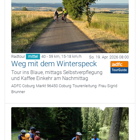
Radtour
40 - 59 km
,
15-18 km/h
mittel
So. 19. Apr. 2026 08:00
Weg mit dem Winterspeck
Tour ins Blaue, mittags Selbstverpflegung
und Kaffee Einkehr am Nachmittag
ADFC Coburg
Markt 96450 Coburg
Tourenleitung:
Frau Sigrid
Brunner