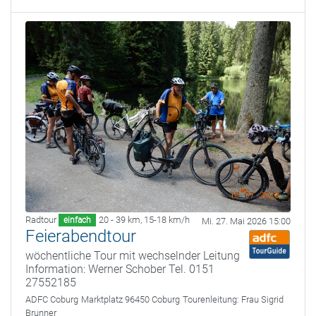
Radtour
20 - 39 km
,
15-18 km/h
einfach
Mi. 27. Mai 2026 15:00
Feierabendtour
wöchentliche Tour mit wechselnder Leitung
Information: Werner Schober Tel. 0151
27552185
ADFC Coburg
Marktplatz 96450 Coburg
Tourenleitung:
Frau Sigrid
Brunner