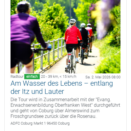
Radtour
20 - 39 km
,
< 15 km/h
einfach
Sa. 2. Mai 2026 08:00
Am Wasser des Lebens – entlang
der Itz und Lauter
Die Tour wird in Zusammenarbeit mit der "Evang.
Erwachsenenbildung Oberfranken West" durchgeführt
und geht von Coburg über Almerswind zum
Froschgrundsee zurück über die Rosenau.
ADFC Coburg
Markt 1 96450 Coburg