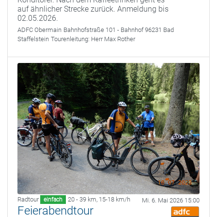
auf ähnlicher Strecke zurück. Anmeldung bis
02.05.2026.
ADFC Obermain
Bahnhofstraße 101 - Bahnhof 96231 Bad
Staffelstein
Tourenleitung:
Herr Max Rother
Radtour
20 - 39 km
,
15-18 km/h
einfach
Mi. 6. Mai 2026 15:00
Feierabendtour