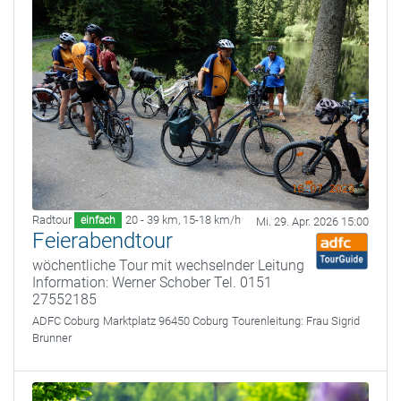
Radtour
20 - 39 km
,
15-18 km/h
einfach
Mi. 29. Apr. 2026 15:00
Feierabendtour
wöchentliche Tour mit wechselnder Leitung
Information: Werner Schober Tel. 0151
27552185
ADFC Coburg
Marktplatz 96450 Coburg
Tourenleitung:
Frau Sigrid
Brunner