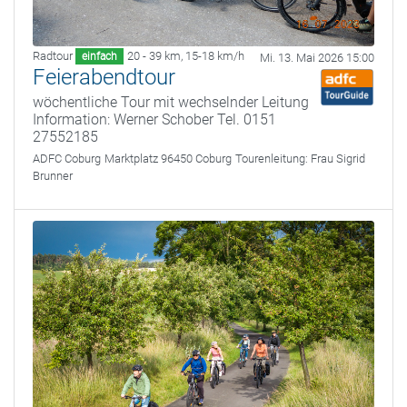
Radtour
20 - 39 km
,
15-18 km/h
einfach
Mi. 13. Mai 2026 15:00
Feierabendtour
wöchentliche Tour mit wechselnder Leitung
Information: Werner Schober Tel. 0151
27552185
ADFC Coburg
Marktplatz 96450 Coburg
Tourenleitung:
Frau Sigrid
Brunner