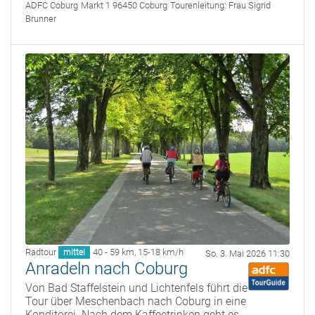
ADFC Coburg
Markt 1 96450 Coburg
Tourenleitung:
Frau Sigrid
Brunner
Radtour
40 - 59 km
,
15-18 km/h
mittel
So. 3. Mai 2026 11:30
Anradeln nach Coburg
Von Bad Staffelstein und Lichtenfels führt die
Tour über Meschenbach nach Coburg in eine
Konditorei. Nach dem Kaffeetrinken geht es