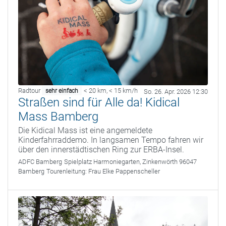
Radtour
< 20 km
,
< 15 km/h
sehr einfach
So. 26. Apr. 2026 12:30
Straßen sind für Alle da! Kidical
Mass Bamberg
Die Kidical Mass ist eine angemeldete
Kinderfahrraddemo. In langsamen Tempo fahren wir
über den innerstädtischen Ring zur ERBA-Insel.
ADFC Bamberg
Spielplatz Harmoniegarten, Zinkenwörth 96047
Bamberg
Tourenleitung:
Frau Elke Pappenscheller