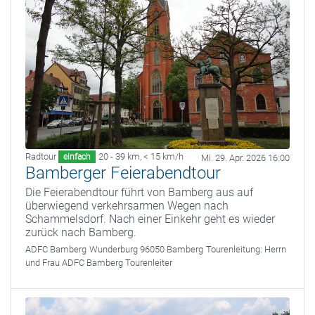
Radtour
20 - 39 km
,
< 15 km/h
einfach
Mi. 29. Apr. 2026 16:00
Bamberger Feierabendtour
Die Feierabendtour führt von Bamberg aus auf
überwiegend verkehrsarmen Wegen nach
Schammelsdorf. Nach einer Einkehr geht es wieder
zurück nach Bamberg.
ADFC Bamberg
Wunderburg 96050 Bamberg
Tourenleitung:
Herrn
und Frau ADFC Bamberg Tourenleiter