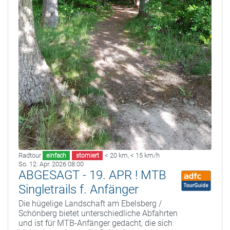
Radtour
< 20 km
,
< 15 km/h
einfach
storniert
So. 12. Apr. 2026 08:00
ABGESAGT - 19. APR ! MTB
Singletrails f. Anfänger
Die hügelige Landschaft am Ebelsberg /
Schönberg bietet unterschiedliche Abfahrten
und ist für MTB-Anfänger gedacht, die sich