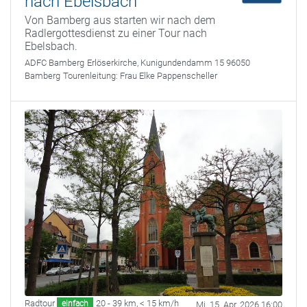
nach Ebelsbach
Von Bamberg aus starten wir nach dem
Radlergottesdienst zu einer Tour nach
Ebelsbach.
ADFC Bamberg
Erlöserkirche, Kunigundendamm 15 96050
Bamberg
Tourenleitung:
Frau Elke Pappenscheller
Radtour
20 - 39 km
,
< 15 km/h
einfach
Mi. 15. Apr. 2026 16:00