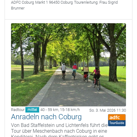
ADFC Coburg
Markt 1 96450 Coburg
Tourenleitung:
Frau Sigrid
Brunner
Radtour
40 - 59 km
,
15-18 km/h
mittel
So. 3. Mai 2026 11:30
Anradeln nach Coburg
Von Bad Staffelstein und Lichtenfels führt die
Tour über Meschenbach nach Coburg in eine
Konditorei. Nach dem Kaffeetrinken geht es