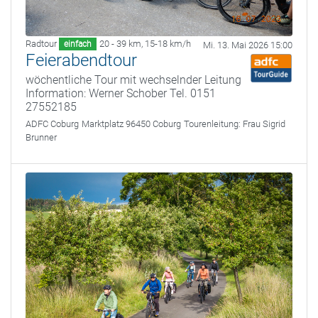
Radtour
20 - 39 km
,
15-18 km/h
einfach
Mi. 13. Mai 2026 15:00
Feierabendtour
wöchentliche Tour mit wechselnder Leitung
Information: Werner Schober Tel. 0151
27552185
ADFC Coburg
Marktplatz 96450 Coburg
Tourenleitung:
Frau Sigrid
Brunner