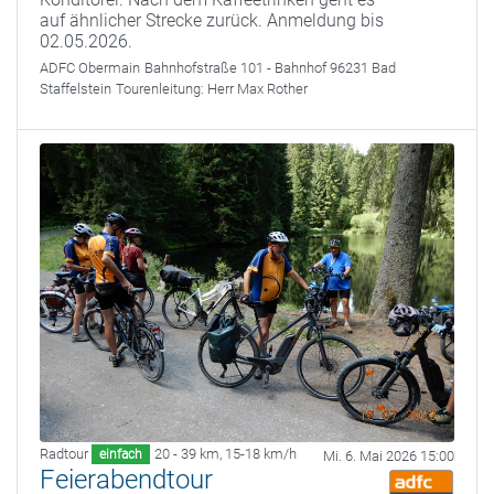
auf ähnlicher Strecke zurück. Anmeldung bis
02.05.2026.
ADFC Obermain
Bahnhofstraße 101 - Bahnhof 96231 Bad
Staffelstein
Tourenleitung:
Herr Max Rother
Radtour
20 - 39 km
,
15-18 km/h
einfach
Mi. 6. Mai 2026 15:00
Feierabendtour