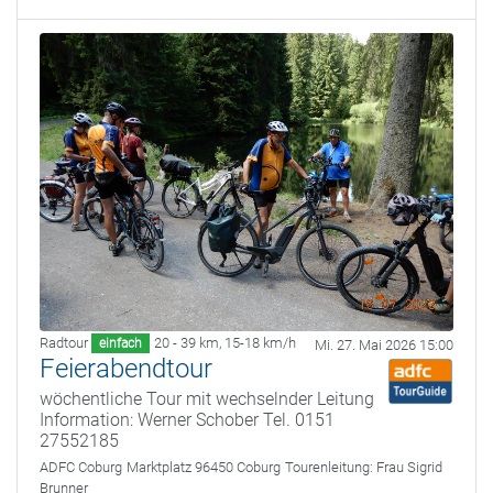
Radtour
20 - 39 km
,
15-18 km/h
einfach
Mi. 27. Mai 2026 15:00
Feierabendtour
wöchentliche Tour mit wechselnder Leitung
Information: Werner Schober Tel. 0151
27552185
ADFC Coburg
Marktplatz 96450 Coburg
Tourenleitung:
Frau Sigrid
Brunner