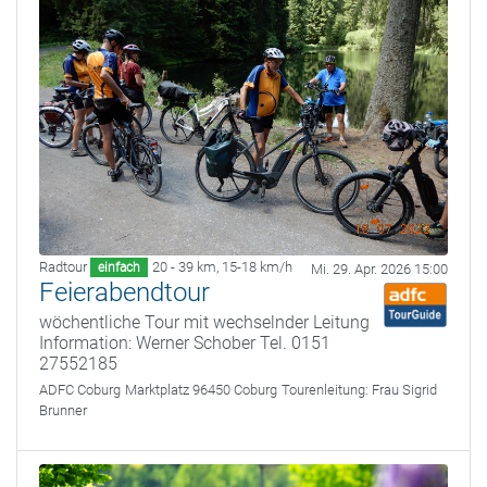
Radtour
20 - 39 km
,
15-18 km/h
einfach
Mi. 29. Apr. 2026 15:00
Feierabendtour
wöchentliche Tour mit wechselnder Leitung
Information: Werner Schober Tel. 0151
27552185
ADFC Coburg
Marktplatz 96450 Coburg
Tourenleitung:
Frau Sigrid
Brunner