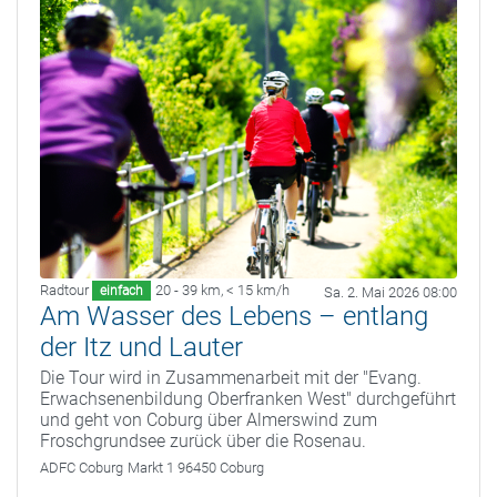
Radtour
20 - 39 km
,
< 15 km/h
einfach
Sa. 2. Mai 2026 08:00
Am Wasser des Lebens – entlang
der Itz und Lauter
Die Tour wird in Zusammenarbeit mit der "Evang.
Erwachsenenbildung Oberfranken West" durchgeführt
und geht von Coburg über Almerswind zum
Froschgrundsee zurück über die Rosenau.
ADFC Coburg
Markt 1 96450 Coburg