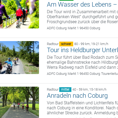
Am Wasser des Lebens – e
Die Tour wird in Zusammenarbeit mit
Oberfranken West" durchgeführt und 
Froschgrundsee zurück über die Rose
ADFC Coburg
Markt 1 96450 Coburg
Radtour
80 - 99 km
,
19-21 km/h
schwer
Tour ins Heldburger Unter
Die Tour führt über Bad Rodach zum S
ehemalige Bahnstrecke nach Hildburg
Werra Radweg nach Eisfeld und dann 
ADFC Coburg
Markt 1 96450 Coburg
Tourenleit
Radtour
40 - 59 km
,
15-18 km/h
mittel
Anradeln nach Coburg
Von Bad Staffelstein und Lichtenfels 
nach Coburg in eine Konditorei. Nach 
ähnlicher Strecke zurück. Anmeldung 