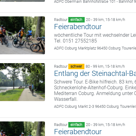
ADFC Obermain
Bahnhofstraße 101 - Bahnhof 9
Radtour
20 - 39 km
,
15-18 km/h
einfach
Feierabendtour
wöchentliche Tour mit wechselnder Le
Tel. 0151 27552185
ADFC Coburg
Marktplatz 96450 Coburg
Tourenl
Radtour
80 - 99 km
,
15-18 km/h
schwer
Entlang der Steinachtal
Schwere Tour. E-Bike hilfreich. 83 km
Schneckenlohe-Altenhof-Coburg. Eink
Mediterran Coburg. Anmeldung unter 
Wasserfall.
ADFC Coburg
Markt 2-3 96450 Coburg
Tourenle
Radtour
20 - 39 km
,
15-18 km/h
einfach
Feierabendtour