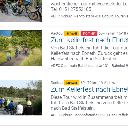
wöchentliche Tour mit wechselnder Le
Tel. 0151 27552185
ADFC Coburg
Marktplatz 96450 Coburg
Tourenl
Radtour
60 - 79 km
,
15-18 
schwer
storniert
Zum Kellerfest nach Ebne
Von Bad Staffelstein führt die Tour n
Kellerfest nach Ebneth. Zurück geht e
Hainweiher nach Bad Staffelstein.
ADFC Obermain
Bahnhofstraße 101 - Bahnhof 9
Radtour
60 - 79 km
,
19-21 km/h
schwer
Zum Kellerfest nach Ebne
Diese Tour wird in Zusammenarbeit m
führt von Bad Staffelstein zum Keller
nach Bad Staffelstein.
ADFC Coburg
Bahnhofstraße 96231 Bad Staffel