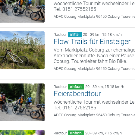
wöchentliche Tour mit wechselnder Le
Tel. 0151 27552185
ADFC Coburg
Marktplatz 96450 Coburg
Tourenl
Radtour
20 - 39 km
,
15-18 km/h
mittel
Flow Trails für Einsteiger
Vom Marktplatz Coburg zur ehemalige
Alexandrienenhütte. Nach einer Pause
Coburg. Tourenleiter fährt Bio Bike.
ADFC Coburg
Marktplatz 96450 Coburg
Tourenl
Radtour
20 - 39 km
,
15-18 km/h
einfach
Feierabendtour
wöchentliche Tour mit wechselnder Le
Tel. 0151 27552185
ADFC Coburg
Marktplatz 96450 Coburg
Tourenl
Radtour
20 - 39 km
,
< 15 km/h
einfach