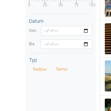
0
25
50
75
100
Datum
Von
Bis
Typ
Radtour
Termin