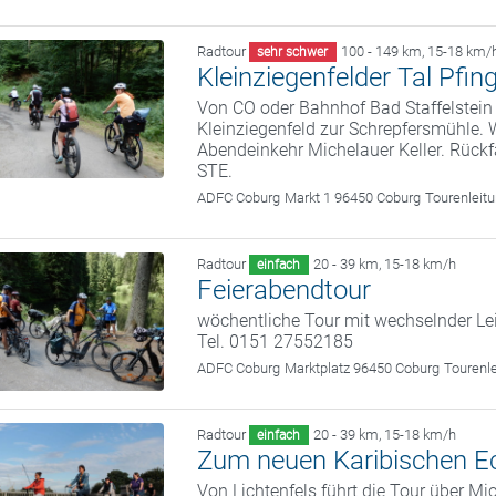
Radtour
100 - 149 km
,
15-18 km/
sehr schwer
Kleinziegenfelder Tal Pfin
Von CO oder Bahnhof Bad Staffelstein 
Kleinziegenfeld zur Schrepfersmühle. 
Abendeinkehr Michelauer Keller. Rückf
STE.
ADFC Coburg
Markt 1 96450 Coburg
Tourenleit
Radtour
20 - 39 km
,
15-18 km/h
einfach
Feierabendtour
wöchentliche Tour mit wechselnder Le
Tel. 0151 27552185
ADFC Coburg
Marktplatz 96450 Coburg
Tourenl
Radtour
20 - 39 km
,
15-18 km/h
einfach
Zum neuen Karibischen E
Von Lichtenfels führt die Tour über M