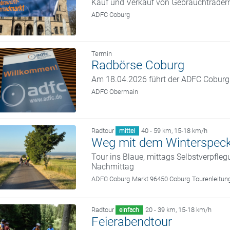
Kauf und Verkauf von Gebrauchträder
ADFC Coburg
Termin
Radbörse Coburg
Am 18.04.2026 führt der ADFC Coburg w
ADFC Obermain
Radtour
40 - 59 km
,
15-18 km/h
mittel
Weg mit dem Winterspec
Tour ins Blaue, mittags Selbstverpfle
Nachmittag
ADFC Coburg
Markt 96450 Coburg
Tourenleitun
Radtour
20 - 39 km
,
15-18 km/h
einfach
Feierabendtour