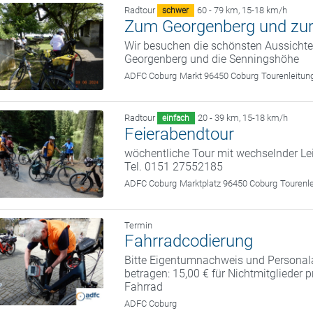
Radtour
60 - 79 km
,
15-18 km/h
schwer
Zum Georgenberg und zur
Wir besuchen die schönsten Aussicht
Georgenberg und die Senningshöhe
ADFC Coburg
Markt 96450 Coburg
Tourenleitun
Radtour
20 - 39 km
,
15-18 km/h
einfach
Feierabendtour
wöchentliche Tour mit wechselnder Le
Tel. 0151 27552185
ADFC Coburg
Marktplatz 96450 Coburg
Tourenl
Termin
Fahrradcodierung
Bitte Eigentumnachweis und Personal
betragen: 15,00 € für Nichtmitglieder 
Fahrrad
ADFC Coburg