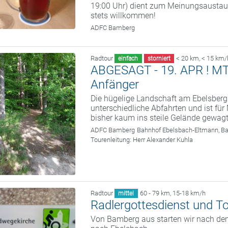
19:00 Uhr) dient zum Meinungsaustaus
stets willkommen!
ADFC Bamberg
Radtour
< 20 km
,
< 15 km/
einfach
storniert
ABGESAGT - 19. APR ! MTB 
Anfänger
Die hügelige Landschaft am Ebelsberg
unterschiedliche Abfahrten und ist fü
bisher kaum ins steile Gelände gewag
ADFC Bamberg
Bahnhof Ebelsbach-Eltmann, B
Tourenleitung:
Herr Alexander Kuhla
Radtour
60 - 79 km
,
15-18 km/h
mittel
Radlergottesdienst und T
Von Bamberg aus starten wir nach dem