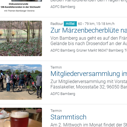
ADFC Bamberg
Radtour
60 - 79 km
,
15-18 km/h
mittel
Zur Märzenbecherblüte n
Von Bamberg aus geht es auf den Frän
Gelände bis nach Drosendorf an der A
ADFC Bamberg
Grüner Markt 96047 Bamberg
T
Termin
Mitgliederversammlung im
Zur Mitgliederversammlung mit Vorstan
Fässlakeller, Moosstaße 32; 96050 B
ADFC Bamberg
Termin
Stammtisch
Am 2. Mittwoch im Monat findet der St