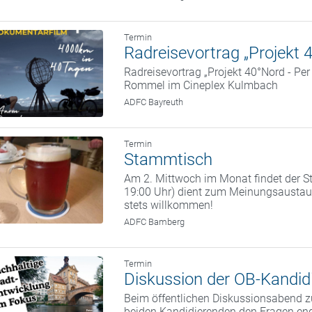
Termin
Radreisevortrag „Projekt 
Radreisevortrag „Projekt 40°Nord - Pe
Rommel im Cineplex Kulmbach
ADFC Bayreuth
Termin
Stammtisch
Am 2. Mittwoch im Monat findet der St
19:00 Uhr) dient zum Meinungsaustaus
stets willkommen!
ADFC Bamberg
Termin
Diskussion der OB-Kandidi
Beim öffentlichen Diskussionsabend zu
beiden Kandidierenden den Fragen eng