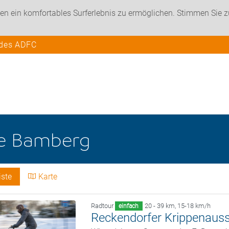
en ein komfortables Surferlebnis zu ermöglichen. Stimmen Sie 
 des ADFC
he
Bamberg
iste
Karte
Radtour
20 - 39 km
,
15-18 km/h
einfach
Reckendorfer Krippenauss