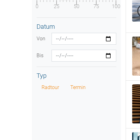
0
25
50
75
100
Datum
Von
Bis
Typ
Radtour
Termin