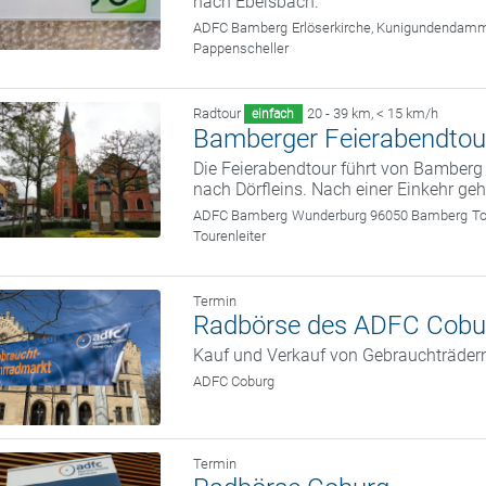
nach Ebelsbach.
ADFC Bamberg
Erlöserkirche, Kunigundendam
Pappenscheller
Radtour
20 - 39 km
,
< 15 km/h
einfach
Bamberger Feierabendtou
Die Feierabendtour führt von Bamber
nach Dörfleins. Nach einer Einkehr ge
ADFC Bamberg
Wunderburg 96050 Bamberg
To
Tourenleiter
Termin
Radbörse des ADFC Cobu
Kauf und Verkauf von Gebrauchträder
ADFC Coburg
Termin