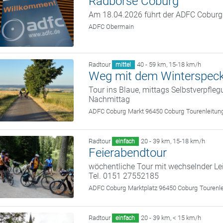
Radbörse Coburg
Am 18.04.2026 führt der ADFC Coburg w
ADFC Obermain
Radtour
40 - 59 km
,
15-18 km/h
mittel
Weg mit dem Winterspec
Tour ins Blaue, mittags Selbstverpfle
Nachmittag
ADFC Coburg
Markt 96450 Coburg
Tourenleitun
Radtour
20 - 39 km
,
15-18 km/h
einfach
Feierabendtour
wöchentliche Tour mit wechselnder Le
Tel. 0151 27552185
ADFC Coburg
Marktplatz 96450 Coburg
Tourenl
Radtour
20 - 39 km
,
< 15 km/h
einfach