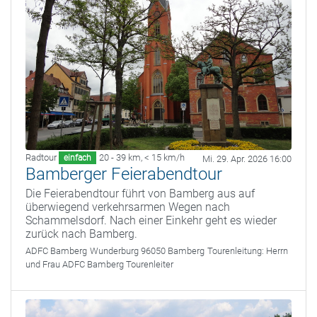
Radtour
20 - 39 km
,
< 15 km/h
einfach
Mi. 29. Apr. 2026 16:00
Bamberger Feierabendtour
Die Feierabendtour führt von Bamberg aus auf
überwiegend verkehrsarmen Wegen nach
Schammelsdorf. Nach einer Einkehr geht es wieder
zurück nach Bamberg.
ADFC Bamberg
Wunderburg 96050 Bamberg
Tourenleitung:
Herrn
und Frau ADFC Bamberg Tourenleiter