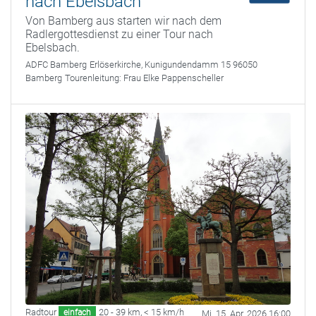
nach Ebelsbach
Von Bamberg aus starten wir nach dem
Radlergottesdienst zu einer Tour nach
Ebelsbach.
ADFC Bamberg
Erlöserkirche, Kunigundendamm 15 96050
Bamberg
Tourenleitung:
Frau Elke Pappenscheller
Radtour
20 - 39 km
,
< 15 km/h
einfach
Mi. 15. Apr. 2026 16:00