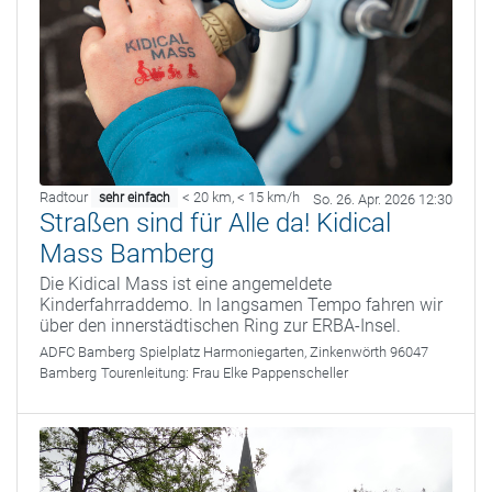
Radtour
< 20 km
,
< 15 km/h
sehr einfach
So. 26. Apr. 2026 12:30
Straßen sind für Alle da! Kidical
Mass Bamberg
Die Kidical Mass ist eine angemeldete
Kinderfahrraddemo. In langsamen Tempo fahren wir
über den innerstädtischen Ring zur ERBA-Insel.
ADFC Bamberg
Spielplatz Harmoniegarten, Zinkenwörth 96047
Bamberg
Tourenleitung:
Frau Elke Pappenscheller