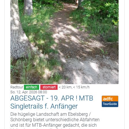
Radtour
< 20 km
,
< 15 km/h
einfach
storniert
So. 12. Apr. 2026 08:00
ABGESAGT - 19. APR ! MTB
Singletrails f. Anfänger
Die hügelige Landschaft am Ebelsberg /
Schönberg bietet unterschiedliche Abfahrten
und ist für MTB-Anfänger gedacht, die sich