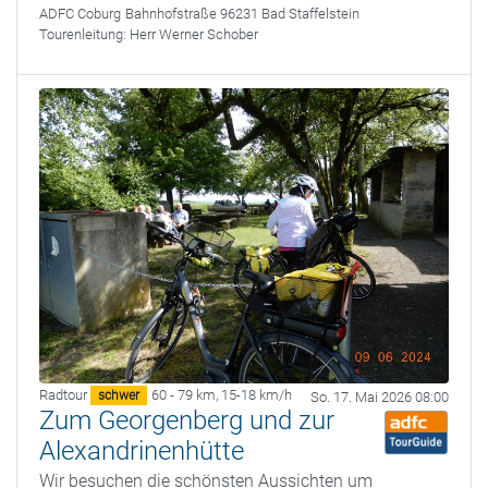
ADFC Coburg
Bahnhofstraße 96231 Bad Staffelstein
Tourenleitung:
Herr Werner Schober
Radtour
60 - 79 km
,
15-18 km/h
schwer
So. 17. Mai 2026 08:00
Zum Georgenberg und zur
Alexandrinenhütte
Wir besuchen die schönsten Aussichten um