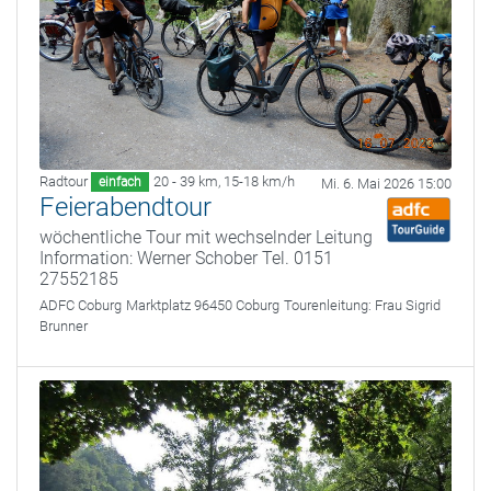
Radtour
20 - 39 km
,
15-18 km/h
einfach
Mi. 6. Mai 2026 15:00
Feierabendtour
wöchentliche Tour mit wechselnder Leitung
Information: Werner Schober Tel. 0151
27552185
ADFC Coburg
Marktplatz 96450 Coburg
Tourenleitung:
Frau Sigrid
Brunner