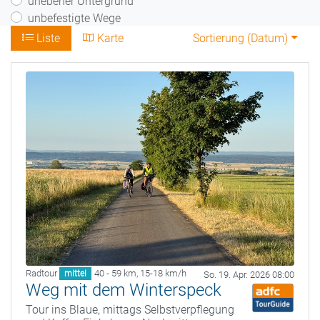
unebener Untergrund
unbefestigte Wege
Liste
Karte
Sortierung (
Datum
)
Radtour
40 - 59 km
,
15-18 km/h
mittel
So. 19. Apr. 2026 08:00
Weg mit dem Winterspeck
Tour ins Blaue, mittags Selbstverpflegung