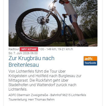
Radtour
100 - 149 km
,
19-21 km/h
sehr schwer
So. 7. Juni 2026 06:00
Zur Krugbräu nach
Breitenlesau
Von Lichtenfels führt die Tour über
Krögelstein und Hollfeld nach Burglesau zur
Mittagsrast. Die Rückfahrt geht über
Stadelhofen und Wattendorf zurück nach
Lichtenfels.
ADFC Obermain
Zweigstraße - Bahnhof 96215 Lichtenfels
Tourenleitung:
Herr Thomas Rehm