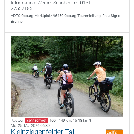
Information: Werner Schober Tel. 0151
27552185
ADFC Coburg
Marktplatz 96450 Coburg
Tourenleitung:
Frau Sigrid
Brunner
Radtour
100 - 149 km
,
15-18 km/h
sehr schwer
Mo. 25. Mai 2026 06:30
Kleinziegenfelder Tal