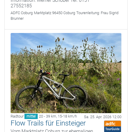
Information: Werner Schober Tel. 0151
27552185
ADFC Coburg
Marktplatz 96450 Coburg
Tourenleitung:
Frau Sigrid
Brunner
Radtour
20 - 39 km
,
15-18 km/h
mittel
Sa. 25. Apr. 2026 12:00
Flow Trails für Einsteiger
Vom Marktplatz Coburg zur ehemaligen