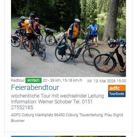
Radtour
20 - 39 km
,
15-18 km/h
einfach
Mi. 13. Mai 2026 15:00
Feierabendtour
wöchentliche Tour mit wechselnder Leitung
Information: Werner Schober Tel. 0151
27552185
ADFC Coburg
Marktplatz 96450 Coburg
Tourenleitung:
Frau Sigrid
Brunner