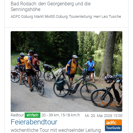
Bad Rodach: den Georgenberg und die
Senningshöhe
ADFC Coburg
Markt 96450 Coburg
Tourenleitung:
Herr Leo Tusche
Radtour
20 - 39 km
,
15-18 km/h
einfach
Mi. 20. Mai 2026 15:00
Feierabendtour
wöchentliche Tour mit wechselnder Leitung