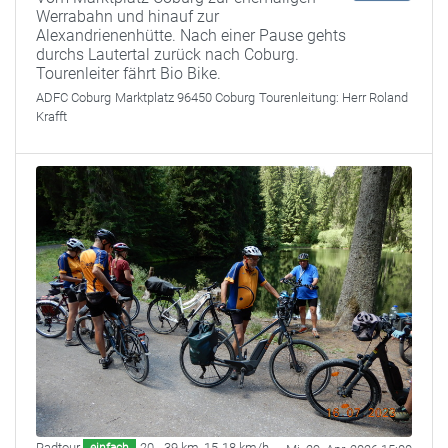
Werrabahn und hinauf zur
Alexandrienenhütte. Nach einer Pause gehts
durchs Lautertal zurück nach Coburg.
Tourenleiter fährt Bio Bike.
ADFC Coburg
Marktplatz 96450 Coburg
Tourenleitung:
Herr Roland
Krafft
Radtour
20 - 39 km
,
15-18 km/h