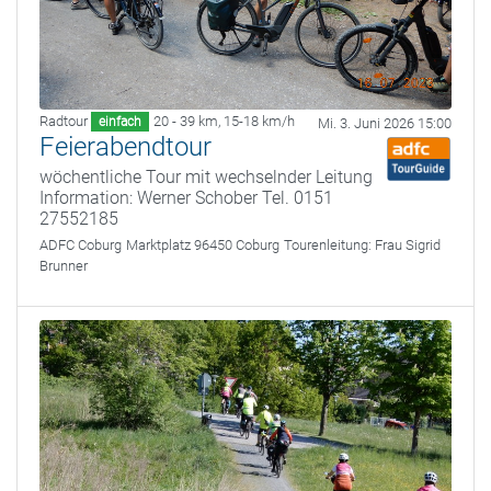
Radtour
20 - 39 km
,
15-18 km/h
einfach
Mi. 3. Juni 2026 15:00
Feierabendtour
wöchentliche Tour mit wechselnder Leitung
Information: Werner Schober Tel. 0151
27552185
ADFC Coburg
Marktplatz 96450 Coburg
Tourenleitung:
Frau Sigrid
Brunner