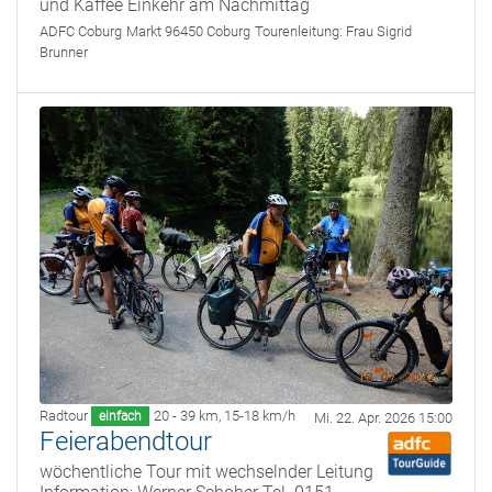
und Kaffee Einkehr am Nachmittag
ADFC Coburg
Markt 96450 Coburg
Tourenleitung:
Frau Sigrid
Brunner
Radtour
20 - 39 km
,
15-18 km/h
einfach
Mi. 22. Apr. 2026 15:00
Feierabendtour
wöchentliche Tour mit wechselnder Leitung