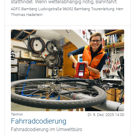
stattfindet. Wenn wetterabhängig nötig, Bahnfahrt.
ADFC Bamberg
Ludwigstraße 96052 Bamberg
Tourenleitung:
Herr
Thomas Haderlein
Termin
Di. 9. Dez. 2025 14:00
Fahrradcodierung
Fahrradcodierung im Umweltbüro