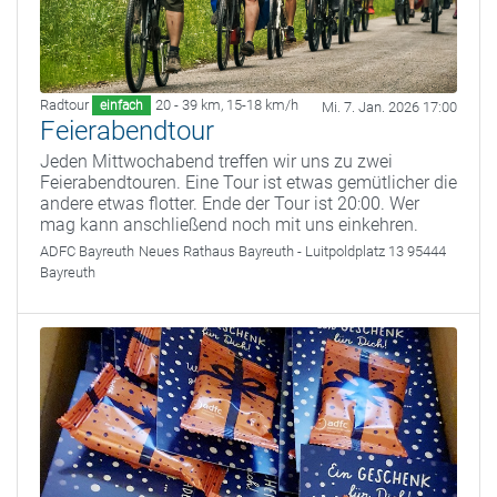
Radtour
20 - 39 km
,
15-18 km/h
einfach
Mi. 7. Jan. 2026 17:00
Feierabendtour
Jeden Mittwochabend treffen wir uns zu zwei
Feierabendtouren. Eine Tour ist etwas gemütlicher die
andere etwas flotter. Ende der Tour ist 20:00. Wer
mag kann anschließend noch mit uns einkehren.
ADFC Bayreuth
Neues Rathaus Bayreuth - Luitpoldplatz 13 95444
Bayreuth