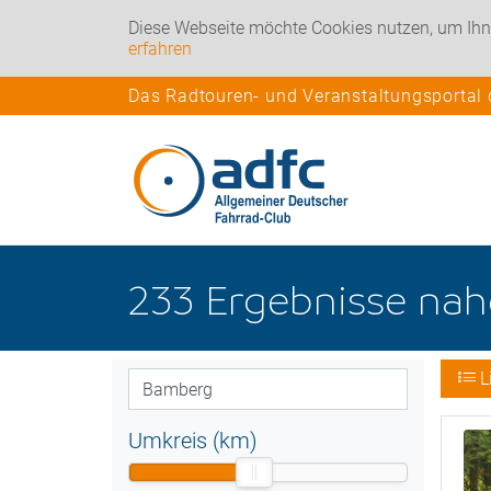
Diese Webseite möchte Cookies nutzen, um Ihn
erfahren
Das Radtouren- und Veranstaltungsportal
233
Ergebnisse na
L
Umkreis (km)