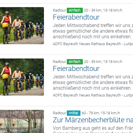
Radtour
20 - 39 km
,
15-18 km/h
einfach
Feierabendtour
Jeden Mittwochabend treffen wir uns z
etwas gemütlicher die andere etwas fl
anschließend noch mit uns einkehren.
ADFC Bayreuth
Neues Rathaus Bayreuth - Luitp
Radtour
20 - 39 km
,
15-18 km/h
einfach
Feierabendtour
Jeden Mittwochabend treffen wir uns z
etwas gemütlicher die andere etwas fl
anschließend noch mit uns einkehren.
ADFC Bayreuth
Neues Rathaus Bayreuth - Luitp
Radtour
60 - 79 km
,
15-18 km/h
mittel
Zur Märzenbecherblüte n
Von Bamberg aus geht es auf den Frän