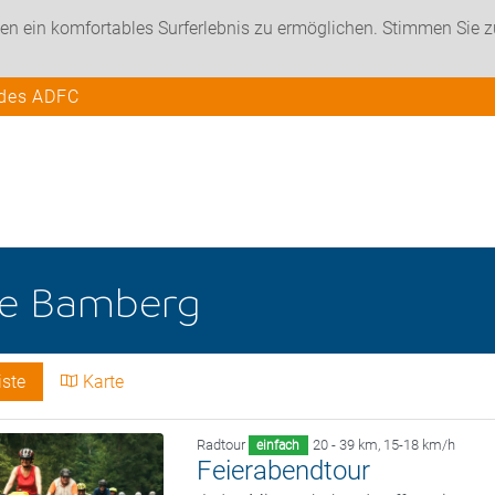
en ein komfortables Surferlebnis zu ermöglichen. Stimmen Sie 
 des ADFC
he
Bamberg
iste
Karte
Radtour
20 - 39 km
,
15-18 km/h
einfach
Feierabendtour