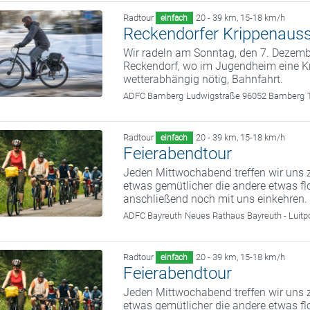
Radtour
20 - 39 km
,
15-18 km/h
einfach
Reckendorfer Krippenauss
Wir radeln am Sonntag, den 7. Deze
Reckendorf, wo im Jugendheim eine Kr
wetterabhängig nötig, Bahnfahrt.
ADFC Bamberg
Ludwigstraße 96052 Bamberg
Radtour
20 - 39 km
,
15-18 km/h
einfach
Feierabendtour
Jeden Mittwochabend treffen wir uns z
etwas gemütlicher die andere etwas fl
anschließend noch mit uns einkehren.
ADFC Bayreuth
Neues Rathaus Bayreuth - Luitp
Radtour
20 - 39 km
,
15-18 km/h
einfach
Feierabendtour
Jeden Mittwochabend treffen wir uns z
etwas gemütlicher die andere etwas fl