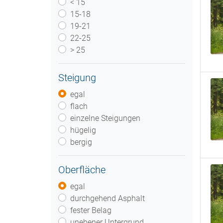
< 15
15-18
19-21
22-25
> 25
Steigung
egal
flach
einzelne Steigungen
hügelig
bergig
Oberfläche
egal
durchgehend Asphalt
fester Belag
unebener Untergrund