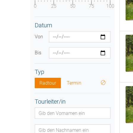
0
25
50
75
100
Datum
Von
Bis
Typ
Radtour
Termin
Tourleiter/in