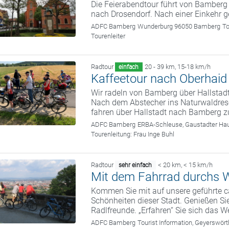
Die Feierabendtour führt von Bamber
nach Drosendorf. Nach einer Einkehr 
ADFC Bamberg
Wunderburg 96050 Bamberg
To
Tourenleiter
Radtour
20 - 39 km
,
15-18 km/h
einfach
Kaffeetour nach Oberhaid
Wir radeln von Bamberg über Hallstadt
Nach dem Abstecher ins Naturwaldrese
fahren über Hallstadt nach Bamberg z
ADFC Bamberg
ERBA-Schleuse, Gaustadter Hau
Tourenleitung:
Frau Inge Buhl
Radtour
< 20 km
,
< 15 km/h
sehr einfach
Mit dem Fahrrad durchs W
Kommen Sie mit auf unsere geführte c
Schönheiten dieser Stadt. Genießen Sie
Radlfreunde. „Erfahren“ Sie sich das We
ADFC Bamberg
Tourist Information, Geyerswö