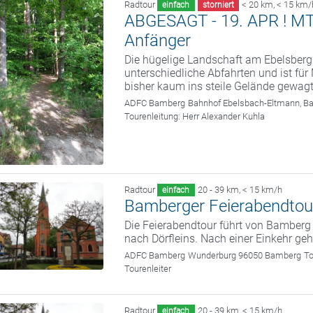
Radtour
< 20 km
,
< 15 km/
einfach
storniert
ABGESAGT - 19. APR ! MTB 
Anfänger
Die hügelige Landschaft am Ebelsberg
unterschiedliche Abfahrten und ist fü
bisher kaum ins steile Gelände gewag
ADFC Bamberg
Bahnhof Ebelsbach-Eltmann, B
Tourenleitung:
Herr Alexander Kuhla
Radtour
20 - 39 km
,
< 15 km/h
einfach
Bamberger Feierabendtou
Die Feierabendtour führt von Bamber
nach Dörfleins. Nach einer Einkehr ge
ADFC Bamberg
Wunderburg 96050 Bamberg
To
Tourenleiter
Radtour
20 - 39 km
,
< 15 km/h
einfach