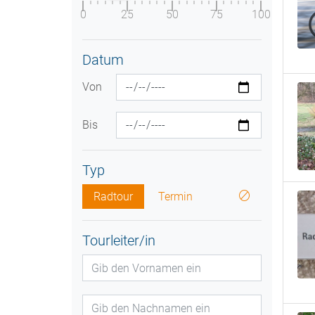
0
25
50
75
100
Datum
Von
Bis
Typ
Radtour
Termin
Tourleiter/in