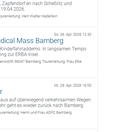
f, Zapfendorf en nach Scheßlitz und
 19.04.2026.
ourenleitung:
Herr Walter Haderlein
So. 26. Apr. 2026 12:30
 Kidical Mass Bamberg
te Kinderfahrraddemo. In langsamen Tempo
ing zur ERBA-Insel.
nkenwörth 96047 Bamberg
Tourenleitung:
Frau Elke
Mi. 29. Apr. 2026 16:00
r
g aus auf überwiegend verkehrsarmen Wegen
ehr geht es wieder zurück nach Bamberg.
urenleitung:
Herrn und Frau ADFC Bamberg