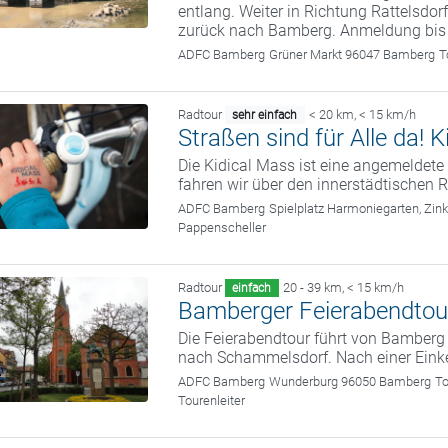
entlang. Weiter in Richtung Rattelsdor
zurück nach Bamberg. Anmeldung bis
ADFC Bamberg
Grüner Markt 96047 Bamberg
T
Radtour
< 20 km
,
< 15 km/h
sehr einfach
Straßen sind für Alle da!
Die Kidical Mass ist eine angemelde
fahren wir über den innerstädtischen R
ADFC Bamberg
Spielplatz Harmoniegarten, Zi
Pappenscheller
Radtour
20 - 39 km
,
< 15 km/h
einfach
Bamberger Feierabendtou
Die Feierabendtour führt von Bamber
nach Schammelsdorf. Nach einer Eink
ADFC Bamberg
Wunderburg 96050 Bamberg
To
Tourenleiter