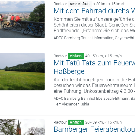
Radtour
< 20 km
,
< 15 km/h
sehr einfach
Mit dem Fahrrad durchs W
Kommen Sie mit auf unsere geführte c
Schönheiten dieser Stadt. Genießen Sie
Radlfreunde. „Erfahren“ Sie sich das We
ADFC Bamberg
Tourist Information, Geyerswö
Radtour
40 - 59 km
,
< 15 km/h
einfach
Mit Tatü Tata zum Feuer
Haßberge
Auf der leicht hügeligen Tour in die 
besuchen wir das Feuerwehrmuseum in
eine Führung. Unkostenbeitrag € 3,00 
ADFC Bamberg
Bahnhof Ebelsbach-Eltmann, B
Herr Alexander Kuhla
Radtour
20 - 39 km
,
< 15 km/h
einfach
Bamberger Feierabendtou