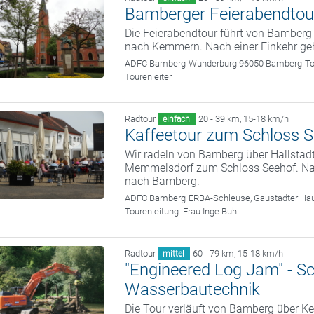
Bamberger Feierabendtou
Die Feierabendtour führt von Bamber
nach Kemmern. Nach einer Einkehr ge
ADFC Bamberg
Wunderburg 96050 Bamberg
To
Tourenleiter
Radtour
20 - 39 km
,
15-18 km/h
einfach
Kaffeetour zum Schloss 
Wir radeln von Bamberg über Hallstad
Memmelsdorf zum Schloss Seehof. Nach
nach Bamberg.
ADFC Bamberg
ERBA-Schleuse, Gaustadter Hau
Tourenleitung:
Frau Inge Buhl
Radtour
60 - 79 km
,
15-18 km/h
mittel
"Engineered Log Jam" - S
Wasserbautechnik
Die Tour verläuft von Bamberg über