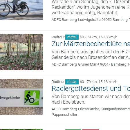
Wir radeln am Sonntag, den 7. Deze
Reckendorf, wo im Jugendheim eine Kr
wetterabhängig nötig, Bahnfahrt.
ADFC Bamberg
Ludwigstraße 96052 Bamberg
Radtour
60 - 79 km
,
15-18 km/h
mittel
Zur Märzenbecherblüte n
Von Bamberg aus geht es auf den Frän
Gelände bis nach Drosendorf an der A
ADFC Bamberg
Grüner Markt 96047 Bamberg
T
Radtour
60 - 79 km
,
15-18 km/h
mittel
Radlergottesdienst und T
Von Bamberg aus starten wir nach dem
nach Ebelsbach.
ADFC Bamberg
Erlöserkirche, Kunigundendam
Pappenscheller