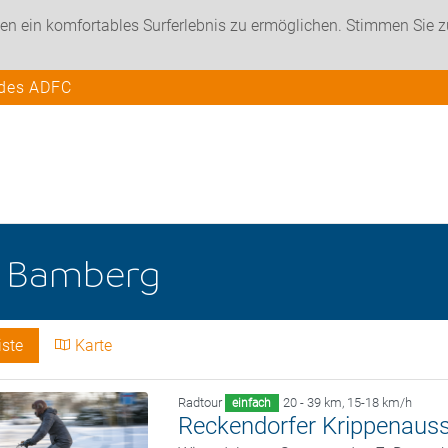
en ein komfortables Surferlebnis zu ermöglichen. Stimmen Sie 
 des ADFC
e
Bamberg
iste
Karte
Radtour
20 - 39 km
,
15-18 km/h
einfach
Reckendorfer Krippenauss