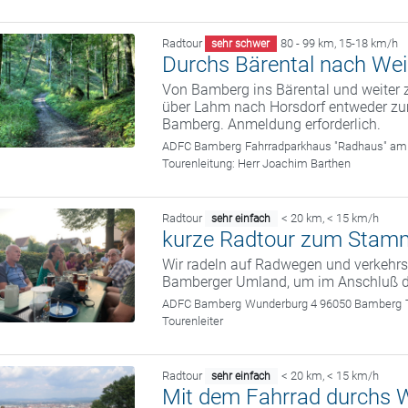
Radtour
80 - 99 km
,
15-18 km/h
sehr schwer
Durchs Bärental nach We
Von Bamberg ins Bärental und weiter 
über Lahm nach Horsdorf entweder zu
Bamberg. Anmeldung erforderlich.
ADFC Bamberg
Fahrradparkhaus "Radhaus" am
Tourenleitung:
Herr Joachim Barthen
Radtour
< 20 km
,
< 15 km/h
sehr einfach
kurze Radtour zum Stam
Wir radeln auf Radwegen und verkehrs
Bamberger Umland, um im Anschluß 
ADFC Bamberg
Wunderburg 4 96050 Bamberg
Tourenleiter
Radtour
< 20 km
,
< 15 km/h
sehr einfach
Mit dem Fahrrad durchs W