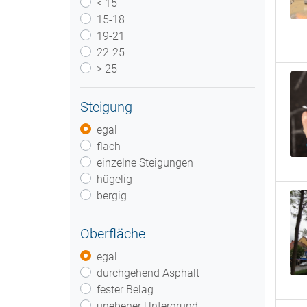
< 15
15-18
19-21
22-25
> 25
Steigung
egal
flach
einzelne Steigungen
hügelig
bergig
Oberfläche
egal
durchgehend Asphalt
fester Belag
unebener Untergrund