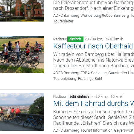
Die Feierabendtour führt von Bamber
nach Drosendorf. Nach einer Einkehr 
ADFC Bamberg
Wunderburg 96050 Bamberg
To
Tourenleiter
Radtour
20 - 39 km
,
15-18 km/h
einfach
Kaffeetour nach Oberhaid
Wir radeln von Bamberg über Hallstadt
Nach dem Abstecher ins Naturwaldrese
fahren über Hallstadt nach Bamberg z
ADFC Bamberg
ERBA-Schleuse, Gaustadter Hau
Tourenleitung:
Frau Inge Buhl
Radtour
< 20 km
,
< 15 km/h
sehr einfach
Mit dem Fahrrad durchs W
Kommen Sie mit auf unsere geführte c
Schönheiten dieser Stadt. Genießen Sie
Radlfreunde. „Erfahren“ Sie sich das We
ADFC Bamberg
Tourist Information, Geyerswö