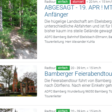
Radtour
< 20 km
,
< 15 km/
einfach
storniert
ABGESAGT - 19. APR ! MTB 
Anfänger
Die hügelige Landschaft am Ebelsberg
unterschiedliche Abfahrten und ist fü
bisher kaum ins steile Gelände gewag
ADFC Bamberg
Bahnhof Ebelsbach-Eltmann, B
Tourenleitung:
Herr Alexander Kuhla
Radtour
20 - 39 km
,
< 15 km/h
einfach
Bamberger Feierabendtou
Die Feierabendtour führt von Bamber
nach Dörfleins. Nach einer Einkehr ge
ADFC Bamberg
Wunderburg 96050 Bamberg
To
Tourenleiter
Radtour
20 - 39 km
,
< 15 km/h
einfach