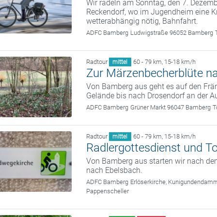
Wir radeln am Sonntag, den 7. Deze
Reckendorf, wo im Jugendheim eine Kr
wetterabhängig nötig, Bahnfahrt.
ADFC Bamberg
Ludwigstraße 96052 Bamberg
Radtour
60 - 79 km
,
15-18 km/h
mittel
Zur Märzenbecherblüte n
Von Bamberg aus geht es auf den Frän
Gelände bis nach Drosendorf an der A
ADFC Bamberg
Grüner Markt 96047 Bamberg
T
Radtour
60 - 79 km
,
15-18 km/h
mittel
Radlergottesdienst und T
Von Bamberg aus starten wir nach dem
nach Ebelsbach.
ADFC Bamberg
Erlöserkirche, Kunigundendam
Pappenscheller