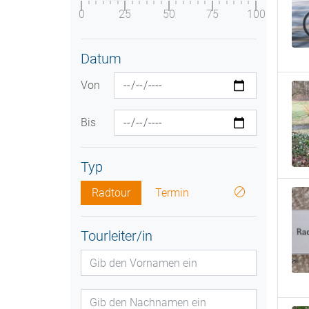
0
25
50
75
100
Datum
Von
Bis
Typ
Radtour
Termin
Tourleiter/in