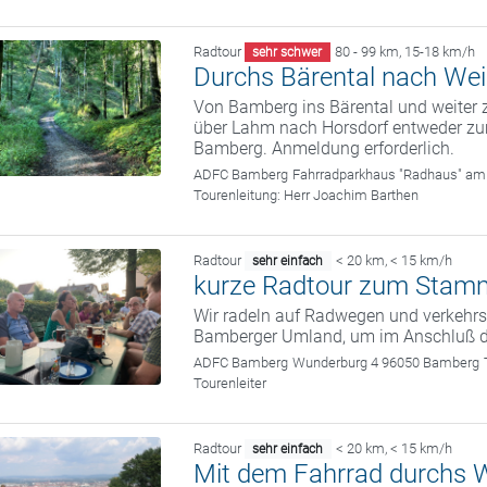
Radtour
80 - 99 km
,
15-18 km/h
sehr schwer
Durchs Bärental nach We
Von Bamberg ins Bärental und weiter 
über Lahm nach Horsdorf entweder zu
Bamberg. Anmeldung erforderlich.
ADFC Bamberg
Fahrradparkhaus "Radhaus" am
Tourenleitung:
Herr Joachim Barthen
Radtour
< 20 km
,
< 15 km/h
sehr einfach
kurze Radtour zum Stam
Wir radeln auf Radwegen und verkehrs
Bamberger Umland, um im Anschluß 
ADFC Bamberg
Wunderburg 4 96050 Bamberg
Tourenleiter
Radtour
< 20 km
,
< 15 km/h
sehr einfach
Mit dem Fahrrad durchs W