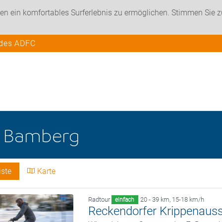
en ein komfortables Surferlebnis zu ermöglichen. Stimmen Sie 
 des ADFC
e
Bamberg
iste
Karte
Radtour
20 - 39 km
,
15-18 km/h
einfach
Reckendorfer Krippenauss