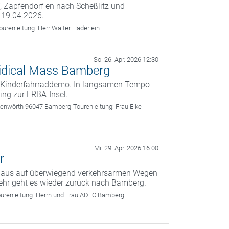
f, Zapfendorf en nach Scheßlitz und
 19.04.2026.
ourenleitung:
Herr Walter Haderlein
So. 26. Apr. 2026 12:30
 Kidical Mass Bamberg
te Kinderfahrraddemo. In langsamen Tempo
ing zur ERBA-Insel.
nkenwörth 96047 Bamberg
Tourenleitung:
Frau Elke
Mi. 29. Apr. 2026 16:00
r
g aus auf überwiegend verkehrsarmen Wegen
ehr geht es wieder zurück nach Bamberg.
urenleitung:
Herrn und Frau ADFC Bamberg