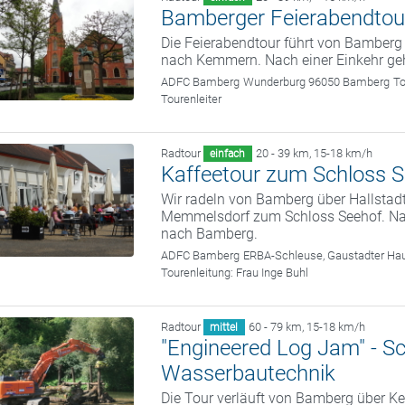
Bamberger Feierabendtou
Die Feierabendtour führt von Bamber
nach Kemmern. Nach einer Einkehr ge
ADFC Bamberg
Wunderburg 96050 Bamberg
To
Tourenleiter
Radtour
20 - 39 km
,
15-18 km/h
einfach
Kaffeetour zum Schloss 
Wir radeln von Bamberg über Hallstad
Memmelsdorf zum Schloss Seehof. Nach
nach Bamberg.
ADFC Bamberg
ERBA-Schleuse, Gaustadter Hau
Tourenleitung:
Frau Inge Buhl
Radtour
60 - 79 km
,
15-18 km/h
mittel
"Engineered Log Jam" - S
Wasserbautechnik
Die Tour verläuft von Bamberg über