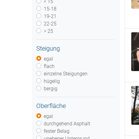
< 15
15-18
19-21
22-25
> 25
Steigung
egal
flach
einzelne Steigungen
hügelig
bergig
Oberfläche
egal
durchgehend Asphalt
fester Belag
unebener Untergrund