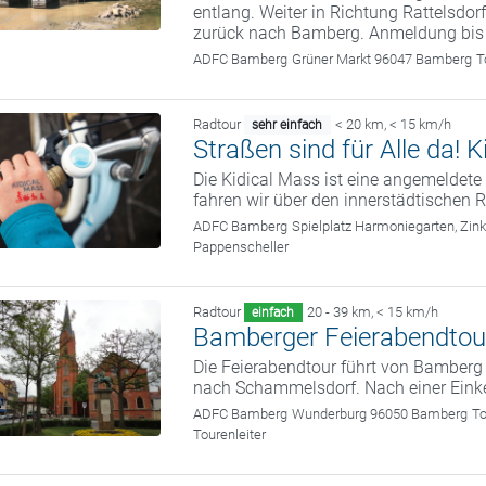
entlang. Weiter in Richtung Rattelsdor
zurück nach Bamberg. Anmeldung bis
ADFC Bamberg
Grüner Markt 96047 Bamberg
T
Radtour
< 20 km
,
< 15 km/h
sehr einfach
Straßen sind für Alle da!
Die Kidical Mass ist eine angemelde
fahren wir über den innerstädtischen R
ADFC Bamberg
Spielplatz Harmoniegarten, Zi
Pappenscheller
Radtour
20 - 39 km
,
< 15 km/h
einfach
Bamberger Feierabendtou
Die Feierabendtour führt von Bamber
nach Schammelsdorf. Nach einer Eink
ADFC Bamberg
Wunderburg 96050 Bamberg
To
Tourenleiter