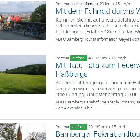
Radtour
< 20 km
,
< 15 km/h
sehr einfach
Mit dem Fahrrad durchs W
Kommen Sie mit auf unsere geführte c
Schönheiten dieser Stadt. Genießen Sie
Radlfreunde. „Erfahren“ Sie sich das We
ADFC Bamberg
Tourist Information, Geyerswö
Radtour
40 - 59 km
,
< 15 km/h
einfach
Mit Tatü Tata zum Feuer
Haßberge
Auf der leicht hügeligen Tour in die 
besuchen wir das Feuerwehrmuseum in
eine Führung. Unkostenbeitrag € 3,00 
ADFC Bamberg
Bahnhof Ebelsbach-Eltmann, B
Herr Alexander Kuhla
Radtour
20 - 39 km
,
< 15 km/h
einfach
Bamberger Feierabendtou