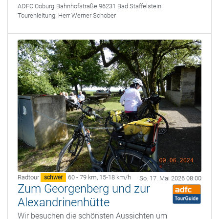
ADFC Coburg
Bahnhofstraße 96231 Bad Staffelstein
Tourenleitung:
Herr Werner Schober
Radtour
60 - 79 km
,
15-18 km/h
schwer
So. 17. Mai 2026 08:00
Zum Georgenberg und zur
Alexandrinenhütte
Wir besuchen die schönsten Aussichten um