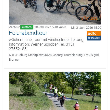
Radtour
20 - 39 km
,
15-18 km/h
einfach
Mi. 3. Juni 2026 15:00
Feierabendtour
wöchentliche Tour mit wechselnder Leitung
Information: Werner Schober Tel. 0151
27552185
ADFC Coburg
Marktplatz 96450 Coburg
Tourenleitung:
Frau Sigrid
Brunner