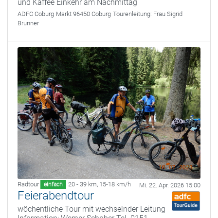
und Kaffee Einkehr am Nachmittag
ADFC Coburg
Markt 96450 Coburg
Tourenleitung:
Frau Sigrid
Brunner
Radtour
20 - 39 km
,
15-18 km/h
einfach
Mi. 22. Apr. 2026 15:00
Feierabendtour
wöchentliche Tour mit wechselnder Leitung