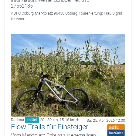
Information: Werner Schober Tel. 0151
27552185
ADFC Coburg
Marktplatz 96450 Coburg
Tourenleitung:
Frau Sigrid
Brunner
Radtour
20 - 39 km
,
15-18 km/h
mittel
Sa. 25. Apr. 2026 12:00
Flow Trails für Einsteiger
Vom Marktplatz Coburg zur ehemaligen