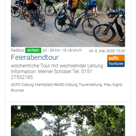
Radtour
20 - 39 km
,
15-18 km/h
einfach
Mi. 6. Mai 2026 15:00
Feierabendtour
wöchentliche Tour mit wechselnder Leitung
Information: Werner Schober Tel. 0151
27552185
ADFC Coburg
Marktplatz 96450 Coburg
Tourenleitung:
Frau Sigrid
Brunner