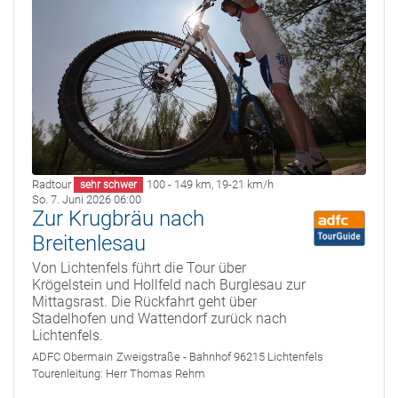
Radtour
100 - 149 km
,
19-21 km/h
sehr schwer
So. 7. Juni 2026 06:00
Zur Krugbräu nach
Breitenlesau
Von Lichtenfels führt die Tour über
Krögelstein und Hollfeld nach Burglesau zur
Mittagsrast. Die Rückfahrt geht über
Stadelhofen und Wattendorf zurück nach
Lichtenfels.
ADFC Obermain
Zweigstraße - Bahnhof 96215 Lichtenfels
Tourenleitung:
Herr Thomas Rehm