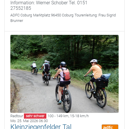
Information: Werner Schober Tel. 0151
27552185
ADFC Coburg
Marktplatz 96450 Coburg
Tourenleitung:
Frau Sigrid
Brunner
Radtour
100 - 149 km
,
15-18 km/h
sehr schwer
Mo. 25. Mai 2026 06:30
Kleinziegenfelder Tal