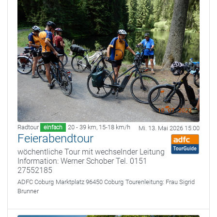
Radtour
20 - 39 km
,
15-18 km/h
einfach
Mi. 13. Mai 2026 15:00
Feierabendtour
wöchentliche Tour mit wechselnder Leitung
Information: Werner Schober Tel. 0151
27552185
ADFC Coburg
Marktplatz 96450 Coburg
Tourenleitung:
Frau Sigrid
Brunner