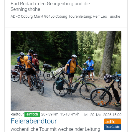
Bad Rodach: den Georgenberg und die
Senningshöhe
ADFC Coburg
Markt 96450 Coburg
Tourenleitung:
Herr Leo Tusche
Radtour
20 - 39 km
,
15-18 km/h
einfach
Mi. 20. Mai 2026 15:00
Feierabendtour
wöchentliche Tour mit wechselnder Leitung