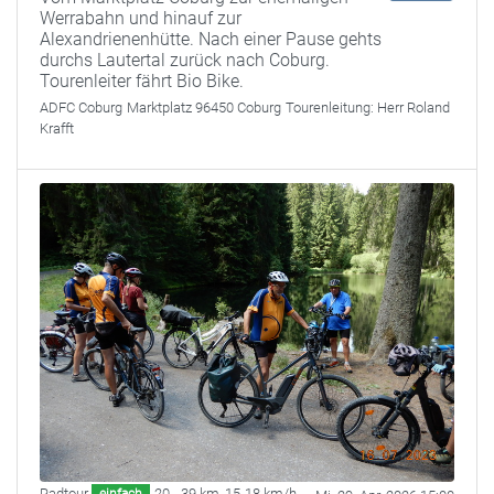
Werrabahn und hinauf zur
Alexandrienenhütte. Nach einer Pause gehts
durchs Lautertal zurück nach Coburg.
Tourenleiter fährt Bio Bike.
ADFC Coburg
Marktplatz 96450 Coburg
Tourenleitung:
Herr Roland
Krafft
Radtour
20 - 39 km
,
15-18 km/h