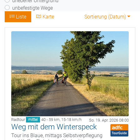
unebener Untergrund
unbefestigte Wege
Liste
Karte
Sortierung (
Datum
)
Radtour
40 - 59 km
,
15-18 km/h
mittel
So. 19. Apr. 2026 08:00
Weg mit dem Winterspeck
Tour ins Blaue, mittags Selbstverpflegung