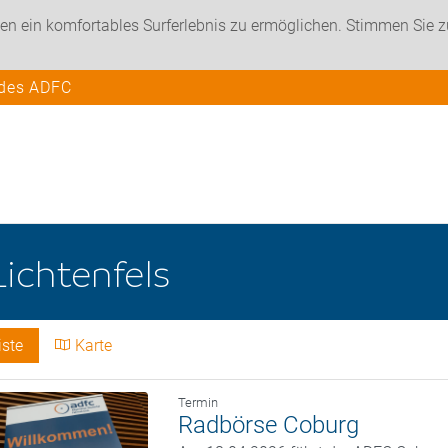
en ein komfortables Surferlebnis zu ermöglichen. Stimmen Sie 
 des ADFC
Lichtenfels
iste
Karte
Termin
Radbörse Coburg