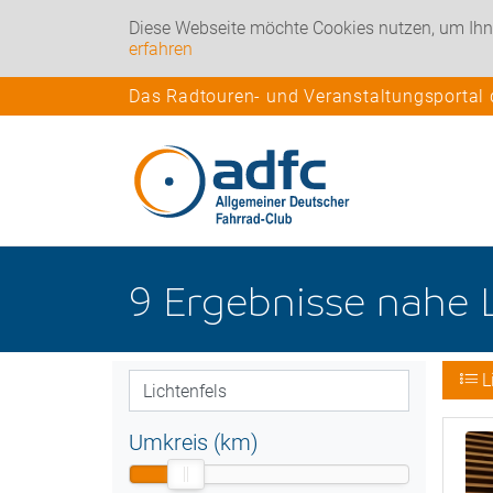
Diese Webseite möchte Cookies nutzen, um Ihn
erfahren
Das Radtouren- und Veranstaltungsportal
9
Ergebnisse nahe
L
Umkreis (km)