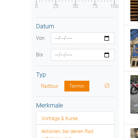
0
25
50
75
100
Datum
Von
Bis
Typ
Radtour
Termin
Merkmale
Vorträge & Kurse
Aktionen, bei denen Rad