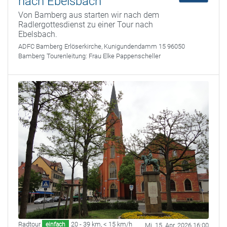
nach Ebelsbach
Von Bamberg aus starten wir nach dem
Radlergottesdienst zu einer Tour nach
Ebelsbach.
ADFC Bamberg
Erlöserkirche, Kunigundendamm 15 96050
Bamberg
Tourenleitung:
Frau Elke Pappenscheller
Radtour
20 - 39 km
,
< 15 km/h
einfach
Mi. 15. Apr. 2026 16:00