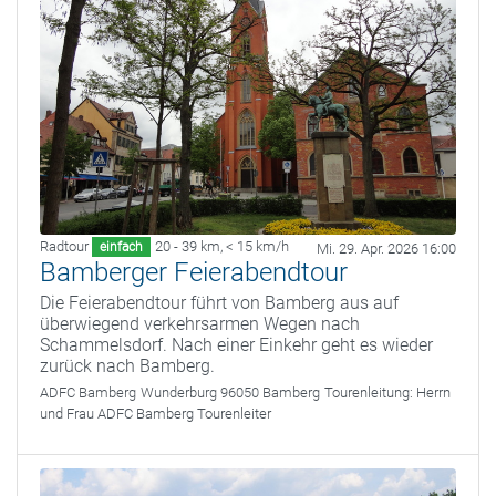
Radtour
20 - 39 km
,
< 15 km/h
einfach
Mi. 29. Apr. 2026 16:00
Bamberger Feierabendtour
Die Feierabendtour führt von Bamberg aus auf
überwiegend verkehrsarmen Wegen nach
Schammelsdorf. Nach einer Einkehr geht es wieder
zurück nach Bamberg.
ADFC Bamberg
Wunderburg 96050 Bamberg
Tourenleitung:
Herrn
und Frau ADFC Bamberg Tourenleiter