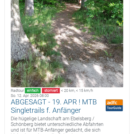
Radtour
< 20 km
,
< 15 km/h
einfach
storniert
So. 12. Apr. 2026 08:00
ABGESAGT - 19. APR ! MTB
Singletrails f. Anfänger
Die hügelige Landschaft am Ebelsberg /
Schönberg bietet unterschiedliche Abfahrten
und ist für MTB-Anfänger gedacht, die sich