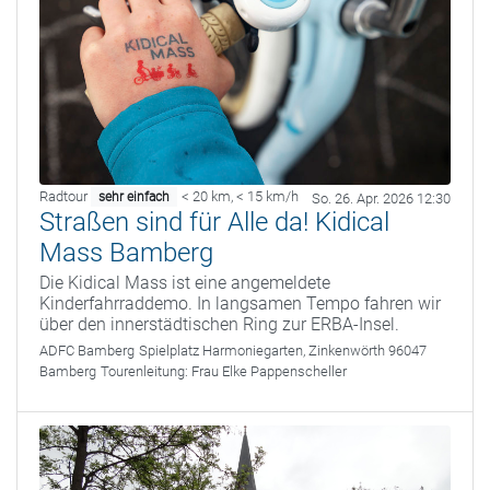
Radtour
< 20 km
,
< 15 km/h
sehr einfach
So. 26. Apr. 2026 12:30
Straßen sind für Alle da! Kidical
Mass Bamberg
Die Kidical Mass ist eine angemeldete
Kinderfahrraddemo. In langsamen Tempo fahren wir
über den innerstädtischen Ring zur ERBA-Insel.
ADFC Bamberg
Spielplatz Harmoniegarten, Zinkenwörth 96047
Bamberg
Tourenleitung:
Frau Elke Pappenscheller