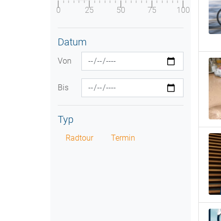
0
25
50
75
100
Datum
Von
Bis
Typ
Radtour
Termin