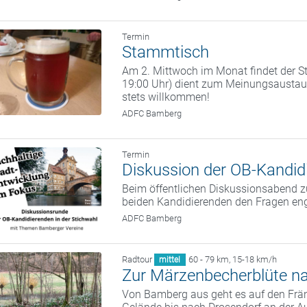
Termin
Stammtisch
Am 2. Mittwoch im Monat findet der St
19:00 Uhr) dient zum Meinungsaustaus
stets willkommen!
ADFC Bamberg
Termin
Diskussion der OB-Kandidi
Beim öffentlichen Diskussionsabend zu
beiden Kandidierenden den Fragen eng
ADFC Bamberg
Radtour
60 - 79 km
,
15-18 km/h
mittel
Zur Märzenbecherblüte n
Von Bamberg aus geht es auf den Frän