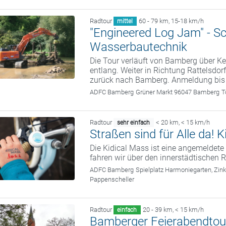
Radtour
60 - 79 km
,
15-18 km/h
mittel
"Engineered Log Jam" - S
Wasserbautechnik
Die Tour verläuft von Bamberg über
entlang. Weiter in Richtung Rattelsdor
zurück nach Bamberg. Anmeldung bis
ADFC Bamberg
Grüner Markt 96047 Bamberg
T
Radtour
< 20 km
,
< 15 km/h
sehr einfach
Straßen sind für Alle da!
Die Kidical Mass ist eine angemelde
fahren wir über den innerstädtischen R
ADFC Bamberg
Spielplatz Harmoniegarten, Zi
Pappenscheller
Radtour
20 - 39 km
,
< 15 km/h
einfach
Bamberger Feierabendtou