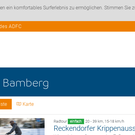
en ein komfortables Surferlebnis zu ermöglichen. Stimmen Sie 
 des ADFC
e
Bamberg
iste
Karte
Radtour
20 - 39 km
,
15-18 km/h
einfach
Reckendorfer Krippenauss