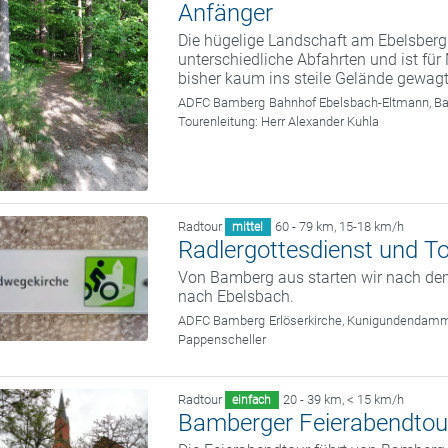
Anfänger
Die hügelige Landschaft am Ebelsberg
unterschiedliche Abfahrten und ist fü
bisher kaum ins steile Gelände gewag
ADFC Bamberg
Bahnhof Ebelsbach-Eltmann, B
Tourenleitung:
Herr Alexander Kuhla
Radtour
60 - 79 km
,
15-18 km/h
mittel
Radlergottesdienst und T
Von Bamberg aus starten wir nach dem
nach Ebelsbach.
ADFC Bamberg
Erlöserkirche, Kunigundendam
Pappenscheller
Radtour
20 - 39 km
,
< 15 km/h
einfach
Bamberger Feierabendtou