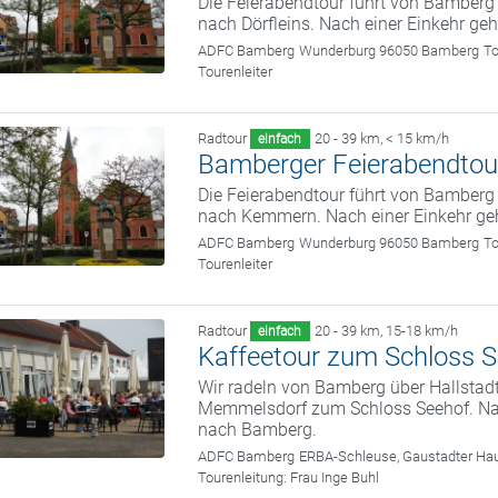
Die Feierabendtour führt von Bamber
nach Dörfleins. Nach einer Einkehr ge
ADFC Bamberg
Wunderburg 96050 Bamberg
To
Tourenleiter
Radtour
20 - 39 km
,
< 15 km/h
einfach
Bamberger Feierabendtou
Die Feierabendtour führt von Bamber
nach Kemmern. Nach einer Einkehr ge
ADFC Bamberg
Wunderburg 96050 Bamberg
To
Tourenleiter
Radtour
20 - 39 km
,
15-18 km/h
einfach
Kaffeetour zum Schloss 
Wir radeln von Bamberg über Hallstad
Memmelsdorf zum Schloss Seehof. Nach
nach Bamberg.
ADFC Bamberg
ERBA-Schleuse, Gaustadter Hau
Tourenleitung:
Frau Inge Buhl