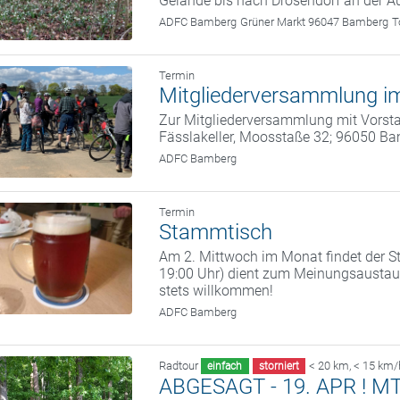
Gelände bis nach Drosendorf an der A
ADFC Bamberg
Grüner Markt 96047 Bamberg
T
Termin
Mitgliederversammlung im
Zur Mitgliederversammlung mit Vorstan
Fässlakeller, Moosstaße 32; 96050 B
ADFC Bamberg
Termin
Stammtisch
Am 2. Mittwoch im Monat findet der St
19:00 Uhr) dient zum Meinungsaustaus
stets willkommen!
ADFC Bamberg
Radtour
< 20 km
,
< 15 km/
einfach
storniert
ABGESAGT - 19. APR ! MTB 