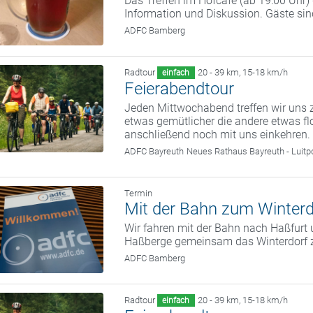
Das Treffen im Hofcafé (ab 19:00 Uhr
Information und Diskussion. Gäste si
ADFC Bamberg
Radtour
20 - 39 km
,
15-18 km/h
einfach
Feierabendtour
Jeden Mittwochabend treffen wir uns z
etwas gemütlicher die andere etwas fl
anschließend noch mit uns einkehren.
ADFC Bayreuth
Neues Rathaus Bayreuth - Luitp
Termin
Mit der Bahn zum Winterd
Wir fahren mit der Bahn nach Haßfurt 
Haßberge gemeinsam das Winterdorf 
ADFC Bamberg
Radtour
20 - 39 km
,
15-18 km/h
einfach