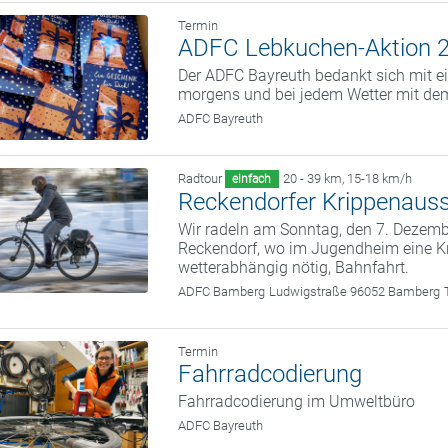
Termin
ADFC Lebkuchen-Aktion 
Der ADFC Bayreuth bedankt sich mit ei
morgens und bei jedem Wetter mit dem
ADFC Bayreuth
Radtour
20 - 39 km
,
15-18 km/h
einfach
Reckendorfer Krippenauss
Wir radeln am Sonntag, den 7. Deze
Reckendorf, wo im Jugendheim eine Kr
wetterabhängig nötig, Bahnfahrt.
ADFC Bamberg
Ludwigstraße 96052 Bamberg
Termin
Fahrradcodierung
Fahrradcodierung im Umweltbüro
ADFC Bayreuth