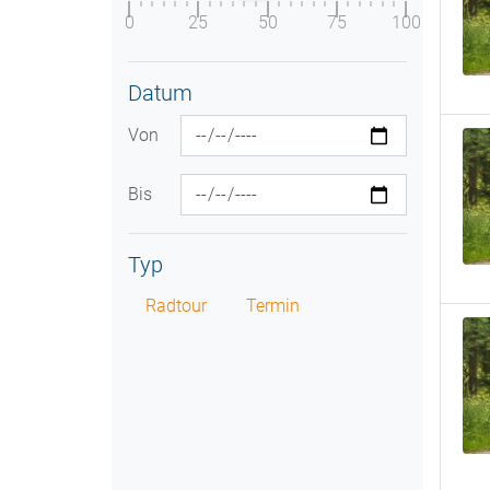
0
25
50
75
100
Datum
Von
Bis
Typ
Radtour
Termin