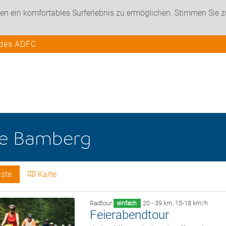
en ein komfortables Surferlebnis zu ermöglichen. Stimmen Sie 
 des ADFC
he
Bamberg
iste
Karte
Radtour
20 - 39 km
,
15-18 km/h
einfach
Feierabendtour