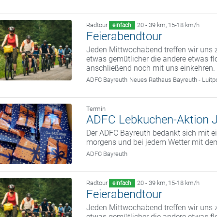
Radtour
20 - 39 km
,
15-18 km/h
einfach
Feierabendtour
Jeden Mittwochabend treffen wir uns z
etwas gemütlicher die andere etwas fl
anschließend noch mit uns einkehren.
ADFC Bayreuth
Neues Rathaus Bayreuth - Luitp
Termin
ADFC Lebkuchen-Aktion 
Der ADFC Bayreuth bedankt sich mit ei
morgens und bei jedem Wetter mit dem
ADFC Bayreuth
Radtour
20 - 39 km
,
15-18 km/h
einfach
Feierabendtour
Jeden Mittwochabend treffen wir uns z
etwas gemütlicher die andere etwas fl