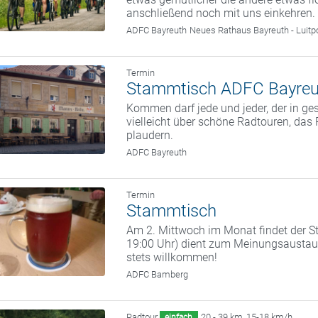
anschließend noch mit uns einkehren.
ADFC Bayreuth
Neues Rathaus Bayreuth - Luitp
Termin
Stammtisch ADFC Bayreu
Kommen darf jede und jeder, der in g
vielleicht über schöne Radtouren, da
plaudern.
ADFC Bayreuth
Termin
Stammtisch
Am 2. Mittwoch im Monat findet der St
19:00 Uhr) dient zum Meinungsaustaus
stets willkommen!
ADFC Bamberg
Radtour
20 - 39 km
,
15-18 km/h
einfach