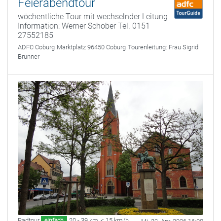
Feierabendtour
wöchentliche Tour mit wechselnder Leitung
Information: Werner Schober Tel. 0151
27552185
ADFC Coburg
Marktplatz 96450 Coburg
Tourenleitung:
Frau Sigrid
Brunner
Radtour
20 - 39 km
,
< 15 km/h
einfach