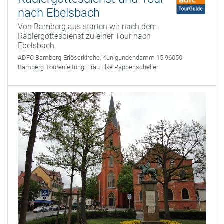
nach Ebelsbach
Von Bamberg aus starten wir nach dem
Radlergottesdienst zu einer Tour nach
Ebelsbach.
ADFC Bamberg
Erlöserkirche, Kunigundendamm 15 96050
Bamberg
Tourenleitung:
Frau Elke Pappenscheller