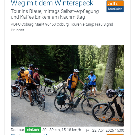
Weg mit dem Winterspeck
Tour ins Blaue, mittags Selbstverpflegung
und Kaffee Einkehr am Nachmittag
ADFC Coburg
Markt 96450 Coburg
Tourenleitung:
Frau Sigrid
Brunner
Radtour
20 - 39 km
,
15-18 km/h
einfach
Mi. 22. Apr. 2026 15:00