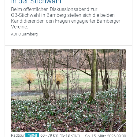
in der Stichwahl
Beim öffentlichen Diskussionsabend zur
OB‑Stichwahl in Bamberg stellen sich die beiden
Kandidierenden den Fragen engagierter Bamberger
Vereine.
ADFC Bamberg
Radtour
60 - 79 km
,
15-18 km/h
mittel
So. 15. März 2026 09:00