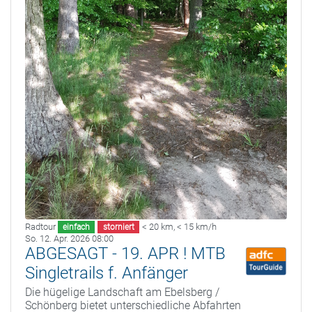
Radtour
< 20 km
,
< 15 km/h
einfach
storniert
So. 12. Apr. 2026 08:00
ABGESAGT - 19. APR ! MTB
Singletrails f. Anfänger
Die hügelige Landschaft am Ebelsberg /
Schönberg bietet unterschiedliche Abfahrten