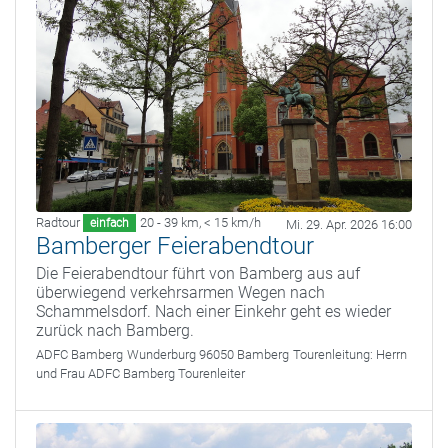
Radtour
20 - 39 km
,
< 15 km/h
einfach
Mi. 29. Apr. 2026 16:00
Bamberger Feierabendtour
Die Feierabendtour führt von Bamberg aus auf
überwiegend verkehrsarmen Wegen nach
Schammelsdorf. Nach einer Einkehr geht es wieder
zurück nach Bamberg.
ADFC Bamberg
Wunderburg 96050 Bamberg
Tourenleitung:
Herrn
und Frau ADFC Bamberg Tourenleiter