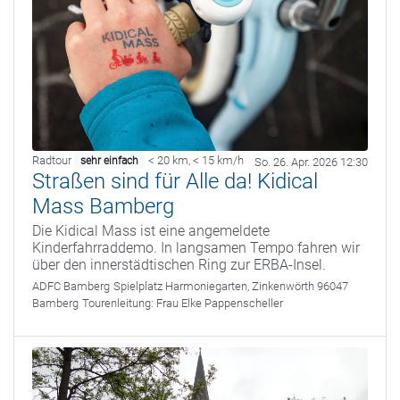
Radtour
< 20 km
,
< 15 km/h
sehr einfach
So. 26. Apr. 2026 12:30
Straßen sind für Alle da! Kidical
Mass Bamberg
Die Kidical Mass ist eine angemeldete
Kinderfahrraddemo. In langsamen Tempo fahren wir
über den innerstädtischen Ring zur ERBA-Insel.
ADFC Bamberg
Spielplatz Harmoniegarten, Zinkenwörth 96047
Bamberg
Tourenleitung:
Frau Elke Pappenscheller