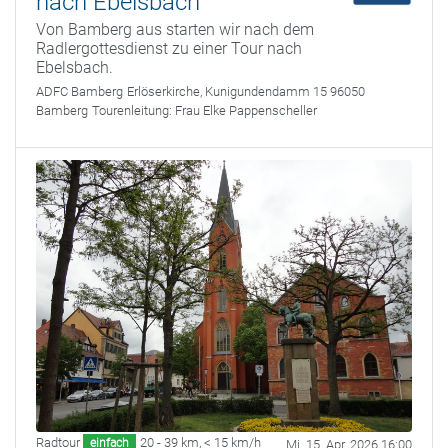
nach Ebelsbach
Von Bamberg aus starten wir nach dem
Radlergottesdienst zu einer Tour nach
Ebelsbach.
ADFC Bamberg
Erlöserkirche, Kunigundendamm 15 96050
Bamberg
Tourenleitung:
Frau Elke Pappenscheller
Radtour
20 - 39 km
,
< 15 km/h
einfach
Mi. 15. Apr. 2026 16:00