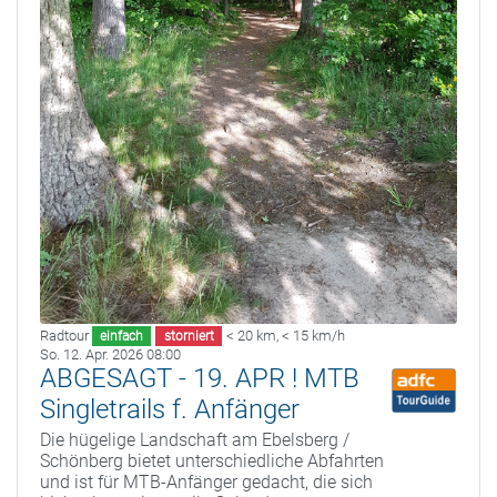
Radtour
< 20 km
,
< 15 km/h
einfach
storniert
So. 12. Apr. 2026 08:00
ABGESAGT - 19. APR ! MTB
Singletrails f. Anfänger
Die hügelige Landschaft am Ebelsberg /
Schönberg bietet unterschiedliche Abfahrten
und ist für MTB-Anfänger gedacht, die sich