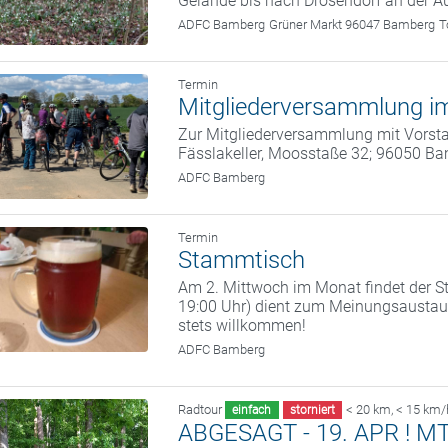
Gelände bis nach Drosendorf an der A
ADFC Bamberg
Grüner Markt 96047 Bamberg
T
Termin
Mitgliederversammlung im
Zur Mitgliederversammlung mit Vorstan
Fässlakeller, Moosstaße 32; 96050 B
ADFC Bamberg
Termin
Stammtisch
Am 2. Mittwoch im Monat findet der St
19:00 Uhr) dient zum Meinungsaustaus
stets willkommen!
ADFC Bamberg
Radtour
< 20 km
,
< 15 km/
einfach
storniert
ABGESAGT - 19. APR ! MTB 