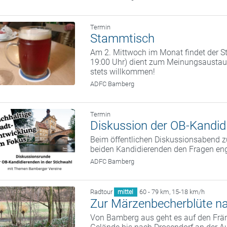
Termin
Stammtisch
Am 2. Mittwoch im Monat findet der St
19:00 Uhr) dient zum Meinungsaustaus
stets willkommen!
ADFC Bamberg
Termin
Diskussion der OB-Kandidi
Beim öffentlichen Diskussionsabend zu
beiden Kandidierenden den Fragen eng
ADFC Bamberg
Radtour
60 - 79 km
,
15-18 km/h
mittel
Zur Märzenbecherblüte n
Von Bamberg aus geht es auf den Frän