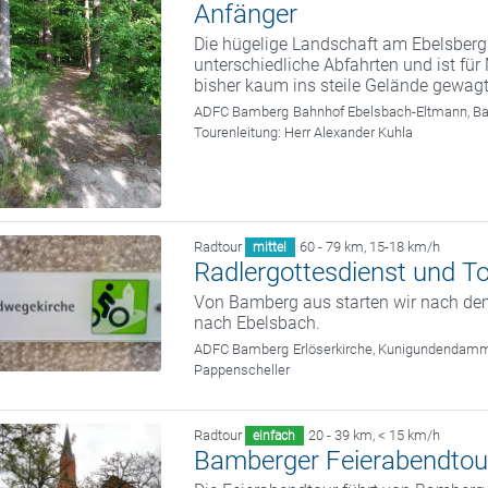
Anfänger
Die hügelige Landschaft am Ebelsberg
unterschiedliche Abfahrten und ist fü
bisher kaum ins steile Gelände gewag
ADFC Bamberg
Bahnhof Ebelsbach-Eltmann, B
Tourenleitung:
Herr Alexander Kuhla
Radtour
60 - 79 km
,
15-18 km/h
mittel
Radlergottesdienst und T
Von Bamberg aus starten wir nach dem
nach Ebelsbach.
ADFC Bamberg
Erlöserkirche, Kunigundendam
Pappenscheller
Radtour
20 - 39 km
,
< 15 km/h
einfach
Bamberger Feierabendtou