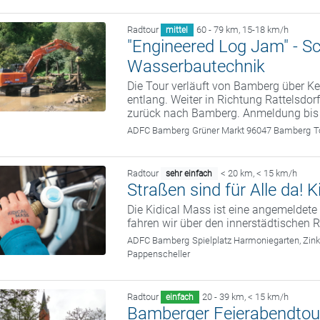
Radtour
60 - 79 km
,
15-18 km/h
mittel
"Engineered Log Jam" - S
Wasserbautechnik
Die Tour verläuft von Bamberg über
entlang. Weiter in Richtung Rattelsdor
zurück nach Bamberg. Anmeldung bis
ADFC Bamberg
Grüner Markt 96047 Bamberg
T
Radtour
< 20 km
,
< 15 km/h
sehr einfach
Straßen sind für Alle da!
Die Kidical Mass ist eine angemelde
fahren wir über den innerstädtischen R
ADFC Bamberg
Spielplatz Harmoniegarten, Zi
Pappenscheller
Radtour
20 - 39 km
,
< 15 km/h
einfach
Bamberger Feierabendtou