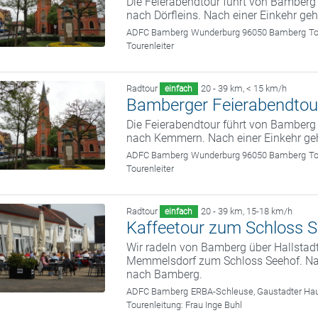
Die Feierabendtour führt von Bamber
nach Dörfleins. Nach einer Einkehr ge
ADFC Bamberg
Wunderburg 96050 Bamberg
To
Tourenleiter
Radtour
20 - 39 km
,
< 15 km/h
einfach
Bamberger Feierabendtou
Die Feierabendtour führt von Bamber
nach Kemmern. Nach einer Einkehr ge
ADFC Bamberg
Wunderburg 96050 Bamberg
To
Tourenleiter
Radtour
20 - 39 km
,
15-18 km/h
einfach
Kaffeetour zum Schloss 
Wir radeln von Bamberg über Hallstad
Memmelsdorf zum Schloss Seehof. Nach
nach Bamberg.
ADFC Bamberg
ERBA-Schleuse, Gaustadter Hau
Tourenleitung:
Frau Inge Buhl