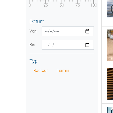
0
25
50
75
100
Datum
Von
Bis
Typ
Radtour
Termin