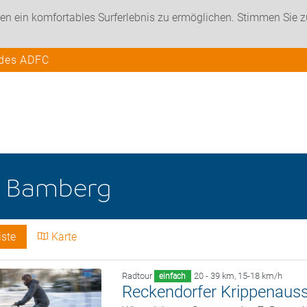
en ein komfortables Surferlebnis zu ermöglichen. Stimmen Sie 
 des ADFC
e
Bamberg
iste
Karte
Radtour
20 - 39 km
,
15-18 km/h
einfach
Reckendorfer Krippenauss