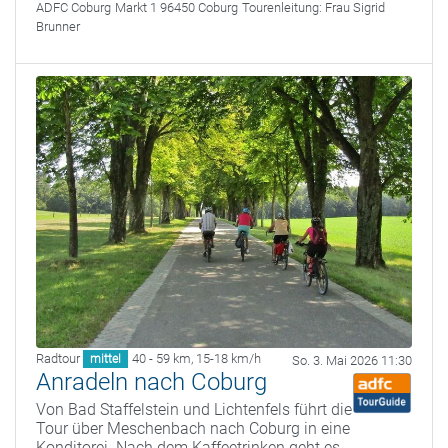
ADFC Coburg
Markt 1 96450 Coburg
Tourenleitung:
Frau Sigrid
Brunner
Radtour
40 - 59 km
,
15-18 km/h
mittel
So. 3. Mai 2026 11:30
Anradeln nach Coburg
Von Bad Staffelstein und Lichtenfels führt die
Tour über Meschenbach nach Coburg in eine
Konditorei. Nach dem Kaffeetrinken geht es