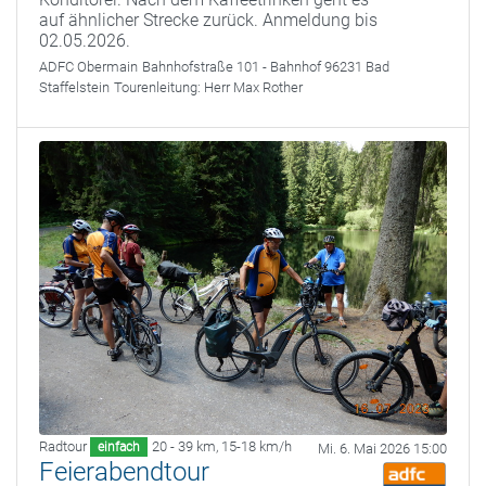
auf ähnlicher Strecke zurück. Anmeldung bis
02.05.2026.
ADFC Obermain
Bahnhofstraße 101 - Bahnhof 96231 Bad
Staffelstein
Tourenleitung:
Herr Max Rother
Radtour
20 - 39 km
,
15-18 km/h
einfach
Mi. 6. Mai 2026 15:00
Feierabendtour