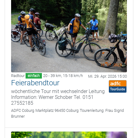
Radtour
20 - 39 km
,
15-18 km/h
einfach
Mi. 29. Apr. 2026 15:00
Feierabendtour
wöchentliche Tour mit wechselnder Leitung
Information: Werner Schober Tel. 0151
27552185
ADFC Coburg
Marktplatz 96450 Coburg
Tourenleitung:
Frau Sigrid
Brunner