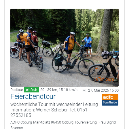
Radtour
20 - 39 km
,
15-18 km/h
einfach
Mi. 27. Mai 2026 15:00
Feierabendtour
wöchentliche Tour mit wechselnder Leitung
Information: Werner Schober Tel. 0151
27552185
ADFC Coburg
Marktplatz 96450 Coburg
Tourenleitung:
Frau Sigrid
Brunner