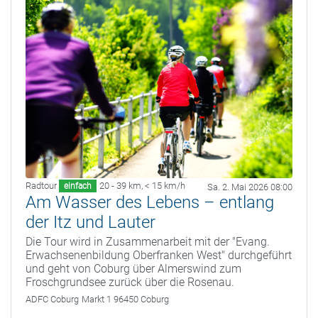
Radtour
20 - 39 km
,
< 15 km/h
einfach
Sa. 2. Mai 2026 08:00
Am Wasser des Lebens – entlang
der Itz und Lauter
Die Tour wird in Zusammenarbeit mit der "Evang.
Erwachsenenbildung Oberfranken West" durchgeführt
und geht von Coburg über Almerswind zum
Froschgrundsee zurück über die Rosenau.
ADFC Coburg
Markt 1 96450 Coburg