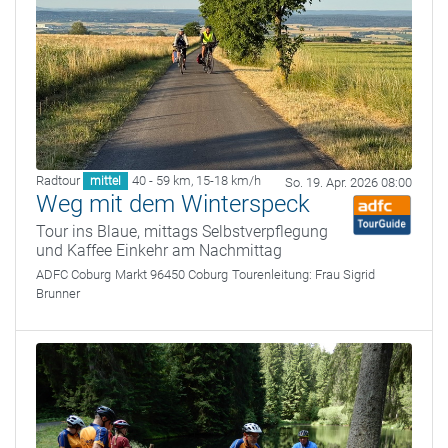
Radtour
40 - 59 km
,
15-18 km/h
mittel
So. 19. Apr. 2026 08:00
Weg mit dem Winterspeck
Tour ins Blaue, mittags Selbstverpflegung
und Kaffee Einkehr am Nachmittag
ADFC Coburg
Markt 96450 Coburg
Tourenleitung:
Frau Sigrid
Brunner