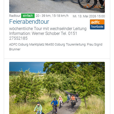
Radtour
20 - 39 km
,
15-18 km/h
einfach
Mi. 13. Mai 2026 15:00
Feierabendtour
wöchentliche Tour mit wechselnder Leitung
Information: Werner Schober Tel. 0151
27552185
ADFC Coburg
Marktplatz 96450 Coburg
Tourenleitung:
Frau Sigrid
Brunner