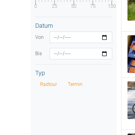
0
25
50
75
100
Datum
Von
Bis
Typ
Radtour
Termin