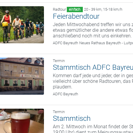
Radtour
20 - 39 km
,
15-18 km/h
einfach
Feierabendtour
Jeden Mittwochabend treffen wir uns z
etwas gemütlicher die andere etwas fl
anschließend noch mit uns einkehren.
ADFC Bayreuth
Neues Rathaus Bayreuth - Luitp
Termin
Stammtisch ADFC Bayreu
Kommen darf jede und jeder, der in g
vielleicht über schöne Radtouren, da
plaudern.
ADFC Bayreuth
Termin
Stammtisch
Am 2. Mittwoch im Monat findet der St
19:00 Uhr) dient zum Meinungsaustaus