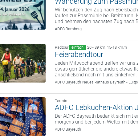
Wanderung zum Passmüh
Wir benutzen den Zug nach Ebelsbach.
laufen zur Passmühle bei Breitbrunn. 
und nehmen den nächsten Zug nach 
ADFC Bamberg
Radtour
20 - 39 km
,
15-18 km/h
einfach
Feierabendtour
Jeden Mittwochabend treffen wir uns z
etwas gemütlicher die andere etwas fl
anschließend noch mit uns einkehren.
ADFC Bayreuth
Neues Rathaus Bayreuth - Luitp
Termin
ADFC Lebkuchen-Aktion 
Der ADFC Bayreuth bedankt sich mit ei
morgens und bei jedem Wetter mit dem
ADFC Bayreuth