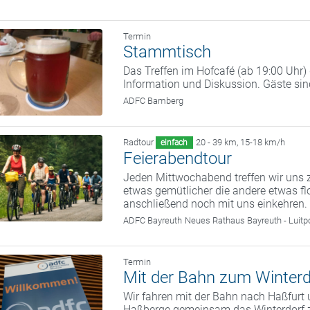
Termin
Stammtisch
Das Treffen im Hofcafé (ab 19:00 Uhr
Information und Diskussion. Gäste si
ADFC Bamberg
Radtour
20 - 39 km
,
15-18 km/h
einfach
Feierabendtour
Jeden Mittwochabend treffen wir uns z
etwas gemütlicher die andere etwas fl
anschließend noch mit uns einkehren.
ADFC Bayreuth
Neues Rathaus Bayreuth - Luitp
Termin
Mit der Bahn zum Winterd
Wir fahren mit der Bahn nach Haßfurt 
Haßberge gemeinsam das Winterdorf 