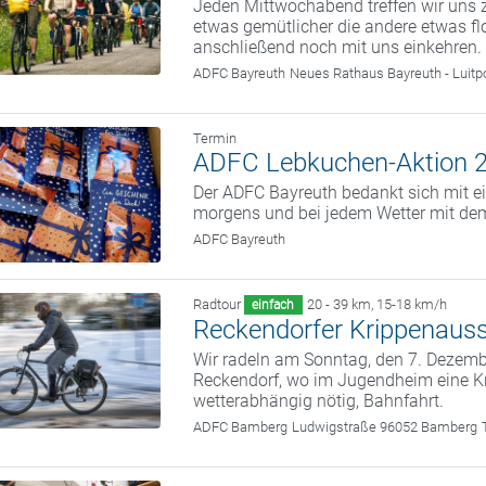
Jeden Mittwochabend treffen wir uns z
etwas gemütlicher die andere etwas fl
anschließend noch mit uns einkehren.
ADFC Bayreuth
Neues Rathaus Bayreuth - Luitp
Termin
ADFC Lebkuchen-Aktion 
Der ADFC Bayreuth bedankt sich mit ei
morgens und bei jedem Wetter mit dem
ADFC Bayreuth
Radtour
20 - 39 km
,
15-18 km/h
einfach
Reckendorfer Krippenauss
Wir radeln am Sonntag, den 7. Deze
Reckendorf, wo im Jugendheim eine Kr
wetterabhängig nötig, Bahnfahrt.
ADFC Bamberg
Ludwigstraße 96052 Bamberg