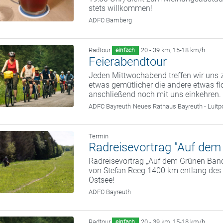
stets willkommen!
ADFC Bamberg
Radtour
20 - 39 km
,
15-18 km/h
einfach
Feierabendtour
Jeden Mittwochabend treffen wir uns z
etwas gemütlicher die andere etwas fl
anschließend noch mit uns einkehren.
ADFC Bayreuth
Neues Rathaus Bayreuth - Luitp
Termin
Radreisevortrag "Auf dem 
Radreisevortrag „Auf dem Grünen Band 
von Stefan Reeg 1400 km entlang des
Ostsee!
ADFC Bayreuth
Radtour
20 - 39 km
,
15-18 km/h
einfach