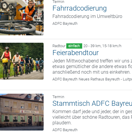
Termin
Fahrradcodierung
Fahrradcodierung im Umweltbüro
ADFC Bayreuth
Radtour
20 - 39 km
,
15-18 km/h
einfach
Feierabendtour
Jeden Mittwochabend treffen wir uns z
etwas gemütlicher die andere etwas fl
anschließend noch mit uns einkehren.
ADFC Bayreuth
Neues Rathaus Bayreuth - Luitp
Termin
Stammtisch ADFC Bayreu
Kommen darf jede und jeder, der in g
vielleicht über schöne Radtouren, da
plaudern.
ADFC Bayreuth