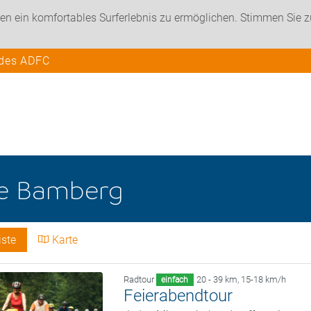
en ein komfortables Surferlebnis zu ermöglichen. Stimmen Sie 
 des ADFC
he
Bamberg
iste
Karte
Radtour
20 - 39 km
,
15-18 km/h
einfach
Feierabendtour