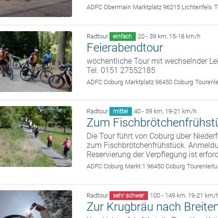
ADFC Obermain
Marktplatz 96215 Lichtenfels
T
Radtour
20 - 39 km
,
15-18 km/h
einfach
Feierabendtour
wöchentliche Tour mit wechselnder Le
Tel. 0151 27552185
ADFC Coburg
Marktplatz 96450 Coburg
Tourenl
Radtour
40 - 59 km
,
19-21 km/h
mittel
Zum Fischbrötchenfrühst
Die Tour führt von Coburg über Nieder
zum Fischbrötchenfrühstück. Anmeld
Reservierung der Verpflegung ist erford
ADFC Coburg
Markt 1 96450 Coburg
Tourenleit
Radtour
100 - 149 km
,
19-21 km/
sehr schwer
Zur Krugbräu nach Breite