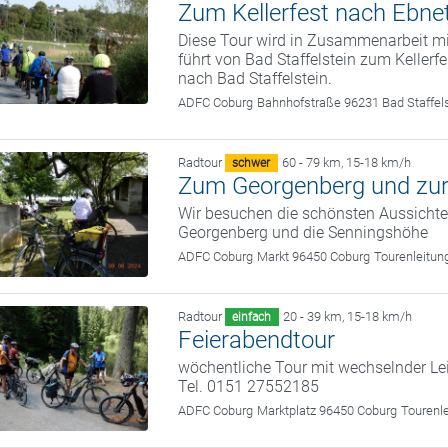
Zum Kellerfest nach Ebne
Diese Tour wird in Zusammenarbeit m
führt von Bad Staffelstein zum Keller
nach Bad Staffelstein.
ADFC Coburg
Bahnhofstraße 96231 Bad Staffel
Radtour
60 - 79 km
,
15-18 km/h
schwer
Zum Georgenberg und zur
Wir besuchen die schönsten Aussicht
Georgenberg und die Senningshöhe
ADFC Coburg
Markt 96450 Coburg
Tourenleitun
Radtour
20 - 39 km
,
15-18 km/h
einfach
Feierabendtour
wöchentliche Tour mit wechselnder Le
Tel. 0151 27552185
ADFC Coburg
Marktplatz 96450 Coburg
Tourenl