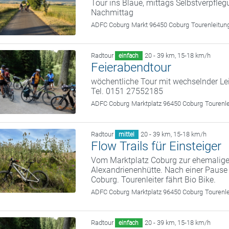
Tour ins Blaue, mittags Selbstverpfle
Nachmittag
ADFC Coburg
Markt 96450 Coburg
Tourenleitun
Radtour
20 - 39 km
,
15-18 km/h
einfach
Feierabendtour
wöchentliche Tour mit wechselnder Le
Tel. 0151 27552185
ADFC Coburg
Marktplatz 96450 Coburg
Tourenl
Radtour
20 - 39 km
,
15-18 km/h
mittel
Flow Trails für Einsteiger
Vom Marktplatz Coburg zur ehemalige
Alexandrienenhütte. Nach einer Pause
Coburg. Tourenleiter fährt Bio Bike.
ADFC Coburg
Marktplatz 96450 Coburg
Tourenl
Radtour
20 - 39 km
,
15-18 km/h
einfach