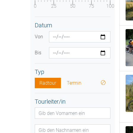
0
25
50
75
100
Datum
Von
Bis
Typ
Radtour
Termin
Tourleiter/in