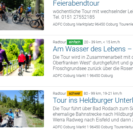
Feierabendtour
wöchentliche Tour mit wechselnder Le
Tel. 0151 27552185
ADFC Coburg
Marktplatz 96450 Coburg
Tourenl
Radtour
20 - 39 km
,
< 15 km/h
einfach
Am Wasser des Lebens – e
Die Tour wird in Zusammenarbeit mit
Oberfranken West" durchgeführt und 
Froschgrundsee zurück über die Rose
ADFC Coburg
Markt 1 96450 Coburg
Radtour
80 - 99 km
,
19-21 km/h
schwer
Tour ins Heldburger Unter
Die Tour führt über Bad Rodach zum S
ehemalige Bahnstrecke nach Hildburg
Werra Radweg nach Eisfeld und dann 
ADFC Coburg
Markt 1 96450 Coburg
Tourenleit