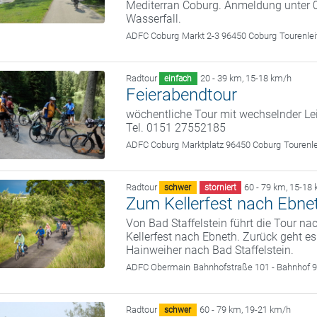
Mediterran Coburg. Anmeldung unter 
Wasserfall.
ADFC Coburg
Markt 2-3 96450 Coburg
Tourenle
Radtour
20 - 39 km
,
15-18 km/h
einfach
Feierabendtour
wöchentliche Tour mit wechselnder Le
Tel. 0151 27552185
ADFC Coburg
Marktplatz 96450 Coburg
Tourenl
Radtour
60 - 79 km
,
15-18 
schwer
storniert
Zum Kellerfest nach Ebne
Von Bad Staffelstein führt die Tour n
Kellerfest nach Ebneth. Zurück geht e
Hainweiher nach Bad Staffelstein.
ADFC Obermain
Bahnhofstraße 101 - Bahnhof 9
Radtour
60 - 79 km
,
19-21 km/h
schwer