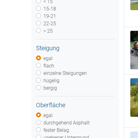
< 15
15-18
19-21
22-25
> 25
Steigung
egal
flach
einzelne Steigungen
hügelig
bergig
Oberfläche
egal
durchgehend Asphalt
fester Belag
unebener Untergrund