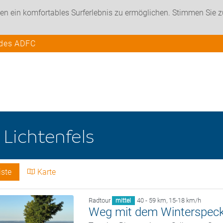
en ein komfortables Surferlebnis zu ermöglichen. Stimmen Sie 
 des ADFC
e
Lichtenfels
iste
Karte
Radtour
40 - 59 km
,
15-18 km/h
mittel
Weg mit dem Winterspec