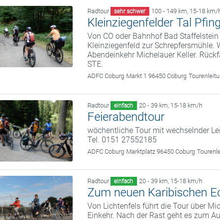
Radtour
100 - 149 km
,
15-18 km/
sehr schwer
Kleinziegenfelder Tal Pfin
Von CO oder Bahnhof Bad Staffelstein 
Kleinziegenfeld zur Schrepfersmühle. 
Abendeinkehr Michelauer Keller. Rückf
STE.
ADFC Coburg
Markt 1 96450 Coburg
Tourenleit
Radtour
20 - 39 km
,
15-18 km/h
einfach
Feierabendtour
wöchentliche Tour mit wechselnder Le
Tel. 0151 27552185
ADFC Coburg
Marktplatz 96450 Coburg
Tourenl
Radtour
20 - 39 km
,
15-18 km/h
einfach
Zum neuen Karibischen E
Von Lichtenfels führt die Tour über M
Einkehr. Nach der Rast geht es zum A