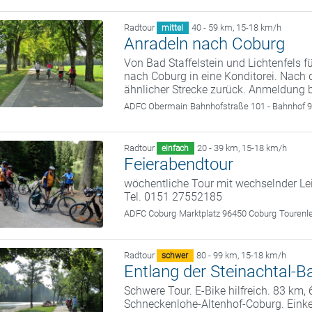
Radtour
40 - 59 km
,
15-18 km/h
mittel
Anradeln nach Coburg
Von Bad Staffelstein und Lichtenfels 
nach Coburg in eine Konditorei. Nach 
ähnlicher Strecke zurück. Anmeldung 
ADFC Obermain
Bahnhofstraße 101 - Bahnhof 9
Radtour
20 - 39 km
,
15-18 km/h
einfach
Feierabendtour
wöchentliche Tour mit wechselnder Le
Tel. 0151 27552185
ADFC Coburg
Marktplatz 96450 Coburg
Tourenl
Radtour
80 - 99 km
,
15-18 km/h
schwer
Entlang der Steinachtal
Schwere Tour. E-Bike hilfreich. 83 km
Schneckenlohe-Altenhof-Coburg. Eink