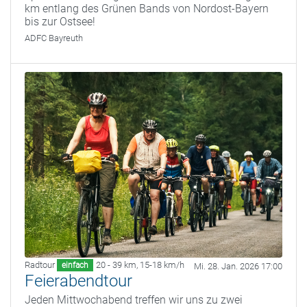
km entlang des Grünen Bands von Nordost-Bayern
bis zur Ostsee!
ADFC Bayreuth
Radtour
20 - 39 km
,
15-18 km/h
einfach
Mi. 28. Jan. 2026 17:00
Feierabendtour
Jeden Mittwochabend treffen wir uns zu zwei