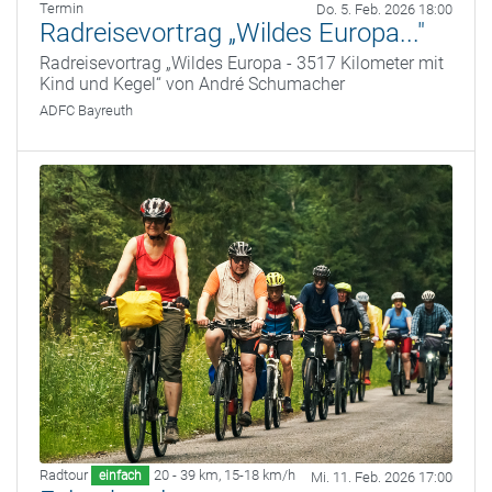
Termin
Do. 5. Feb. 2026 18:00
Radreisevortrag „Wildes Europa..."
Radreisevortrag „Wildes Europa - 3517 Kilometer mit
Kind und Kegel“ von André Schumacher
ADFC Bayreuth
Radtour
20 - 39 km
,
15-18 km/h
einfach
Mi. 11. Feb. 2026 17:00