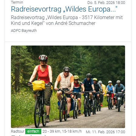
Termin
Do. 5. Feb. 2026 18:00
Radreisevortrag „Wildes Europa..."
Radreisevortrag „Wildes Europa - 3517 Kilometer mit
Kind und Kegel“ von André Schumacher
ADFC Bayreuth
Radtour
20 - 39 km
,
15-18 km/h
einfach
Mi. 11. Feb. 2026 17:00