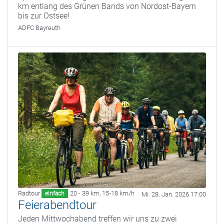
km entlang des Grünen Bands von Nordost-Bayern
bis zur Ostsee!
ADFC Bayreuth
Radtour
20 - 39 km
,
15-18 km/h
einfach
Mi. 28. Jan. 2026 17:00
Feierabendtour
Jeden Mittwochabend treffen wir uns zu zwei