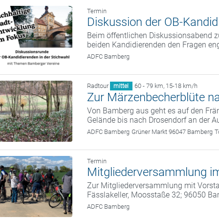
Termin
Diskussion der OB-Kandidi
Beim öffentlichen Diskussionsabend zu
beiden Kandidierenden den Fragen eng
ADFC Bamberg
Radtour
60 - 79 km
,
15-18 km/h
mittel
Zur Märzenbecherblüte n
Von Bamberg aus geht es auf den Frän
Gelände bis nach Drosendorf an der A
ADFC Bamberg
Grüner Markt 96047 Bamberg
T
Termin
Mitgliederversammlung im
Zur Mitgliederversammlung mit Vorstan
Fässlakeller, Moosstaße 32; 96050 B
ADFC Bamberg