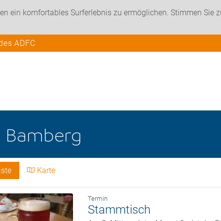
en ein komfortables Surferlebnis zu ermöglichen. Stimmen Sie 
 des ADFC
e
Bamberg
iste
Karte
Termin
Stammtisch