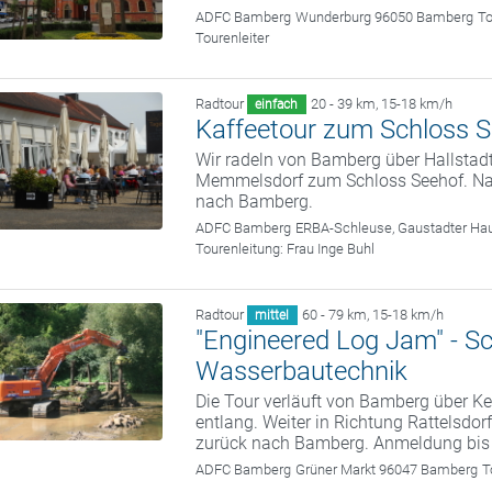
ADFC Bamberg
Wunderburg 96050 Bamberg
To
Tourenleiter
Radtour
20 - 39 km
,
15-18 km/h
einfach
Kaffeetour zum Schloss 
Wir radeln von Bamberg über Hallstad
Memmelsdorf zum Schloss Seehof. Nach
nach Bamberg.
ADFC Bamberg
ERBA-Schleuse, Gaustadter Hau
Tourenleitung:
Frau Inge Buhl
Radtour
60 - 79 km
,
15-18 km/h
mittel
"Engineered Log Jam" - S
Wasserbautechnik
Die Tour verläuft von Bamberg über
entlang. Weiter in Richtung Rattelsdor
zurück nach Bamberg. Anmeldung bis
ADFC Bamberg
Grüner Markt 96047 Bamberg
T