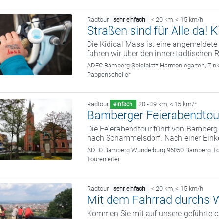
Radtour
< 20 km
,
< 15 km/h
sehr einfach
Straßen sind für Alle da!
Die Kidical Mass ist eine angemelde
fahren wir über den innerstädtischen R
ADFC Bamberg
Spielplatz Harmoniegarten, Zi
Pappenscheller
Radtour
20 - 39 km
,
< 15 km/h
einfach
Bamberger Feierabendtou
Die Feierabendtour führt von Bamber
nach Schammelsdorf. Nach einer Eink
ADFC Bamberg
Wunderburg 96050 Bamberg
To
Tourenleiter
Radtour
< 20 km
,
< 15 km/h
sehr einfach
Mit dem Fahrrad durchs W
Kommen Sie mit auf unsere geführte c