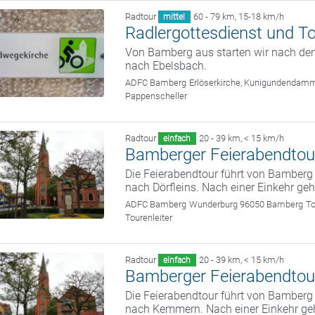
Radtour
60 - 79 km
,
15-18 km/h
mittel
Radlergottesdienst und T
Von Bamberg aus starten wir nach dem
nach Ebelsbach.
ADFC Bamberg
Erlöserkirche, Kunigundendam
Pappenscheller
Radtour
20 - 39 km
,
< 15 km/h
einfach
Bamberger Feierabendtou
Die Feierabendtour führt von Bamber
nach Dörfleins. Nach einer Einkehr ge
ADFC Bamberg
Wunderburg 96050 Bamberg
To
Tourenleiter
Radtour
20 - 39 km
,
< 15 km/h
einfach
Bamberger Feierabendtou
Die Feierabendtour führt von Bamber
nach Kemmern. Nach einer Einkehr ge