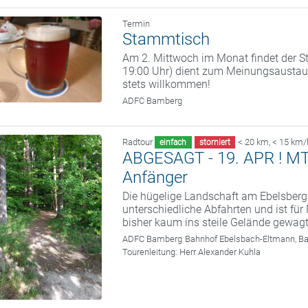
Termin
Stammtisch
Am 2. Mittwoch im Monat findet der St
19:00 Uhr) dient zum Meinungsaustaus
stets willkommen!
ADFC Bamberg
Radtour
< 20 km
,
< 15 km/
einfach
storniert
ABGESAGT - 19. APR ! MTB 
Anfänger
Die hügelige Landschaft am Ebelsberg
unterschiedliche Abfahrten und ist fü
bisher kaum ins steile Gelände gewag
ADFC Bamberg
Bahnhof Ebelsbach-Eltmann, B
Tourenleitung:
Herr Alexander Kuhla