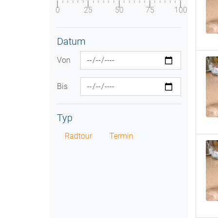
0
25
50
75
100
Datum
Von
Bis
Typ
Radtour
Termin