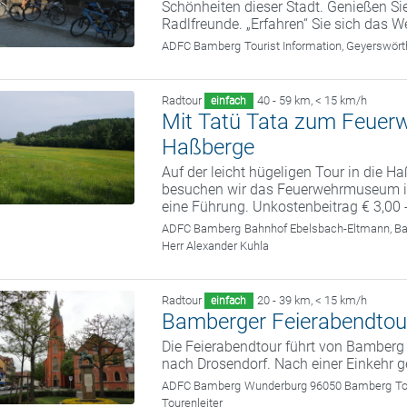
Schönheiten dieser Stadt. Genießen Sie
Radlfreunde. „Erfahren“ Sie sich das We
ADFC Bamberg
Tourist Information, Geyerswö
Radtour
40 - 59 km
,
< 15 km/h
einfach
Mit Tatü Tata zum Feuer
Haßberge
Auf der leicht hügeligen Tour in die 
besuchen wir das Feuerwehrmuseum in
eine Führung. Unkostenbeitrag € 3,00 
ADFC Bamberg
Bahnhof Ebelsbach-Eltmann, B
Herr Alexander Kuhla
Radtour
20 - 39 km
,
< 15 km/h
einfach
Bamberger Feierabendtou
Die Feierabendtour führt von Bamber
nach Drosendorf. Nach einer Einkehr 
ADFC Bamberg
Wunderburg 96050 Bamberg
To
Tourenleiter