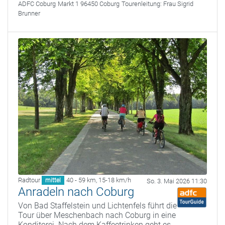
ADFC Coburg
Markt 1 96450 Coburg
Tourenleitung:
Frau Sigrid
Brunner
Radtour
40 - 59 km
,
15-18 km/h
mittel
So. 3. Mai 2026 11:30
Anradeln nach Coburg
Von Bad Staffelstein und Lichtenfels führt die
Tour über Meschenbach nach Coburg in eine
Konditorei. Nach dem Kaffeetrinken geht es