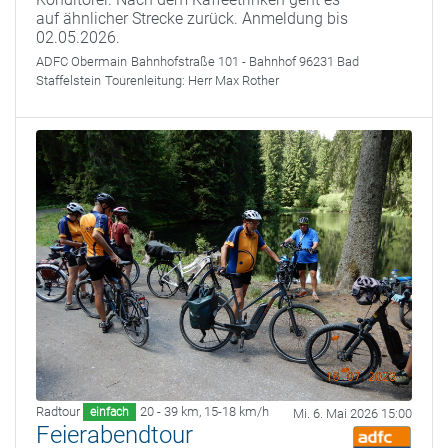
auf ähnlicher Strecke zurück. Anmeldung bis
02.05.2026.
ADFC Obermain
Bahnhofstraße 101 - Bahnhof 96231 Bad
Staffelstein
Tourenleitung:
Herr Max Rother
Radtour
20 - 39 km
,
15-18 km/h
einfach
Mi. 6. Mai 2026 15:00
Feierabendtour