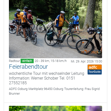
Radtour
20 - 39 km
,
15-18 km/h
einfach
Mi. 29. Apr. 2026 15:00
Feierabendtour
wöchentliche Tour mit wechselnder Leitung
Information: Werner Schober Tel. 0151
27552185
ADFC Coburg
Marktplatz 96450 Coburg
Tourenleitung:
Frau Sigrid
Brunner