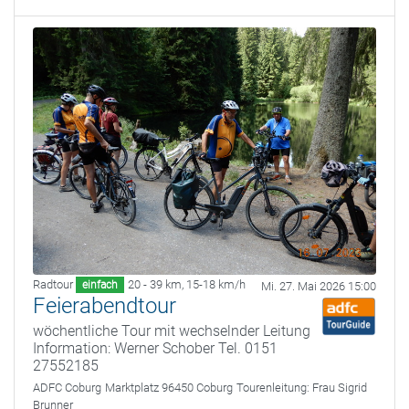
Radtour
20 - 39 km
,
15-18 km/h
einfach
Mi. 27. Mai 2026 15:00
Feierabendtour
wöchentliche Tour mit wechselnder Leitung
Information: Werner Schober Tel. 0151
27552185
ADFC Coburg
Marktplatz 96450 Coburg
Tourenleitung:
Frau Sigrid
Brunner