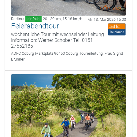
Radtour
20 - 39 km
,
15-18 km/h
einfach
Mi. 13. Mai 2026 15:00
Feierabendtour
wöchentliche Tour mit wechselnder Leitung
Information: Werner Schober Tel. 0151
27552185
ADFC Coburg
Marktplatz 96450 Coburg
Tourenleitung:
Frau Sigrid
Brunner