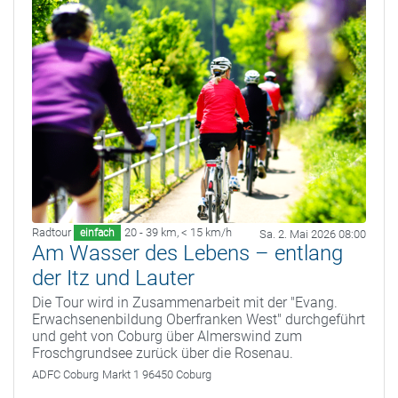
Radtour
20 - 39 km
,
< 15 km/h
einfach
Sa. 2. Mai 2026 08:00
Am Wasser des Lebens – entlang
der Itz und Lauter
Die Tour wird in Zusammenarbeit mit der "Evang.
Erwachsenenbildung Oberfranken West" durchgeführt
und geht von Coburg über Almerswind zum
Froschgrundsee zurück über die Rosenau.
ADFC Coburg
Markt 1 96450 Coburg