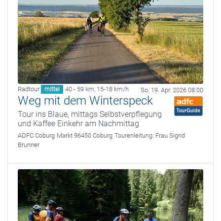
Radtour
40 - 59 km
,
15-18 km/h
mittel
So. 19. Apr. 2026 08:00
Weg mit dem Winterspeck
Tour ins Blaue, mittags Selbstverpflegung
und Kaffee Einkehr am Nachmittag
ADFC Coburg
Markt 96450 Coburg
Tourenleitung:
Frau Sigrid
Brunner