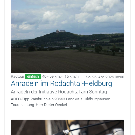
Radtour
40 - 59 km
,
< 15 km/h
einfach
So. 26. Apr. 2026 08:00
Anradeln im Rodachtal-Heldburg
Anradeln der Initiative Rodachtal am Sonntag
ADFC-Tipp
Rainbrünnlein 98663 Landkreis Hildburghausen
Tourenleitung:
Herr Dieter Oeckel