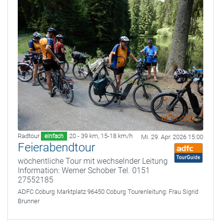
Radtour
20 - 39 km
,
15-18 km/h
einfach
Mi. 29. Apr. 2026 15:00
Feierabendtour
wöchentliche Tour mit wechselnder Leitung
Information: Werner Schober Tel. 0151
27552185
ADFC Coburg
Marktplatz 96450 Coburg
Tourenleitung:
Frau Sigrid
Brunner