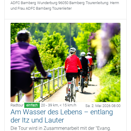
ADFC Bamberg
Wunderburg 96050 Bamberg
Tourenleitung:
Herrn
und Frau ADFC Bamberg Tourenleiter
Radtour
20 - 39 km
,
< 15 km/h
einfach
Sa. 2. Mai 2026 08:00
Am Wasser des Lebens – entlang
der Itz und Lauter
Die Tour wird in Zusammenarbeit mit der "Evang.