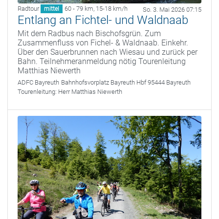
Radtour
60 - 79 km
,
15-18 km/h
mittel
So. 3. Mai 2026 07:15
Entlang an Fichtel- und Waldnaab
Mit dem Radbus nach Bischofsgrün. Zum
Zusammenfluss von Fichel- & Waldnaab. Einkehr.
Über den Sauerbrunnen nach Wiesau und zurück per
Bahn. Teilnehmeranmeldung nötig Tourenleitung
Matthias Niewerth
ADFC Bayreuth
Bahnhofsvorplatz Bayreuth Hbf 95444 Bayreuth
Tourenleitung:
Herr Matthias Niewerth