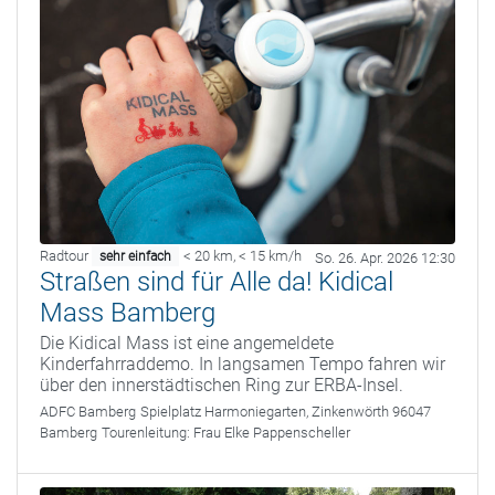
Radtour
< 20 km
,
< 15 km/h
sehr einfach
So. 26. Apr. 2026 12:30
Straßen sind für Alle da! Kidical
Mass Bamberg
Die Kidical Mass ist eine angemeldete
Kinderfahrraddemo. In langsamen Tempo fahren wir
über den innerstädtischen Ring zur ERBA-Insel.
ADFC Bamberg
Spielplatz Harmoniegarten, Zinkenwörth 96047
Bamberg
Tourenleitung:
Frau Elke Pappenscheller