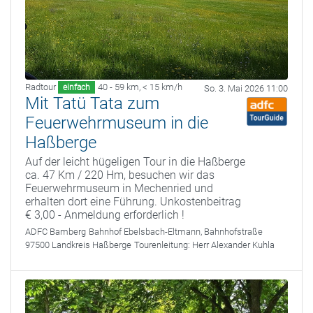
Radtour
40 - 59 km
,
< 15 km/h
einfach
So. 3. Mai 2026 11:00
Mit Tatü Tata zum
Feuerwehrmuseum in die
Haßberge
Auf der leicht hügeligen Tour in die Haßberge
ca. 47 Km / 220 Hm, besuchen wir das
Feuerwehrmuseum in Mechenried und
erhalten dort eine Führung. Unkostenbeitrag
€ 3,00 - Anmeldung erforderlich !
ADFC Bamberg
Bahnhof Ebelsbach-Eltmann, Bahnhofstraße
97500 Landkreis Haßberge
Tourenleitung:
Herr Alexander Kuhla