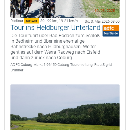
Radtour
80 - 99 km
,
19-21 km/h
schwer
So. 3. Mai 2026 08:00
Tour ins Heldburger Unterland
Die Tour führt über Bad Rodach zum Schloß
in Bedheim und über eine ehemalige
Bahnstrecke nach Hildburghausen. Weiter
geht es auf dem Werra Radweg nach Eisfeld
und dann zurück nach Coburg.
ADFC Coburg
Markt 1 96450 Coburg
Tourenleitung:
Frau Sigrid
Brunner