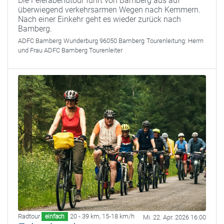
Die Feierabendtour führt von Bamberg aus auf
überwiegend verkehrsarmen Wegen nach Kemmern.
Nach einer Einkehr geht es wieder zurück nach
Bamberg.
ADFC Bamberg
Wunderburg 96050 Bamberg
Tourenleitung:
Herrn
und Frau ADFC Bamberg Tourenleiter
Radtour
20 - 39 km
,
15-18 km/h
einfach
Mi. 22. Apr. 2026 16:00