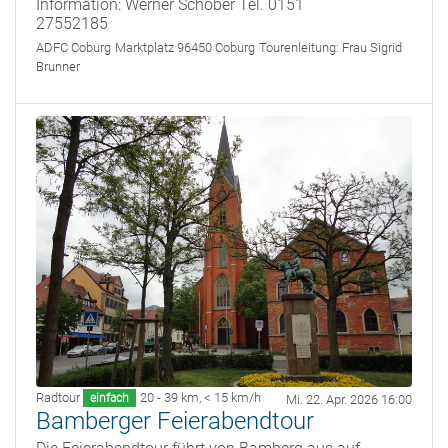
Information: Werner Schober Tel. 0151
27552185
ADFC Coburg
Marktplatz 96450 Coburg
Tourenleitung:
Frau Sigrid
Brunner
Radtour
20 - 39 km
,
< 15 km/h
einfach
Mi. 22. Apr. 2026 16:00
Bamberger Feierabendtour