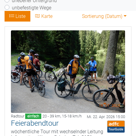
unebener Untergrund
unbefestigte Wege
Liste
Karte
Sortierung (
Datum
)
Radtour
20 - 39 km
,
15-18 km/h
einfach
Mi. 22. Apr. 2026 15:00
Feierabendtour
wöchentliche Tour mit wechselnder Leitung