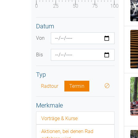
0
25
50
75
100
Datum
Von
Bis
Typ
Radtour
Termin
Merkmale
Vorträge & Kurse
Aktionen, bei denen Rad