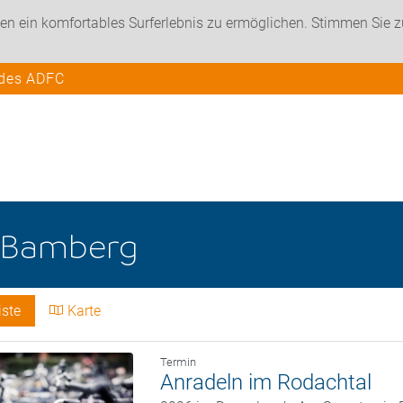
en ein komfortables Surferlebnis zu ermöglichen. Stimmen Sie 
 des ADFC
Bamberg
iste
Karte
Termin
Anradeln im Rodachtal