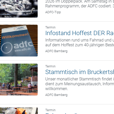
2026 im Doppelpack. Am Samstag in B
Rahmenprogramm, der ADFC codiert. 3
ADFC-Tipp
Termin
Infostand Hoffest DER Ra
Informationen rund ums Fahrrad und u
auf dem Hoffest zum 40-jährigen Bes
ADFC Bamberg
Termin
Stammtisch im Bruckerts
Unser monatlicher Stammtisch findet i
dient zum Meinungsaustausch, Informa
willkommen.
ADFC Bamberg
Termin