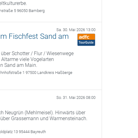
ltkulturerbe.
rthstraße 5 96050 Bamberg
Sa. 30. Mai 2026 13:00
zum Fischfest Sand am
 über Schotter / Flur / Wiesenwege
 Altarme viele Vogelarten
 in Sand am Main.
ahnhofstraße 1 97500 Landkreis Haßberge
So. 31. Mai 2026 08:00
ach Neugrün (Mehlmeisel). Hinwärts über
 über Grassemann und Warmensteinach.
oldplatz 13 95444 Bayreuth