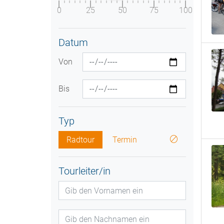
0
25
50
75
100
Datum
Von
Bis
Typ
Radtour
Termin
Tourleiter/in