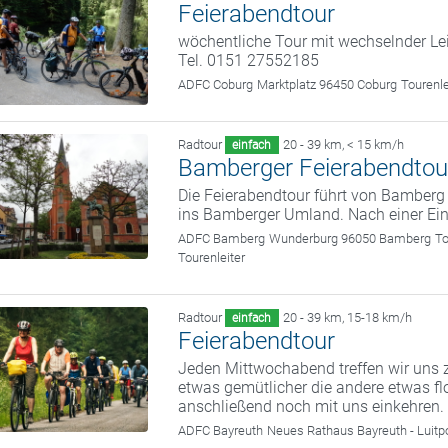
Feierabendtour
wöchentliche Tour mit wechselnder Le
Tel. 0151 27552185
ADFC Coburg
Marktplatz 96450 Coburg
Tourenl
Radtour
20 - 39 km
,
< 15 km/h
einfach
Bamberger Feierabendtou
Die Feierabendtour führt von Bamber
ins Bamberger Umland. Nach einer Ein
ADFC Bamberg
Wunderburg 96050 Bamberg
To
Tourenleiter
Radtour
20 - 39 km
,
15-18 km/h
einfach
Feierabendtour
Jeden Mittwochabend treffen wir uns z
etwas gemütlicher die andere etwas fl
anschließend noch mit uns einkehren.
ADFC Bayreuth
Neues Rathaus Bayreuth - Luitp