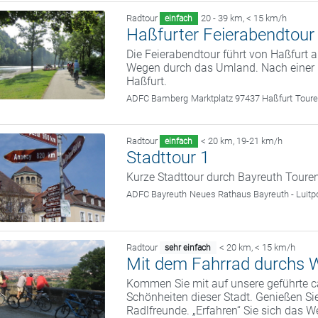
Radtour
20 - 39 km
,
< 15 km/h
einfach
Haßfurter Feierabendtour
Die Feierabendtour führt von Haßfurt
Wegen durch das Umland. Nach einer E
Haßfurt.
ADFC Bamberg
Marktplatz 97437 Haßfurt
Toure
Radtour
< 20 km
,
19-21 km/h
einfach
Stadttour 1
Kurze Stadttour durch Bayreuth Toure
ADFC Bayreuth
Neues Rathaus Bayreuth - Luitp
Radtour
< 20 km
,
< 15 km/h
sehr einfach
Mit dem Fahrrad durchs W
Kommen Sie mit auf unsere geführte c
Schönheiten dieser Stadt. Genießen Sie
Radlfreunde. „Erfahren“ Sie sich das We