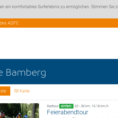
en ein komfortables Surferlebnis zu ermöglichen. Stimmen Sie 
 des ADFC
he
Bamberg
iste
Karte
Radtour
20 - 39 km
,
15-18 km/h
einfach
Feierabendtour