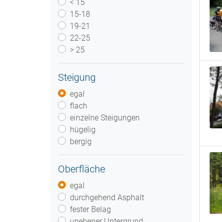
< 15
15-18
19-21
22-25
> 25
Steigung
egal
flach
einzelne Steigungen
hügelig
bergig
Oberfläche
egal
durchgehend Asphalt
fester Belag
unebener Untergrund