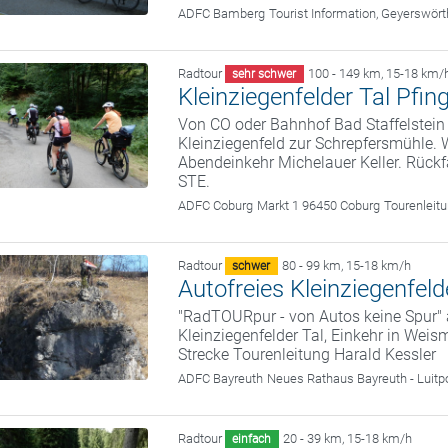
ADFC Bamberg
Tourist Information, Geyerswö
Radtour
100 - 149 km
,
15-18 km/
sehr schwer
Kleinziegenfelder Tal Pfin
Von CO oder Bahnhof Bad Staffelstein 
Kleinziegenfeld zur Schrepfersmühle. 
Abendeinkehr Michelauer Keller. Rückf
STE.
ADFC Coburg
Markt 1 96450 Coburg
Tourenleit
Radtour
80 - 99 km
,
15-18 km/h
schwer
Autofreies Kleinziegenfeld
"RadTOURpur - von Autos keine Spur"
Kleinziegenfelder Tal, Einkehr in Wei
Strecke Tourenleitung Harald Kessler
ADFC Bayreuth
Neues Rathaus Bayreuth - Luitp
Radtour
20 - 39 km
,
15-18 km/h
einfach