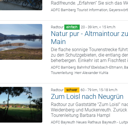
Radlfreunde. „Erfahren“ Sie sich das We
ADFC Bamberg
Tourist Information, Geyerswö
Radtour
20 - 39 km
,
< 15 km/h
einfach
Natur pur - Altmaintour 
Main
Die flache sonnige Tourenstrecke führt
zu den Schutzgebieten, die entlang der
beherbergen. Einkehr ist am Fischfest
ADFC Bamberg
Bahnhof Ebelsbach-Eltmann, B
Tourenleitung:
Herr Alexander Kuhla
Radtour
60 - 79 km
,
15-18 km/h
schwer
Zum Loisl nach Neugrün
Radtour zur Gaststätte "Zum Loisl" n
Weidenberg und Muckenreuth. Zurück
Tourenleitung Barbara Hampl
ADFC Bayreuth
Neues Rathaus Bayreuth - Luitp