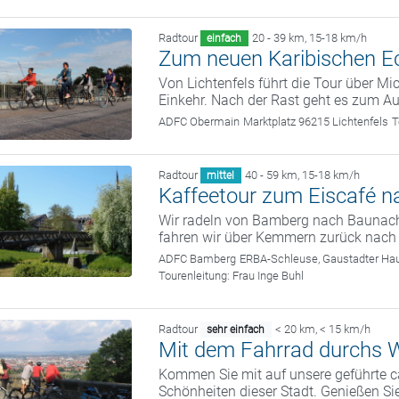
Radtour
20 - 39 km
,
15-18 km/h
einfach
Zum neuen Karibischen E
Von Lichtenfels führt die Tour über M
Einkehr. Nach der Rast geht es zum A
ADFC Obermain
Marktplatz 96215 Lichtenfels
T
Radtour
40 - 59 km
,
15-18 km/h
mittel
Kaffeetour zum Eiscafé 
Wir radeln von Bamberg nach Baunach
fahren wir über Kemmern zurück nach
ADFC Bamberg
ERBA-Schleuse, Gaustadter Hau
Tourenleitung:
Frau Inge Buhl
Radtour
< 20 km
,
< 15 km/h
sehr einfach
Mit dem Fahrrad durchs W
Kommen Sie mit auf unsere geführte c
Schönheiten dieser Stadt. Genießen Sie