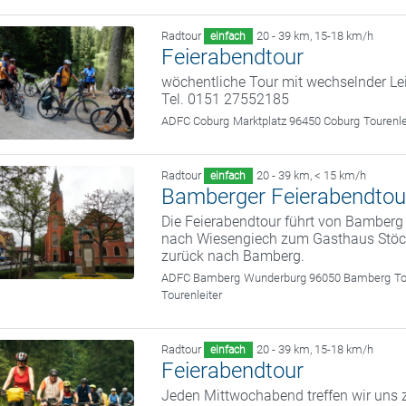
Radtour
20 - 39 km
,
15-18 km/h
einfach
Feierabendtour
wöchentliche Tour mit wechselnder Le
Tel. 0151 27552185
ADFC Coburg
Marktplatz 96450 Coburg
Tourenl
Radtour
20 - 39 km
,
< 15 km/h
einfach
Bamberger Feierabendtou
Die Feierabendtour führt von Bamber
nach Wiesengiech zum Gasthaus Stöckl
zurück nach Bamberg.
ADFC Bamberg
Wunderburg 96050 Bamberg
To
Tourenleiter
Radtour
20 - 39 km
,
15-18 km/h
einfach
Feierabendtour
Jeden Mittwochabend treffen wir uns z