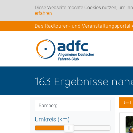
Diese Webseite möchte Cookies nutzen, um Ihn
erfahren
Das Radtouren- und Veranstaltungsportal
163
Ergebnisse na
L
Umkreis (km)