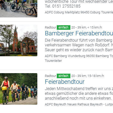
wöchentliche Tour mit wechselnder Le
Tel. 0151 27552185
ADFC Coburg
Marktplatz 96450 Coburg
Tourenl
Radtour
20 - 39 km
,
< 15 km/h
einfach
Bamberger Feierabendtou
Die Feierabendtour führt von Bamberg
verkehrsarmen Wegen nach Roßdorf. N
Sauer geht es wieder zurück nach Bam
ADFC Bamberg
Wunderburg 96050 Bamberg
To
Tourenleiter
Radtour
20 - 39 km
,
15-18 km/h
einfach
Feierabendtour
Jeden Mittwochabend treffen wir uns z
etwas gemütlicher die andere etwas fl
anschließend noch mit uns einkehren.
ADFC Bayreuth
Neues Rathaus Bayreuth - Luitp