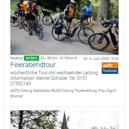
Radtour
20 - 39 km
,
15-18 km/h
einfach
Mi. 3. Juni 2026 15:00
Feierabendtour
wöchentliche Tour mit wechselnder Leitung
Information: Werner Schober Tel. 0151
27552185
ADFC Coburg
Marktplatz 96450 Coburg
Tourenleitung:
Frau Sigrid
Brunner