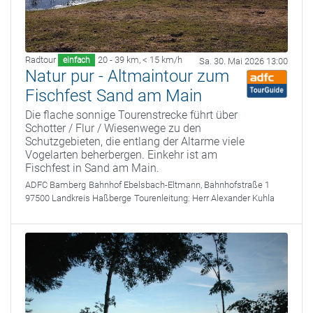
Radtour
20 - 39 km
,
< 15 km/h
einfach
Sa. 30. Mai 2026 13:00
Natur pur - Altmaintour zum
Fischfest Sand am Main
Die flache sonnige Tourenstrecke führt über
Schotter / Flur / Wiesenwege zu den
Schutzgebieten, die entlang der Altarme viele
Vogelarten beherbergen. Einkehr ist am
Fischfest in Sand am Main.
ADFC Bamberg
Bahnhof Ebelsbach-Eltmann, Bahnhofstraße 1
97500 Landkreis Haßberge
Tourenleitung:
Herr Alexander Kuhla