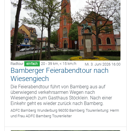
Radtour
20 - 39 km
,
< 15 km/h
einfach
Mi. 3. Juni 2026 16:00
Bamberger Feierabendtour nach
Wiesengiech
Die Feierabendtour führt von Bamberg aus auf
überwiegend verkehrsarmen Wegen nach
Wiesengiech zum Gasthaus Stöcklein. Nach einer
Einkehr geht es wieder zurück nach Bamberg.
ADFC Bamberg
Wunderburg 96050 Bamberg
Tourenleitung:
Herrn
und Frau ADFC Bamberg Tourenleiter