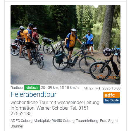
Radtour
20 - 39 km
,
15-18 km/h
einfach
Mi. 27. Mai 2026 15:00
Feierabendtour
wöchentliche Tour mit wechselnder Leitung
Information: Werner Schober Tel. 0151
27552185
ADFC Coburg
Marktplatz 96450 Coburg
Tourenleitung:
Frau Sigrid
Brunner