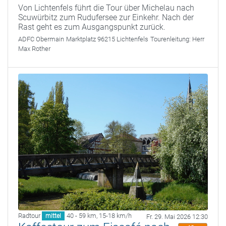
Von Lichtenfels führt die Tour über Michelau nach
Scuwürbitz zum Rudufersee zur Einkehr. Nach der
Rast geht es zum Ausgangspunkt zurück.
ADFC Obermain
Marktplatz 96215 Lichtenfels
Tourenleitung:
Herr
Max Rother
Radtour
40 - 59 km
,
15-18 km/h
mittel
Fr. 29. Mai 2026 12:30