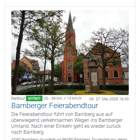
Radtour
20 - 39 km
,
< 15 km/h
einfach
Mi. 27. Mai 2026 16:00
Bamberger Feierabendtour
Die Feierabendtour führt von Bamberg aus auf
überwiegend verkehrsarmen Wegen ins Bamberger
Umland. Nach einer Einkehr geht es wieder zurück
nach Bamberg.
ADFC Bamberg
Wunderburg 96050 Bamberg
Tourenleitung:
Herrn