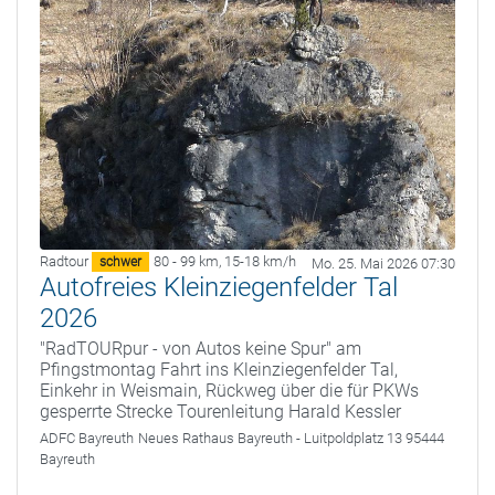
Radtour
80 - 99 km
,
15-18 km/h
schwer
Mo. 25. Mai 2026 07:30
Autofreies Kleinziegenfelder Tal
2026
"RadTOURpur - von Autos keine Spur" am
Pfingstmontag Fahrt ins Kleinziegenfelder Tal,
Einkehr in Weismain, Rückweg über die für PKWs
gesperrte Strecke Tourenleitung Harald Kessler
ADFC Bayreuth
Neues Rathaus Bayreuth - Luitpoldplatz 13 95444
Bayreuth