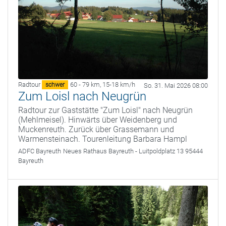
Radtour
60 - 79 km
,
15-18 km/h
schwer
So. 31. Mai 2026 08:00
Zum Loisl nach Neugrün
Radtour zur Gaststätte "Zum Loisl" nach Neugrün
(Mehlmeisel). Hinwärts über Weidenberg und
Muckenreuth. Zurück über Grassemann und
Warmensteinach. Tourenleitung Barbara Hampl
ADFC Bayreuth
Neues Rathaus Bayreuth - Luitpoldplatz 13 95444
Bayreuth