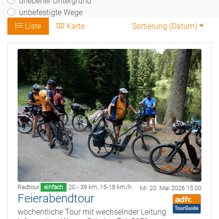
unebener Untergrund
unbefestigte Wege
Liste
Karte
Sortierung (
Datum
)
Radtour
20 - 39 km
,
15-18 km/h
einfach
Mi. 20. Mai 2026 15:00
Feierabendtour
wöchentliche Tour mit wechselnder Leitung