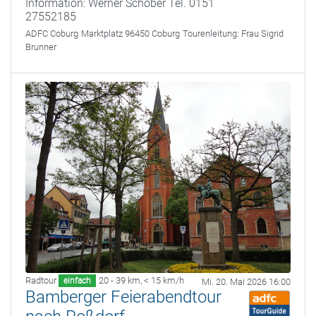
Information: Werner Schober Tel. 0151
27552185
ADFC Coburg
Marktplatz 96450 Coburg
Tourenleitung:
Frau Sigrid
Brunner
Radtour
20 - 39 km
,
< 15 km/h
einfach
Mi. 20. Mai 2026 16:00
Bamberger Feierabendtour