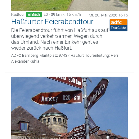
Radtour
20 - 39 km
,
< 15 km/h
einfach
Mi. 20. Mai 2026 16:15
Haßfurter Feierabendtour
Die Feierabendtour führt von Haßfurt aus auf
überwiegend verkehrsarmen Wegen durch
das Umland. Nach einer Einkehr geht es
wieder zurück nach Haßfurt.
ADFC Bamberg
Marktplatz 97437 Haßfurt
Tourenleitung:
Herr
Alexander Kuhla