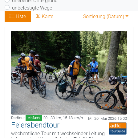
unebener Untergrund
unbefestigte Wege
Liste
Karte
Sortierung (
Datum
)
Radtour
20 - 39 km
,
15-18 km/h
einfach
Mi. 20. Mai 2026 15:00
Feierabendtour
wöchentliche Tour mit wechselnder Leitung