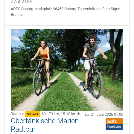
27552185
ADFC Coburg
Marktplatz 96450 Coburg
Tourenleitung:
Frau Sigrid
Brunner
Radtour
60 - 79 km
,
15-18 km/h
schwer
So. 21. Juni 2026 07:00
Oberfänkische Marien -
Radtour