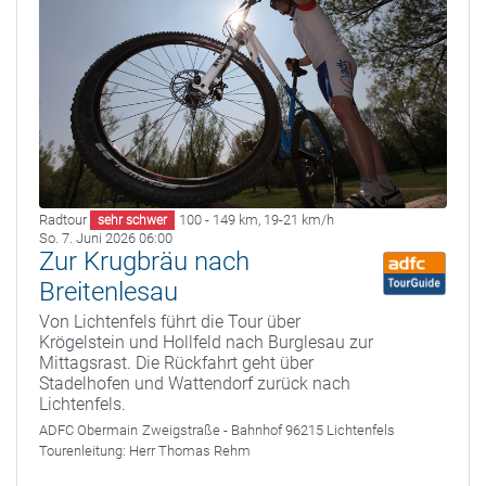
Radtour
100 - 149 km
,
19-21 km/h
sehr schwer
So. 7. Juni 2026 06:00
Zur Krugbräu nach
Breitenlesau
Von Lichtenfels führt die Tour über
Krögelstein und Hollfeld nach Burglesau zur
Mittagsrast. Die Rückfahrt geht über
Stadelhofen und Wattendorf zurück nach
Lichtenfels.
ADFC Obermain
Zweigstraße - Bahnhof 96215 Lichtenfels
Tourenleitung:
Herr Thomas Rehm