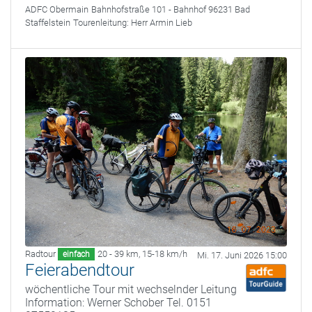
ADFC Obermain
Bahnhofstraße 101 - Bahnhof 96231 Bad
Staffelstein
Tourenleitung:
Herr Armin Lieb
Radtour
20 - 39 km
,
15-18 km/h
einfach
Mi. 17. Juni 2026 15:00
Feierabendtour
wöchentliche Tour mit wechselnder Leitung
Information: Werner Schober Tel. 0151