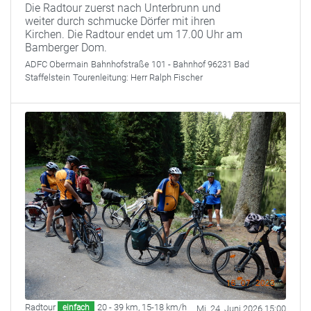
Die Radtour zuerst nach Unterbrunn und
weiter durch schmucke Dörfer mit ihren
Kirchen. Die Radtour endet um 17.00 Uhr am
Bamberger Dom.
ADFC Obermain
Bahnhofstraße 101 - Bahnhof 96231 Bad
Staffelstein
Tourenleitung:
Herr Ralph Fischer
Radtour
20 - 39 km
,
15-18 km/h
einfach
Mi. 24. Juni 2026 15:00