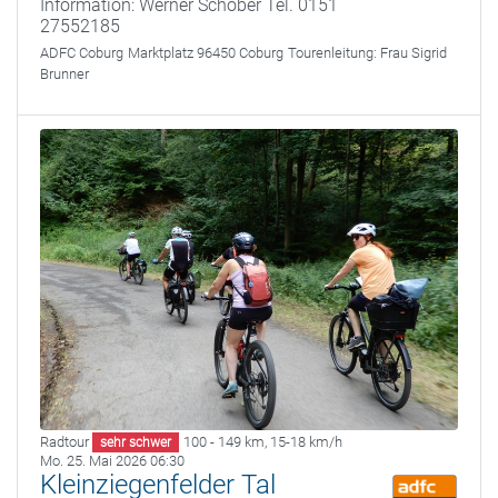
Information: Werner Schober Tel. 0151
27552185
ADFC Coburg
Marktplatz 96450 Coburg
Tourenleitung:
Frau Sigrid
Brunner
Radtour
100 - 149 km
,
15-18 km/h
sehr schwer
Mo. 25. Mai 2026 06:30
Kleinziegenfelder Tal