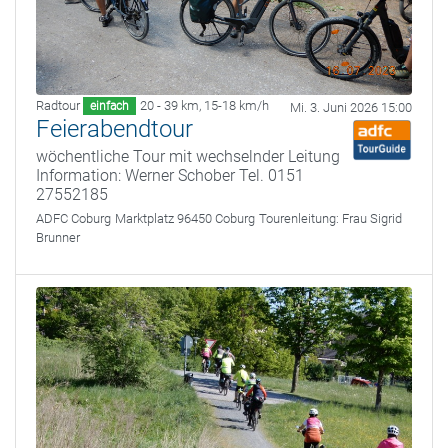
Radtour
20 - 39 km
,
15-18 km/h
einfach
Mi. 3. Juni 2026 15:00
Feierabendtour
wöchentliche Tour mit wechselnder Leitung
Information: Werner Schober Tel. 0151
27552185
ADFC Coburg
Marktplatz 96450 Coburg
Tourenleitung:
Frau Sigrid
Brunner