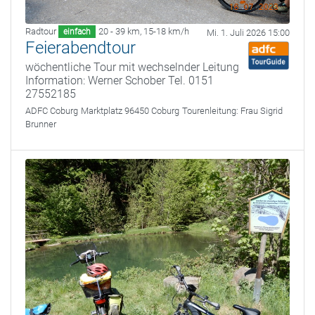
Radtour
20 - 39 km
,
15-18 km/h
einfach
Mi. 1. Juli 2026 15:00
Feierabendtour
wöchentliche Tour mit wechselnder Leitung
Information: Werner Schober Tel. 0151
27552185
ADFC Coburg
Marktplatz 96450 Coburg
Tourenleitung:
Frau Sigrid
Brunner