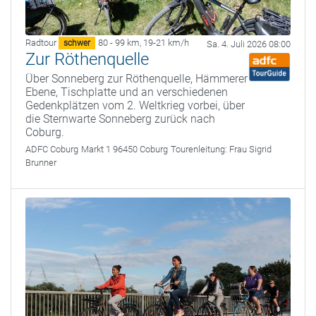
Radtour
80 - 99 km
,
19-21 km/h
schwer
Sa. 4. Juli 2026 08:00
Zur Röthenquelle
Über Sonneberg zur Röthenquelle, Hämmerer
Ebene, Tischplatte und an verschiedenen
Gedenkplätzen vom 2. Weltkrieg vorbei, über
die Sternwarte Sonneberg zurück nach
Coburg.
ADFC Coburg
Markt 1 96450 Coburg
Tourenleitung:
Frau Sigrid
Brunner