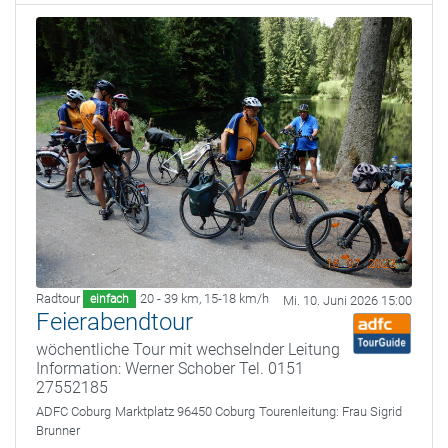
Radtour
20 - 39 km
,
15-18 km/h
einfach
Mi. 10. Juni 2026 15:00
Feierabendtour
wöchentliche Tour mit wechselnder Leitung
Information: Werner Schober Tel. 0151
27552185
ADFC Coburg
Marktplatz 96450 Coburg
Tourenleitung:
Frau Sigrid
Brunner