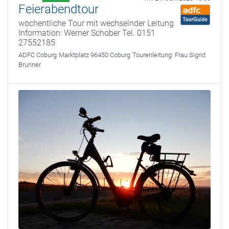
Feierabendtour
wöchentliche Tour mit wechselnder Leitung
Information: Werner Schober Tel. 0151
27552185
ADFC Coburg
Marktplatz 96450 Coburg
Tourenleitung:
Frau Sigrid
Brunner