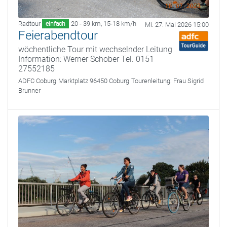
Radtour
20 - 39 km
,
15-18 km/h
einfach
Mi. 27. Mai 2026 15:00
Feierabendtour
wöchentliche Tour mit wechselnder Leitung
Information: Werner Schober Tel. 0151
27552185
ADFC Coburg
Marktplatz 96450 Coburg
Tourenleitung:
Frau Sigrid
Brunner