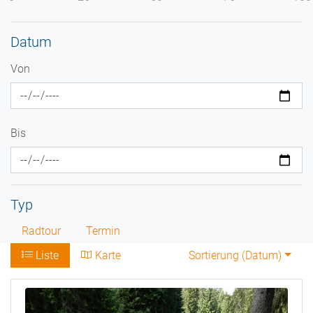
Datum
Von
Bis
Typ
Radtour
Termin
Liste
Karte
Sortierung (
Datum
)