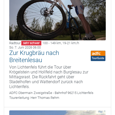
Radtour
100 - 149 km
,
19-21 km/h
sehr schwer
So. 7. Juni 2026 06:00
Zur Krugbräu nach
Breitenlesau
Von Lichtenfels führt die Tour über
Krögelstein und Hollfeld nach Burglesau zur
Mittagsrast. Die Rückfahrt geht über
Stadelhofen und Wattendorf zurück nach
Lichtenfels.
ADFC Obermain
Zweigstraße - Bahnhof 96215 Lichtenfels
Tourenleitung:
Herr Thomas Rehm