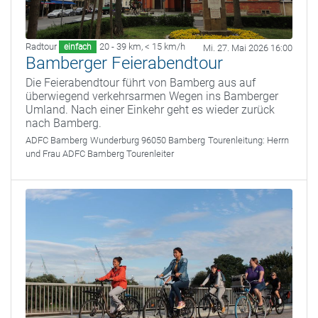
Radtour
20 - 39 km
,
< 15 km/h
einfach
Mi. 27. Mai 2026 16:00
Bamberger Feierabendtour
Die Feierabendtour führt von Bamberg aus auf
überwiegend verkehrsarmen Wegen ins Bamberger
Umland. Nach einer Einkehr geht es wieder zurück
nach Bamberg.
ADFC Bamberg
Wunderburg 96050 Bamberg
Tourenleitung:
Herrn
und Frau ADFC Bamberg Tourenleiter