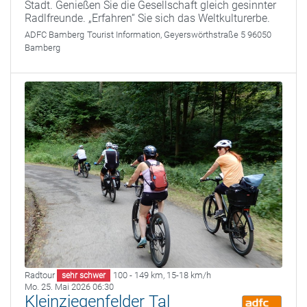
Stadt. Genießen Sie die Gesellschaft gleich gesinnter
Radlfreunde. „Erfahren“ Sie sich das Weltkulturerbe.
ADFC Bamberg
Tourist Information, Geyerswörthstraße 5 96050
Bamberg
Radtour
100 - 149 km
,
15-18 km/h
sehr schwer
Mo. 25. Mai 2026 06:30
Kleinziegenfelder Tal