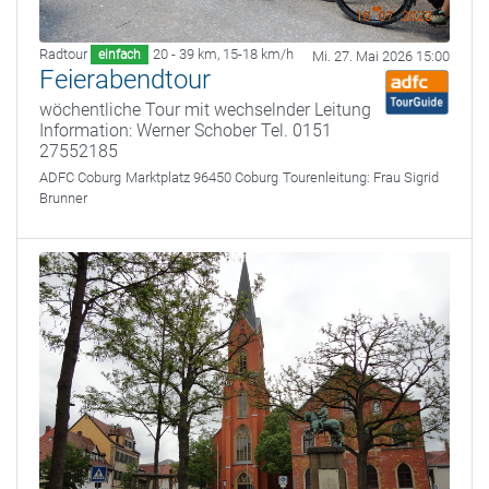
Radtour
20 - 39 km
,
15-18 km/h
einfach
Mi. 27. Mai 2026 15:00
Feierabendtour
wöchentliche Tour mit wechselnder Leitung
Information: Werner Schober Tel. 0151
27552185
ADFC Coburg
Marktplatz 96450 Coburg
Tourenleitung:
Frau Sigrid
Brunner