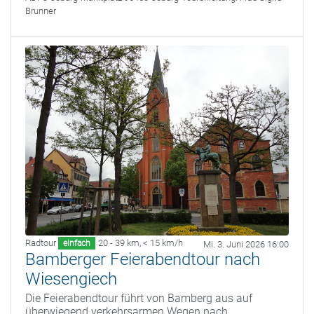
Brunner
Radtour
20 - 39 km
,
< 15 km/h
einfach
Mi. 3. Juni 2026 16:00
Bamberger Feierabendtour nach
Wiesengiech
Die Feierabendtour führt von Bamberg aus auf
überwiegend verkehrsarmen Wegen nach