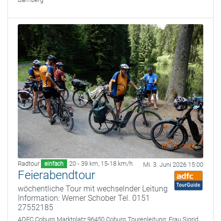
Radtour
20 - 39 km
,
15-18 km/h
einfach
Mi. 3. Juni 2026 15:00
Feierabendtour
wöchentliche Tour mit wechselnder Leitung
Information: Werner Schober Tel. 0151
27552185
ADFC Coburg
Marktplatz 96450 Coburg
Tourenleitung:
Frau Sigrid