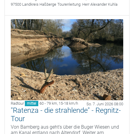
97500 Landkreis Haßberge
Tourenleitung:
Herr Alexander Kuhla
Radtour
60 - 79 km
,
15-18 km/h
mittel
So. 7. Juni 2026 08:00
"Ratenza - die strahlende" - Regnitz-
Tour
Von Bamberg aus geht's über die Buger Wiesen und
am Kanal entlang nach Altendorf. Weiter am