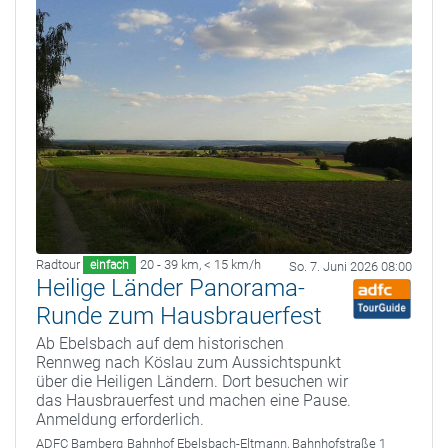
Radtour
20 - 39 km
,
< 15 km/h
einfach
So. 7. Juni 2026 08:00
Heilige Länder Panorama-
Runde zum Hausbrauerfest
Ab Ebelsbach auf dem historischen
Rennweg nach Köslau zum Aussichtspunkt
über die Heiligen Ländern. Dort besuchen wir
das Hausbrauerfest und machen eine Pause.
Anmeldung erforderlich.
ADFC Bamberg
Bahnhof Ebelsbach-Eltmann, Bahnhofstraße 1