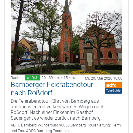
Radtour
20 - 39 km
,
< 15 km/h
einfach
Mi. 20. Mai 2026 16:00
Bamberger Feierabendtour
nach Roßdorf
Die Feierabendtour führt von Bamberg aus
auf überwiegend verkehrsarmen Wegen nach
Roßdorf. Nach einer Einkehr im Gasthof
Sauer geht es wieder zurück nach Bamberg.
ADFC Bamberg
Wunderburg 96050 Bamberg
Tourenleitung:
Herrn
und Frau ADFC Bamberg Tourenleiter