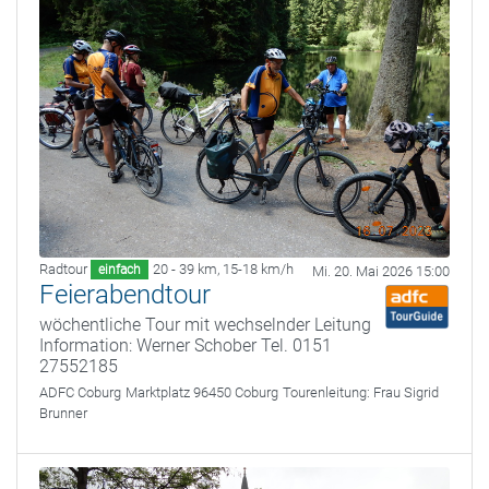
Radtour
20 - 39 km
,
15-18 km/h
einfach
Mi. 20. Mai 2026 15:00
Feierabendtour
wöchentliche Tour mit wechselnder Leitung
Information: Werner Schober Tel. 0151
27552185
ADFC Coburg
Marktplatz 96450 Coburg
Tourenleitung:
Frau Sigrid
Brunner