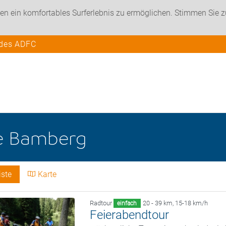
en ein komfortables Surferlebnis zu ermöglichen. Stimmen Sie 
 des ADFC
e
Bamberg
iste
Karte
Radtour
20 - 39 km
,
15-18 km/h
einfach
Feierabendtour