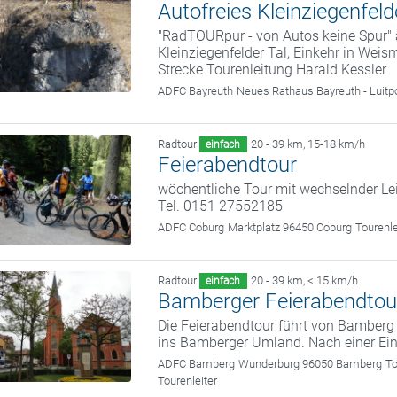
Autofreies Kleinziegenfeld
"RadTOURpur - von Autos keine Spur"
Kleinziegenfelder Tal, Einkehr in Wei
Strecke Tourenleitung Harald Kessler
ADFC Bayreuth
Neues Rathaus Bayreuth - Luitp
Radtour
20 - 39 km
,
15-18 km/h
einfach
Feierabendtour
wöchentliche Tour mit wechselnder Le
Tel. 0151 27552185
ADFC Coburg
Marktplatz 96450 Coburg
Tourenl
Radtour
20 - 39 km
,
< 15 km/h
einfach
Bamberger Feierabendtou
Die Feierabendtour führt von Bamber
ins Bamberger Umland. Nach einer Ein
ADFC Bamberg
Wunderburg 96050 Bamberg
To
Tourenleiter