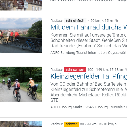
Radtour
< 20 km
,
< 15 km/h
sehr einfach
Mit dem Fahrrad durchs W
Kommen Sie mit auf unsere geführte c
Schönheiten dieser Stadt. Genießen Sie
Radlfreunde. „Erfahren“ Sie sich das We
ADFC Bamberg
Tourist Information, Geyerswö
Radtour
100 - 149 km
,
15-18 km/
sehr schwer
Kleinziegenfelder Tal Pfin
Von CO oder Bahnhof Bad Staffelstein 
Kleinziegenfeld zur Schrepfersmühle. 
Abendeinkehr Michelauer Keller. Rückf
STE.
ADFC Coburg
Markt 1 96450 Coburg
Tourenleit
Radtour
80 - 99 km
,
15-18 km/h
schwer