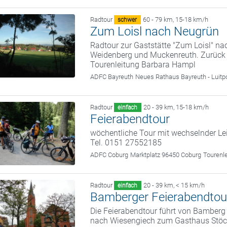
Radtour
60 - 79 km
,
15-18 km/h
schwer
Zum Loisl nach Neugrün
Radtour zur Gaststätte "Zum Loisl" n
Weidenberg und Muckenreuth. Zurück
Tourenleitung Barbara Hampl
ADFC Bayreuth
Neues Rathaus Bayreuth - Luitp
Radtour
20 - 39 km
,
15-18 km/h
einfach
Feierabendtour
wöchentliche Tour mit wechselnder Le
Tel. 0151 27552185
ADFC Coburg
Marktplatz 96450 Coburg
Tourenl
Radtour
20 - 39 km
,
< 15 km/h
einfach
Bamberger Feierabendtou
Die Feierabendtour führt von Bamber
nach Wiesengiech zum Gasthaus Stöckl