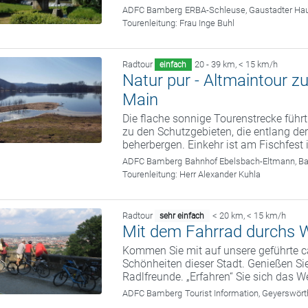
ADFC Bamberg
ERBA-Schleuse, Gaustadter Hau
Tourenleitung:
Frau Inge Buhl
Radtour
20 - 39 km
,
< 15 km/h
einfach
Natur pur - Altmaintour 
Main
Die flache sonnige Tourenstrecke führt
zu den Schutzgebieten, die entlang der
beherbergen. Einkehr ist am Fischfest
ADFC Bamberg
Bahnhof Ebelsbach-Eltmann, B
Tourenleitung:
Herr Alexander Kuhla
Radtour
< 20 km
,
< 15 km/h
sehr einfach
Mit dem Fahrrad durchs W
Kommen Sie mit auf unsere geführte c
Schönheiten dieser Stadt. Genießen Sie
Radlfreunde. „Erfahren“ Sie sich das We
ADFC Bamberg
Tourist Information, Geyerswö