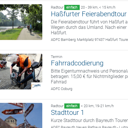
Radtour
20 - 39 km
,
< 15 km/h
einfach
Haßfurter Feierabendtour
Die Feierabendtour führt von Haßfurt
Wegen durch das Umland. Nach einer E
Haßfurt.
ADFC Bamberg
Marktplatz 97437 Haßfurt
Toure
Termin
Fahrradcodierung
Bitte Eigentumnachweis und Personal
betragen: 15,00 € für Nichtmitglieder 
Fahrrad
ADFC Coburg
Radtour
< 20 km
,
19-21 km/h
einfach
Stadttour 1
Kurze Stadttour durch Bayreuth Toure
ADFC Bayreuth
Neues Rathaus Bayreuth - Luitp