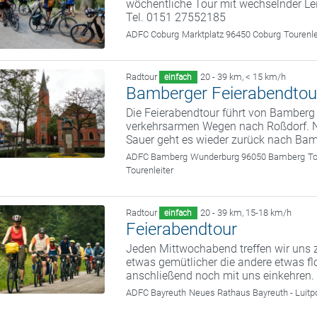
wöchentliche Tour mit wechselnder Le
Tel. 0151 27552185
ADFC Coburg
Marktplatz 96450 Coburg
Tourenl
Radtour
20 - 39 km
,
< 15 km/h
einfach
Bamberger Feierabendtou
Die Feierabendtour führt von Bamberg
verkehrsarmen Wegen nach Roßdorf. N
Sauer geht es wieder zurück nach Bam
ADFC Bamberg
Wunderburg 96050 Bamberg
To
Tourenleiter
Radtour
20 - 39 km
,
15-18 km/h
einfach
Feierabendtour
Jeden Mittwochabend treffen wir uns z
etwas gemütlicher die andere etwas fl
anschließend noch mit uns einkehren.
ADFC Bayreuth
Neues Rathaus Bayreuth - Luitp