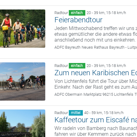
Radtour
20 - 39 km
,
15-18 km/h
einfach
Feierabendtour
Jeden Mittwochabend treffen wir uns z
etwas gemütlicher die andere etwas fl
anschließend noch mit uns einkehren.
ADFC Bayreuth
Neues Rathaus Bayreuth - Luitp
Radtour
20 - 39 km
,
15-18 km/h
einfach
Zum neuen Karibischen E
Von Lichtenfels führt die Tour über M
Einkehr. Nach der Rast geht es zum A
ADFC Obermain
Marktplatz 96215 Lichtenfels
T
Radtour
40 - 59 km
,
15-18 km/h
mittel
Kaffeetour zum Eiscafé 
Wir radeln von Bamberg nach Baunach
fahren wir über Kemmern zurück nach