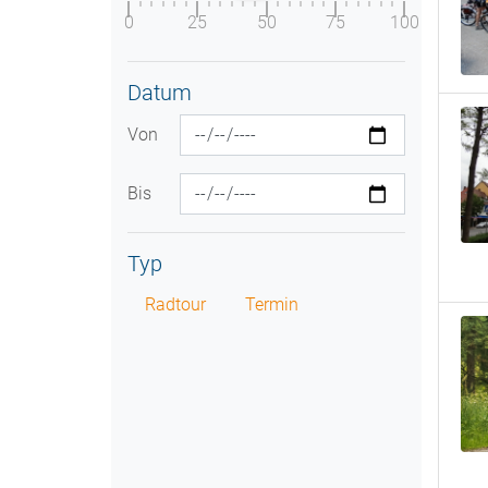
0
25
50
75
100
Datum
Von
Bis
Typ
Radtour
Termin