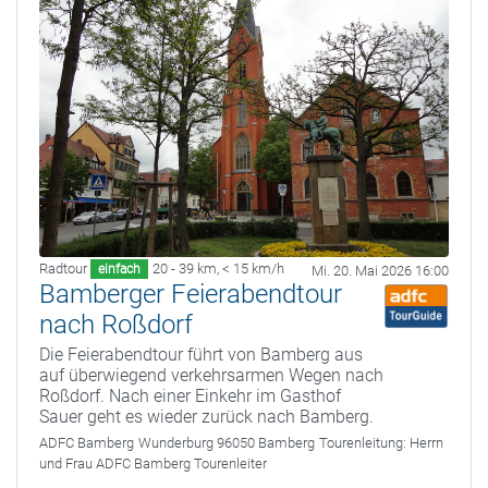
Radtour
20 - 39 km
,
< 15 km/h
einfach
Mi. 20. Mai 2026 16:00
Bamberger Feierabendtour
nach Roßdorf
Die Feierabendtour führt von Bamberg aus
auf überwiegend verkehrsarmen Wegen nach
Roßdorf. Nach einer Einkehr im Gasthof
Sauer geht es wieder zurück nach Bamberg.
ADFC Bamberg
Wunderburg 96050 Bamberg
Tourenleitung:
Herrn
und Frau ADFC Bamberg Tourenleiter