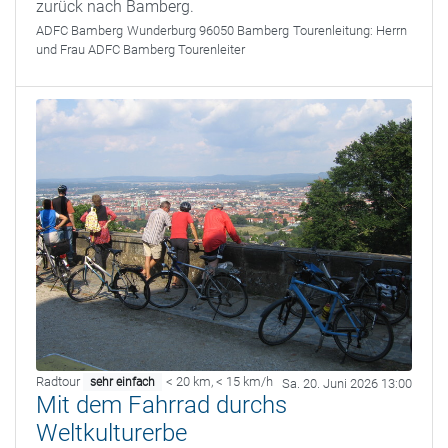
zurück nach Bamberg.
ADFC Bamberg
Wunderburg 96050 Bamberg
Tourenleitung:
Herrn
und Frau ADFC Bamberg Tourenleiter
Radtour
< 20 km
,
< 15 km/h
sehr einfach
Sa. 20. Juni 2026 13:00
Mit dem Fahrrad durchs
Weltkulturerbe