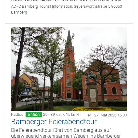
ADFC Bamberg
Tourist Information, Geyerswörthstraße 5 96050
Bamberg
Radtour
20 - 39 km
,
< 15 km/h
einfach
Mi. 27. Mai 2026 16:00
Bamberger Feierabendtour
Die Feierabendtour führt von Bamberg aus auf
überwiegend verkehrsarmen Wegen ins Bamberger