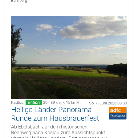
Bamberg
Radtour
20 - 39 km
,
< 15 km/h
einfach
So. 7. Juni 2026 08:00
Heilige Länder Panorama-
Runde zum Hausbrauerfest
Ab Ebelsbach auf dem historischen
Rennweg nach Köslau zum Aussichtspunkt