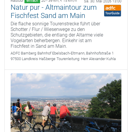
Radtour
20 - 39 km
,
< 15 km/h
einfach
Sa. 30. Mai 2026 13:00
Natur pur - Altmaintour zum
Fischfest Sand am Main
Die flache sonnige Tourenstrecke führt über
Schotter / Flur / Wiesenwege zu den
Schutzgebieten, die entlang der Altarme viele
Vogelarten beherbergen. Einkehr ist am
Fischfest in Sand am Main.
ADFC Bamberg
Bahnhof Ebelsbach-Eltmann, Bahnhofstraße 1
97500 Landkreis Haßberge
Tourenleitung:
Herr Alexander Kuhla