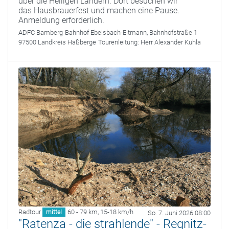
über die Heiligen Ländern. Dort besuchen wir
das Hausbrauerfest und machen eine Pause.
Anmeldung erforderlich.
ADFC Bamberg
Bahnhof Ebelsbach-Eltmann, Bahnhofstraße 1
97500 Landkreis Haßberge
Tourenleitung:
Herr Alexander Kuhla
Radtour
60 - 79 km
,
15-18 km/h
mittel
So. 7. Juni 2026 08:00
"Ratenza - die strahlende" - Regnitz-