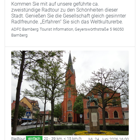
Kommen Sie mit auf unsere geführte ca.
zweistündige Radtour zu den Schönheiten dieser
Stadt. Genießen Sie die Gesellschaft gleich gesinnter
Radlfreunde. „Erfahren“ Sie sich das Weltkulturerbe.
ADFC Bamberg
Tourist Information, Geyerswörthstraße 5 96050
Bamberg
Radtour
20 - 39 km
,
< 15 km/h
einfach
Mi. 24. Juni 2026 16:00