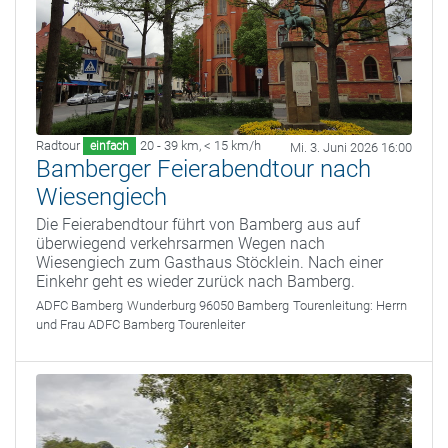
Radtour
20 - 39 km
,
< 15 km/h
einfach
Mi. 3. Juni 2026 16:00
Bamberger Feierabendtour nach
Wiesengiech
Die Feierabendtour führt von Bamberg aus auf
überwiegend verkehrsarmen Wegen nach
Wiesengiech zum Gasthaus Stöcklein. Nach einer
Einkehr geht es wieder zurück nach Bamberg.
ADFC Bamberg
Wunderburg 96050 Bamberg
Tourenleitung:
Herrn
und Frau ADFC Bamberg Tourenleiter