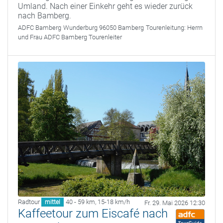
Umland. Nach einer Einkehr geht es wieder zurück
nach Bamberg.
ADFC Bamberg
Wunderburg 96050 Bamberg
Tourenleitung:
Herrn
und Frau ADFC Bamberg Tourenleiter
Radtour
40 - 59 km
,
15-18 km/h
mittel
Fr. 29. Mai 2026 12:30
Kaffeetour zum Eiscafé nach