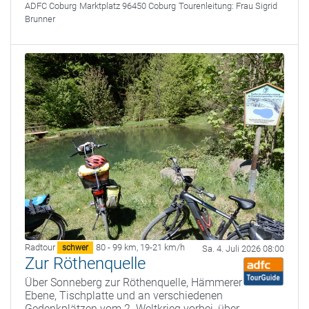
ADFC Coburg
Marktplatz 96450 Coburg
Tourenleitung:
Frau Sigrid
Brunner
Radtour
80 - 99 km
,
19-21 km/h
schwer
Sa. 4. Juli 2026 08:00
Zur Röthenquelle
Über Sonneberg zur Röthenquelle, Hämmerer
Ebene, Tischplatte und an verschiedenen
Gedenkplätzen vom 2. Weltkrieg vorbei, über