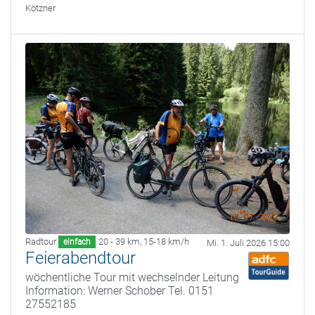
Kötzner
Radtour
20 - 39 km
,
15-18 km/h
einfach
Mi. 1. Juli 2026 15:00
Feierabendtour
wöchentliche Tour mit wechselnder Leitung
Information: Werner Schober Tel. 0151
27552185