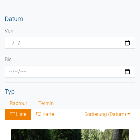
Datum
Von
Bis
Typ
Radtour
Termin
Liste
Karte
Sortierung (
Datum
)