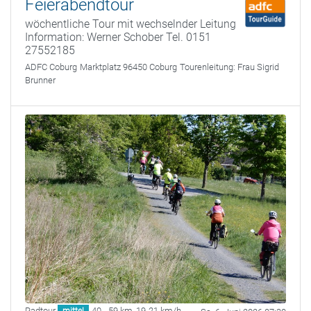
Feierabendtour
wöchentliche Tour mit wechselnder Leitung
Information: Werner Schober Tel. 0151
27552185
ADFC Coburg
Marktplatz 96450 Coburg
Tourenleitung:
Frau Sigrid
Brunner
Radtour
40 - 59 km
,
19-21 km/h
mittel