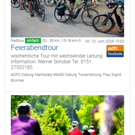
Radtour
20 - 39 km
,
15-18 km/h
einfach
Mi. 10. Juni 2026 15:00
Feierabendtour
wöchentliche Tour mit wechselnder Leitung
Information: Werner Schober Tel. 0151
27552185
ADFC Coburg
Marktplatz 96450 Coburg
Tourenleitung:
Frau Sigrid
Brunner