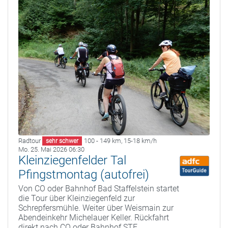
Radtour
100 - 149 km
,
15-18 km/h
sehr schwer
Mo. 25. Mai 2026 06:30
Kleinziegenfelder Tal
Pfingstmontag (autofrei)
Von CO oder Bahnhof Bad Staffelstein startet
die Tour über Kleinziegenfeld zur
Schrepfersmühle. Weiter über Weismain zur
Abendeinkehr Michelauer Keller. Rückfahrt
direkt nach CO oder Bahnhof STE.