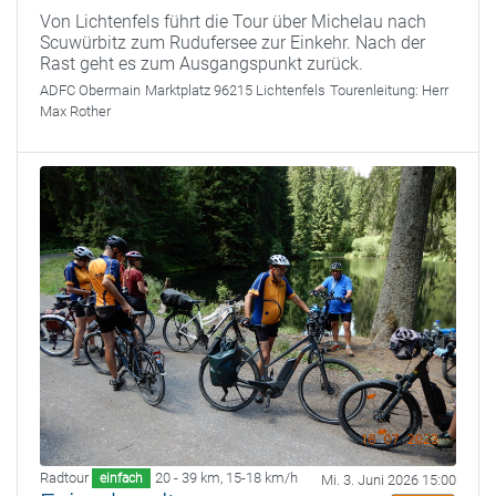
Von Lichtenfels führt die Tour über Michelau nach
Scuwürbitz zum Rudufersee zur Einkehr. Nach der
Rast geht es zum Ausgangspunkt zurück.
ADFC Obermain
Marktplatz 96215 Lichtenfels
Tourenleitung:
Herr
Max Rother
Radtour
20 - 39 km
,
15-18 km/h
einfach
Mi. 3. Juni 2026 15:00