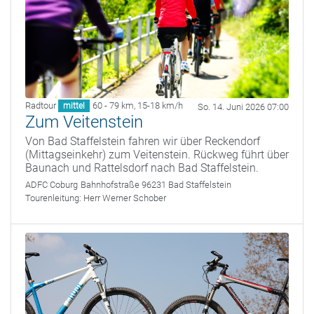
Radtour
60 - 79 km
,
15-18 km/h
mittel
So. 14. Juni 2026 07:00
Zum Veitenstein
Von Bad Staffelstein fahren wir über Reckendorf
(Mittagseinkehr) zum Veitenstein. Rückweg führt über
Baunach und Rattelsdorf nach Bad Staffelstein.
ADFC Coburg
Bahnhofstraße 96231 Bad Staffelstein
Tourenleitung:
Herr Werner Schober