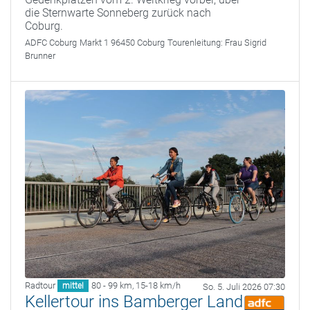
die Sternwarte Sonneberg zurück nach
Coburg.
ADFC Coburg
Markt 1 96450 Coburg
Tourenleitung:
Frau Sigrid
Brunner
Radtour
80 - 99 km
,
15-18 km/h
mittel
So. 5. Juli 2026 07:30
Kellertour ins Bamberger Land