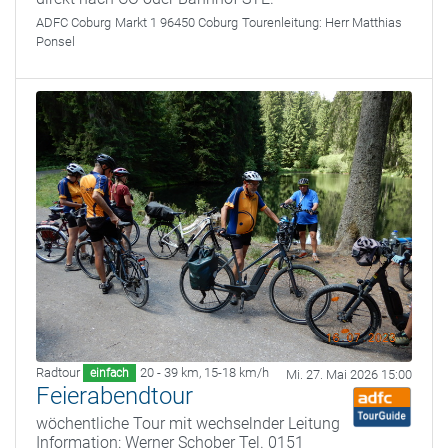
ADFC Coburg
Markt 1 96450 Coburg
Tourenleitung:
Herr Matthias
Ponsel
Radtour
20 - 39 km
,
15-18 km/h
einfach
Mi. 27. Mai 2026 15:00
Feierabendtour
wöchentliche Tour mit wechselnder Leitung
Information: Werner Schober Tel. 0151