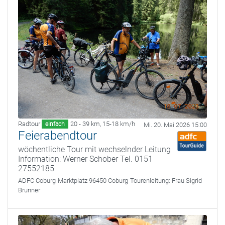
Radtour
20 - 39 km
,
15-18 km/h
einfach
Mi. 20. Mai 2026 15:00
Feierabendtour
wöchentliche Tour mit wechselnder Leitung
Information: Werner Schober Tel. 0151
27552185
ADFC Coburg
Marktplatz 96450 Coburg
Tourenleitung:
Frau Sigrid
Brunner