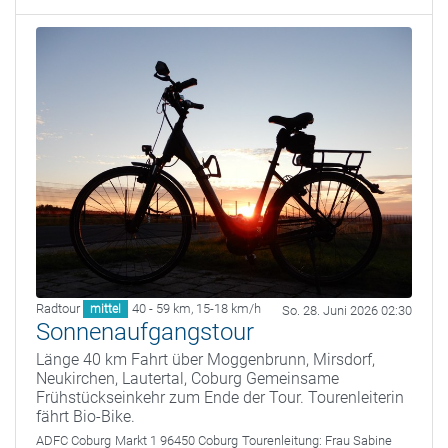
Radtour
40 - 59 km
,
15-18 km/h
mittel
So. 28. Juni 2026 02:30
Sonnenaufgangstour
Länge 40 km Fahrt über Moggenbrunn, Mirsdorf,
Neukirchen, Lautertal, Coburg Gemeinsame
Frühstückseinkehr zum Ende der Tour. Tourenleiterin
fährt Bio-Bike.
ADFC Coburg
Markt 1 96450 Coburg
Tourenleitung:
Frau Sabine