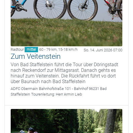
Radtour
60 - 79 km
,
15-18 km/h
mittel
So. 14. Juni 2026 07:00
Zum Veitenstein
Von Bad Staffelstein führt die Tour über Döringstadt
nach Reckendorf zur Mittagsrast. Danach gehts es
hinauf zum Veitenstein. Die Rückfahrt führt vo dort
über Baunach nach Bad Staffelstein
ADFC Obermain
Bahnhofstraße 101 - Bahnhof 96231 Bad
Staffelstein
Tourenleitung:
Herr Armin Lieb