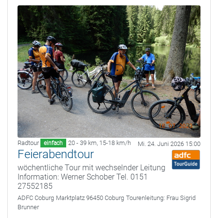
Radtour
20 - 39 km
,
15-18 km/h
einfach
Mi. 24. Juni 2026 15:00
Feierabendtour
wöchentliche Tour mit wechselnder Leitung
Information: Werner Schober Tel. 0151
27552185
ADFC Coburg
Marktplatz 96450 Coburg
Tourenleitung:
Frau Sigrid
Brunner