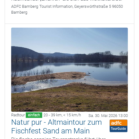
ADFC Bamberg
Tourist Information, Geyerswörthstraße 5 96050
Bamberg
Radtour
20 - 39 km
,
< 15 km/h
einfach
Sa. 30. Mai 2026 13:00
Natur pur - Altmaintour zum
Fischfest Sand am Main