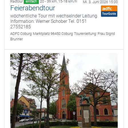
Radtour
20 - 39 km
,
15-18 km/h
einfach
Mi. 3. Juni 2026 15:00
Feierabendtour
wöchentliche Tour mit wechselnder Leitung
Information: Werner Schober Tel. 0151
27552185
ADFC Coburg
Marktplatz 96450 Coburg
Tourenleitung:
Frau Sigrid
Brunner