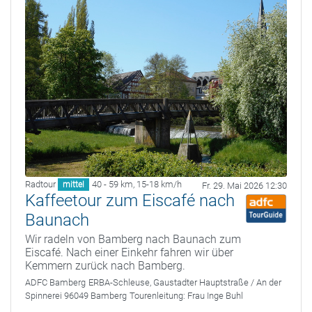
Radtour
40 - 59 km
,
15-18 km/h
mittel
Fr. 29. Mai 2026 12:30
Kaffeetour zum Eiscafé nach
Baunach
Wir radeln von Bamberg nach Baunach zum
Eiscafé. Nach einer Einkehr fahren wir über
Kemmern zurück nach Bamberg.
ADFC Bamberg
ERBA-Schleuse, Gaustadter Hauptstraße / An der
Spinnerei 96049 Bamberg
Tourenleitung:
Frau Inge Buhl