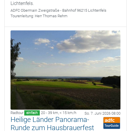
Lichtenfels.
ADFC Obermain
Zweigstraße - Bahnhof 96215 Lichtenfels
Tourenleitung:
Herr Thomas Rehm
Radtour
20 - 39 km
,
< 15 km/h
einfach
So. 7. Juni 2026 08:00
Heilige Länder Panorama-
Runde zum Hausbrauerfest