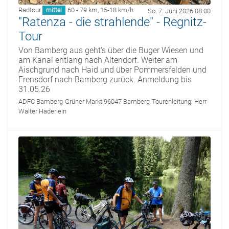
Radtour
60 - 79 km
,
15-18 km/h
mittel
So. 7. Juni 2026 08:00
"Ratenza - die strahlende" - Regnitz-
Tour
Von Bamberg aus geht's über die Buger Wiesen und
am Kanal entlang nach Altendorf. Weiter am
Aischgrund nach Haid und über Pommersfelden und
Frensdorf nach Bamberg zurück. Anmeldung bis
31.05.26
ADFC Bamberg
Grüner Markt 96047 Bamberg
Tourenleitung:
Herr
Walter Haderlein