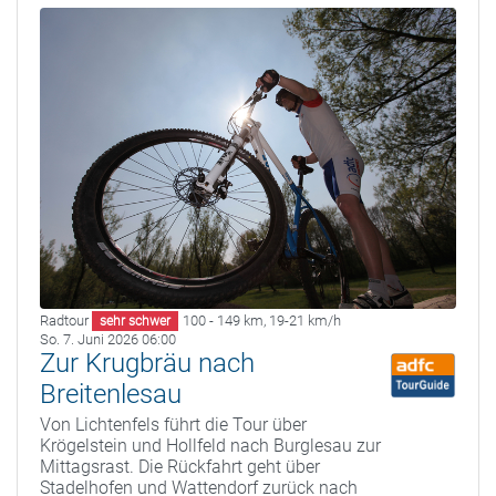
Radtour
100 - 149 km
,
19-21 km/h
sehr schwer
So. 7. Juni 2026 06:00
Zur Krugbräu nach
Breitenlesau
Von Lichtenfels führt die Tour über
Krögelstein und Hollfeld nach Burglesau zur
Mittagsrast. Die Rückfahrt geht über
Stadelhofen und Wattendorf zurück nach