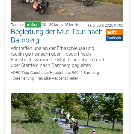
Radtour
20 - 39 km
,
< 15 km/h
einfach
Fr. 5. Juni 2026 07:00
Begleitung der Mut-Tour nach
Bamberg
Wir treffen uns an der Erbaschleuse und
radeln gemeinsam über Trosdorf nach
Ebelsbach, wo wir die Mut-Tour abholen und
über Stettfeld nach Bamberg begleiten.
ADFC-Tipp
Gaustadter Hauptstraße 96049 Bamberg
Tourenleitung:
Frau Elke Pappenscheller