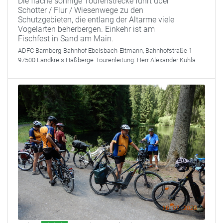
Die flache sonnige Tourenstrecke führt über
Schotter / Flur / Wiesenwege zu den
Schutzgebieten, die entlang der Altarme viele
Vogelarten beherbergen. Einkehr ist am
Fischfest in Sand am Main.
ADFC Bamberg
Bahnhof Ebelsbach-Eltmann, Bahnhofstraße 1
97500 Landkreis Haßberge
Tourenleitung:
Herr Alexander Kuhla