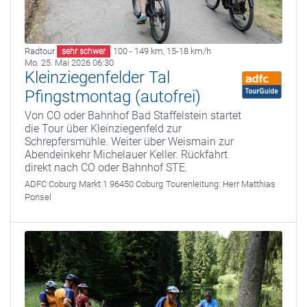
Radtour
100 - 149 km
,
15-18 km/h
sehr schwer
Mo. 25. Mai 2026 06:30
Kleinziegenfelder Tal
Pfingstmontag (autofrei)
Von CO oder Bahnhof Bad Staffelstein startet
die Tour über Kleinziegenfeld zur
Schrepfersmühle. Weiter über Weismain zur
Abendeinkehr Michelauer Keller. Rückfahrt
direkt nach CO oder Bahnhof STE.
ADFC Coburg
Markt 1 96450 Coburg
Tourenleitung:
Herr Matthias
Ponsel