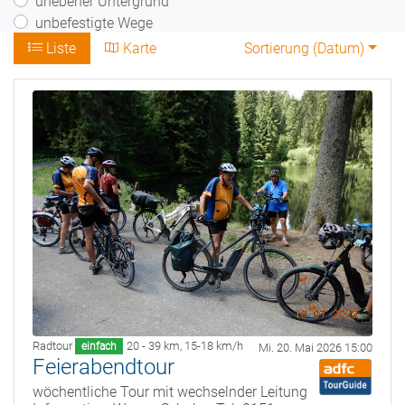
unebener Untergrund
unbefestigte Wege
Liste
Karte
Sortierung (
Datum
)
Radtour
20 - 39 km
,
15-18 km/h
einfach
Mi. 20. Mai 2026 15:00
Feierabendtour
wöchentliche Tour mit wechselnder Leitung