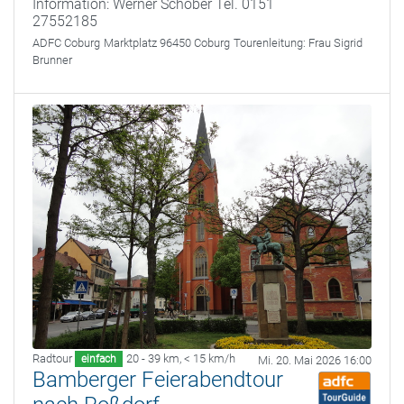
Information: Werner Schober Tel. 0151
27552185
ADFC Coburg
Marktplatz 96450 Coburg
Tourenleitung:
Frau Sigrid
Brunner
Radtour
20 - 39 km
,
< 15 km/h
einfach
Mi. 20. Mai 2026 16:00
Bamberger Feierabendtour