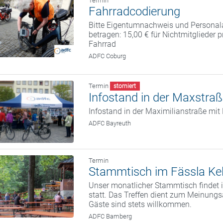
Termin
Fahrradcodierung
Bitte Eigentumnachweis und Personal
betragen: 15,00 € für Nichtmitglieder 
Fahrrad
ADFC Coburg
Termin
storniert
Infostand in der Maxstra
Infostand in der Maximilianstraße mi
ADFC Bayreuth
Termin
Stammtisch im Fässla Kel
Unser monatlicher Stammtisch findet i
statt. Das Treffen dient zum Meinung
Gäste sind stets willkommen.
ADFC Bamberg