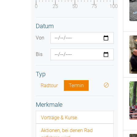
0
25
50
75
100
Datum
Von
Bis
Typ
Radtour
Termin
Merkmale
Vorträge & Kurse
Aktionen, bei denen Rad