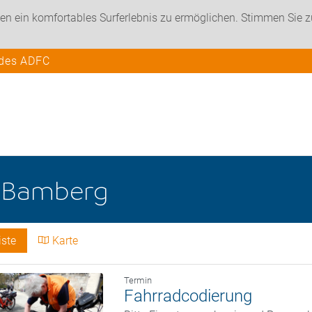
en ein komfortables Surferlebnis zu ermöglichen. Stimmen Sie 
 des ADFC
e
Bamberg
iste
Karte
Termin
Fahrradcodierung