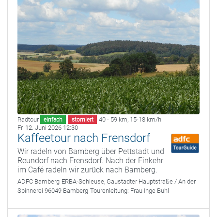
Radtour
40 - 59 km
,
15-18 km/h
einfach
storniert
Fr. 12. Juni 2026 12:30
Kaffeetour nach Frensdorf
Wir radeln von Bamberg über Pettstadt und
Reundorf nach Frensdorf. Nach der Einkehr
im Café radeln wir zurück nach Bamberg.
ADFC Bamberg
ERBA-Schleuse, Gaustadter Hauptstraße / An der
Spinnerei 96049 Bamberg
Tourenleitung:
Frau Inge Buhl