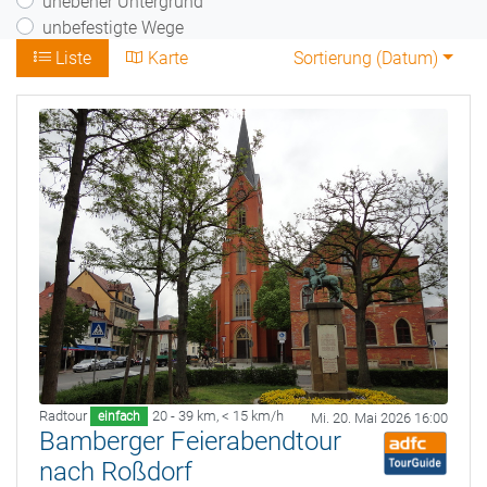
unebener Untergrund
unbefestigte Wege
Liste
Karte
Sortierung (
Datum
)
Radtour
20 - 39 km
,
< 15 km/h
einfach
Mi. 20. Mai 2026 16:00
Bamberger Feierabendtour
nach Roßdorf