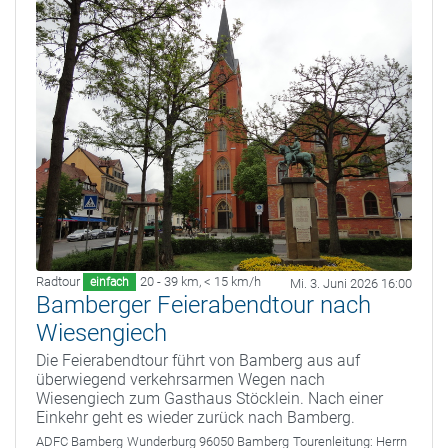
Radtour
20 - 39 km
,
< 15 km/h
einfach
Mi. 3. Juni 2026 16:00
Bamberger Feierabendtour nach
Wiesengiech
Die Feierabendtour führt von Bamberg aus auf
überwiegend verkehrsarmen Wegen nach
Wiesengiech zum Gasthaus Stöcklein. Nach einer
Einkehr geht es wieder zurück nach Bamberg.
ADFC Bamberg
Wunderburg 96050 Bamberg
Tourenleitung:
Herrn