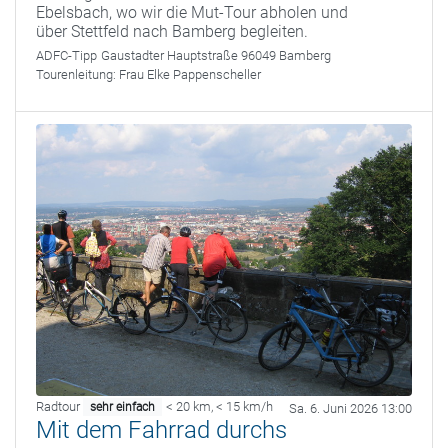
Ebelsbach, wo wir die Mut-Tour abholen und
über Stettfeld nach Bamberg begleiten.
ADFC-Tipp
Gaustadter Hauptstraße 96049 Bamberg
Tourenleitung:
Frau Elke Pappenscheller
Radtour
< 20 km
,
< 15 km/h
sehr einfach
Sa. 6. Juni 2026 13:00
Mit dem Fahrrad durchs