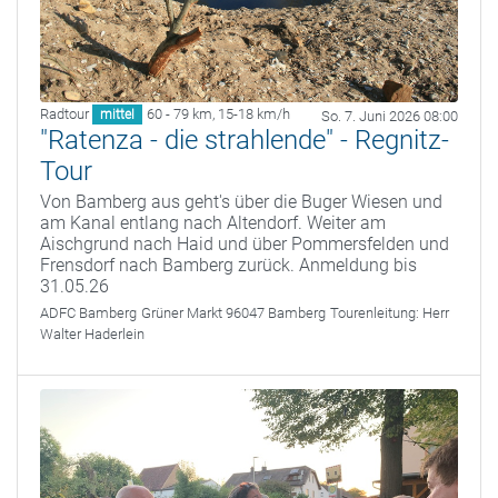
Radtour
60 - 79 km
,
15-18 km/h
mittel
So. 7. Juni 2026 08:00
"Ratenza - die strahlende" - Regnitz-
Tour
Von Bamberg aus geht's über die Buger Wiesen und
am Kanal entlang nach Altendorf. Weiter am
Aischgrund nach Haid und über Pommersfelden und
Frensdorf nach Bamberg zurück. Anmeldung bis
31.05.26
ADFC Bamberg
Grüner Markt 96047 Bamberg
Tourenleitung:
Herr
Walter Haderlein