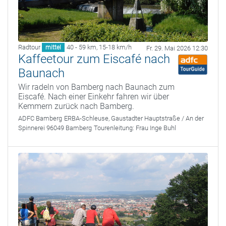
Radtour
40 - 59 km
,
15-18 km/h
mittel
Fr. 29. Mai 2026 12:30
Kaffeetour zum Eiscafé nach
Baunach
Wir radeln von Bamberg nach Baunach zum
Eiscafé. Nach einer Einkehr fahren wir über
Kemmern zurück nach Bamberg.
ADFC Bamberg
ERBA-Schleuse, Gaustadter Hauptstraße / An der
Spinnerei 96049 Bamberg
Tourenleitung:
Frau Inge Buhl