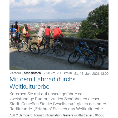
Radtour
< 20 km
,
< 15 km/h
sehr einfach
Sa. 13. Juni 2026 13:00
Mit dem Fahrrad durchs
Weltkulturerbe
Kommen Sie mit auf unsere geführte ca.
zweistündige Radtour zu den Schönheiten dieser
Stadt. Genießen Sie die Gesellschaft gleich gesinnter
Radlfreunde. „Erfahren“ Sie sich das Weltkulturerbe.
ADFC Bamberg
Tourist Information, Geyerswörthstraße 5 96050