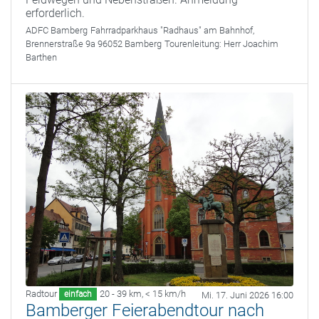
erforderlich.
ADFC Bamberg
Fahrradparkhaus "Radhaus" am Bahnhof,
Brennerstraße 9a 96052 Bamberg
Tourenleitung:
Herr Joachim
Barthen
Radtour
20 - 39 km
,
< 15 km/h
einfach
Mi. 17. Juni 2026 16:00
Bamberger Feierabendtour nach