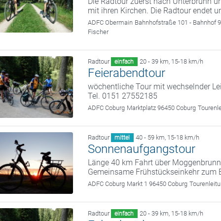
Die Radtour zuerst nach Unterbrunn u
mit ihren Kirchen. Die Radtour endet
ADFC Obermain
Bahnhofstraße 101 - Bahnhof 9
Fischer
Radtour
20 - 39 km
,
15-18 km/h
einfach
Feierabendtour
wöchentliche Tour mit wechselnder Le
Tel. 0151 27552185
ADFC Coburg
Marktplatz 96450 Coburg
Tourenl
Radtour
40 - 59 km
,
15-18 km/h
mittel
Sonnenaufgangstour
Länge 40 km Fahrt über Moggenbrunn, 
Gemeinsame Frühstückseinkehr zum Ende
ADFC Coburg
Markt 1 96450 Coburg
Tourenleit
Radtour
20 - 39 km
,
15-18 km/h
einfach