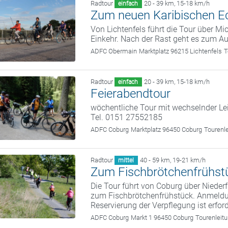
Radtour
20 - 39 km
,
15-18 km/h
einfach
Zum neuen Karibischen E
Von Lichtenfels führt die Tour über M
Einkehr. Nach der Rast geht es zum A
ADFC Obermain
Marktplatz 96215 Lichtenfels
T
Radtour
20 - 39 km
,
15-18 km/h
einfach
Feierabendtour
wöchentliche Tour mit wechselnder Le
Tel. 0151 27552185
ADFC Coburg
Marktplatz 96450 Coburg
Tourenl
Radtour
40 - 59 km
,
19-21 km/h
mittel
Zum Fischbrötchenfrühst
Die Tour führt von Coburg über Nieder
zum Fischbrötchenfrühstück. Anmeld
Reservierung der Verpflegung ist erford
ADFC Coburg
Markt 1 96450 Coburg
Tourenleit