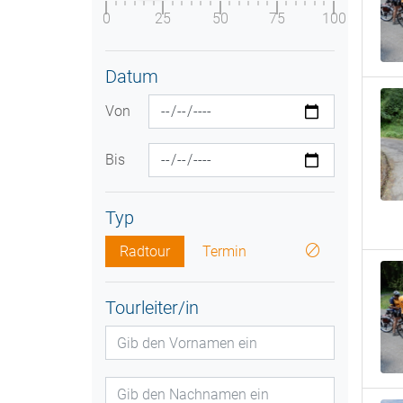
0
25
50
75
100
Datum
Von
Bis
Typ
Radtour
Termin
Tourleiter/in