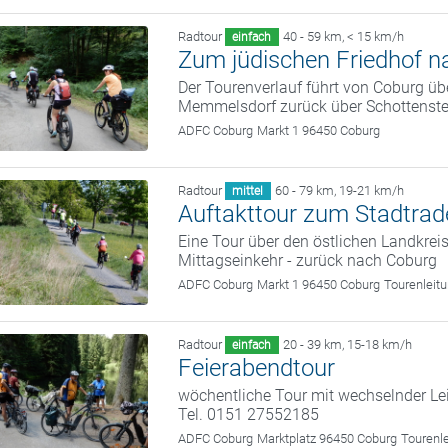
Radtour
40 - 59 km
,
< 15 km/h
einfach
Zum jüdischen Friedhof 
Der Tourenverlauf führt von Coburg ü
Memmelsdorf zurück über Schottenste
ADFC Coburg
Markt 1 96450 Coburg
Radtour
60 - 79 km
,
19-21 km/h
mittel
Auftakttour zum Stadtrad
Eine Tour über den östlichen Landkrei
Mittagseinkehr - zurück nach Coburg
ADFC Coburg
Markt 1 96450 Coburg
Tourenleit
Radtour
20 - 39 km
,
15-18 km/h
einfach
Feierabendtour
wöchentliche Tour mit wechselnder Le
Tel. 0151 27552185
ADFC Coburg
Marktplatz 96450 Coburg
Tourenl