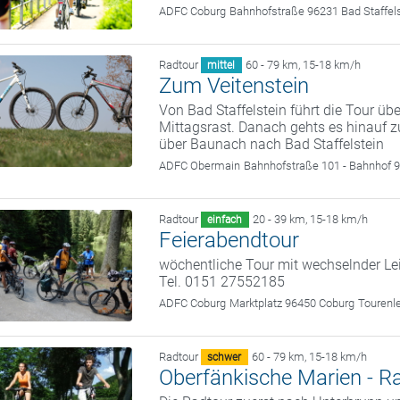
ADFC Coburg
Bahnhofstraße 96231 Bad Staffel
Radtour
60 - 79 km
,
15-18 km/h
mittel
Zum Veitenstein
Von Bad Staffelstein führt die Tour üb
Mittagsrast. Danach gehts es hinauf zu
über Baunach nach Bad Staffelstein
ADFC Obermain
Bahnhofstraße 101 - Bahnhof 9
Radtour
20 - 39 km
,
15-18 km/h
einfach
Feierabendtour
wöchentliche Tour mit wechselnder Le
Tel. 0151 27552185
ADFC Coburg
Marktplatz 96450 Coburg
Tourenl
Radtour
60 - 79 km
,
15-18 km/h
schwer
Oberfänkische Marien - R