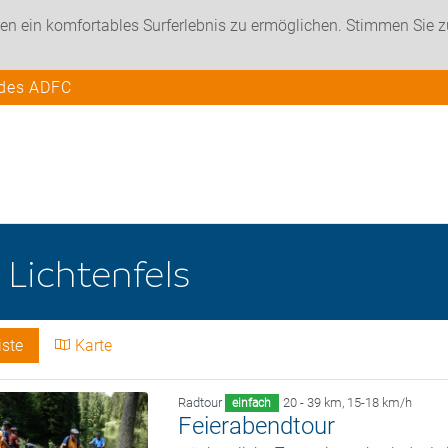
en ein komfortables Surferlebnis zu ermöglichen. Stimmen Sie 
 des ADFC
e
Lichtenfels
iste
Karte
Radtour
20 - 39 km
,
15-18 km/h
einfach
Feierabendtour