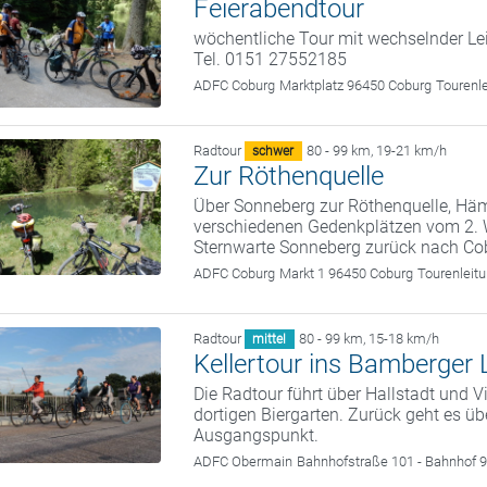
Feierabendtour
wöchentliche Tour mit wechselnder Le
Tel. 0151 27552185
ADFC Coburg
Marktplatz 96450 Coburg
Tourenl
Radtour
80 - 99 km
,
19-21 km/h
schwer
Zur Röthenquelle
Über Sonneberg zur Röthenquelle, Häm
verschiedenen Gedenkplätzen vom 2. We
Sternwarte Sonneberg zurück nach Co
ADFC Coburg
Markt 1 96450 Coburg
Tourenleit
Radtour
80 - 99 km
,
15-18 km/h
mittel
Kellertour ins Bamberger
Die Radtour führt über Hallstadt und V
dortigen Biergarten. Zurück geht es 
Ausgangspunkt.
ADFC Obermain
Bahnhofstraße 101 - Bahnhof 9