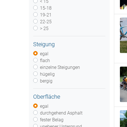
< 15
15-18
19-21
22-25
> 25
Steigung
egal
flach
einzelne Steigungen
hügelig
bergig
Oberfläche
egal
durchgehend Asphalt
fester Belag
unebener Untergrund