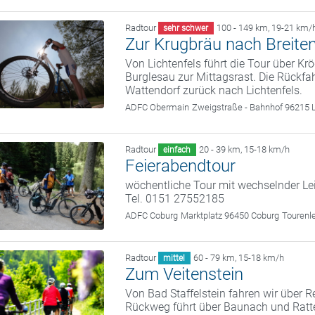
Radtour
100 - 149 km
,
19-21 km/
sehr schwer
Zur Krugbräu nach Breite
Von Lichtenfels führt die Tour über Kr
Burglesau zur Mittagsrast. Die Rückfa
Wattendorf zurück nach Lichtenfels.
ADFC Obermain
Zweigstraße - Bahnhof 96215 L
Radtour
20 - 39 km
,
15-18 km/h
einfach
Feierabendtour
wöchentliche Tour mit wechselnder Le
Tel. 0151 27552185
ADFC Coburg
Marktplatz 96450 Coburg
Tourenl
Radtour
60 - 79 km
,
15-18 km/h
mittel
Zum Veitenstein
Von Bad Staffelstein fahren wir über 
Rückweg führt über Baunach und Rattel