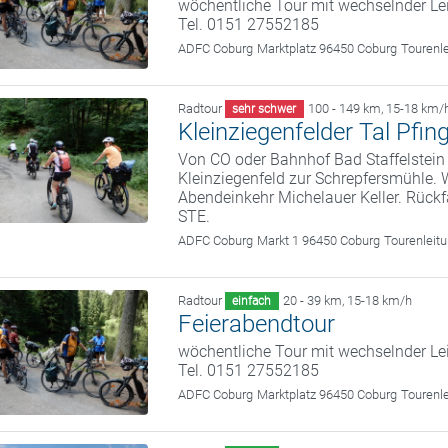
wöchentliche Tour mit wechselnder Le
Tel. 0151 27552185
ADFC Coburg
Marktplatz 96450 Coburg
Tourenl
Radtour
100 - 149 km
,
15-18 km/
sehr schwer
Kleinziegenfelder Tal Pfin
Von CO oder Bahnhof Bad Staffelstein 
Kleinziegenfeld zur Schrepfersmühle. 
Abendeinkehr Michelauer Keller. Rückf
STE.
ADFC Coburg
Markt 1 96450 Coburg
Tourenleit
Radtour
20 - 39 km
,
15-18 km/h
einfach
Feierabendtour
wöchentliche Tour mit wechselnder Le
Tel. 0151 27552185
ADFC Coburg
Marktplatz 96450 Coburg
Tourenl