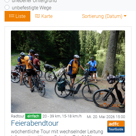
unebener Untergrund
unbefestigte Wege
Liste
Karte
Sortierung (
Datum
)
Radtour
20 - 39 km
,
15-18 km/h
einfach
Mi. 20. Mai 2026 15:00
Feierabendtour
wöchentliche Tour mit wechselnder Leitung