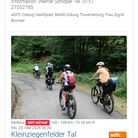
Information: Werner Schober Tel. 0151
27552185
ADFC Coburg
Marktplatz 96450 Coburg
Tourenleitung:
Frau Sigrid
Brunner
Radtour
100 - 149 km
,
15-18 km/h
sehr schwer
Mo. 25. Mai 2026 06:30
Kleinziegenfelder Tal