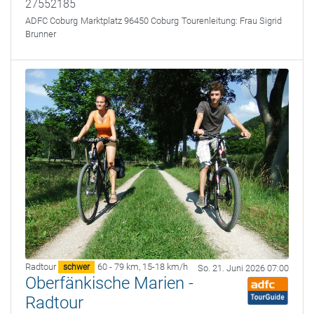
27552185
ADFC Coburg
Marktplatz 96450 Coburg
Tourenleitung:
Frau Sigrid
Brunner
Radtour
60 - 79 km
,
15-18 km/h
schwer
So. 21. Juni 2026 07:00
Oberfänkische Marien -
Radtour