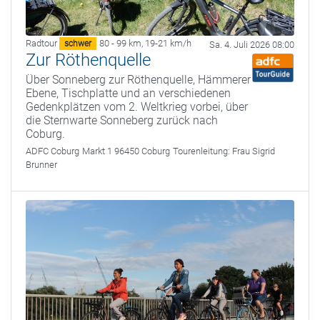
Radtour
80 - 99 km
,
19-21 km/h
schwer
Sa. 4. Juli 2026 08:00
Zur Röthenquelle
Über Sonneberg zur Röthenquelle, Hämmerer
Ebene, Tischplatte und an verschiedenen
Gedenkplätzen vom 2. Weltkrieg vorbei, über
die Sternwarte Sonneberg zurück nach
Coburg.
ADFC Coburg
Markt 1 96450 Coburg
Tourenleitung:
Frau Sigrid
Brunner