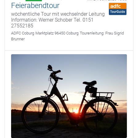
Feierabendtour
wöchentliche Tour mit wechselnder Leitung
Information: Werner Schober Tel. 0151
27552185
ADFC Coburg
Marktplatz 96450 Coburg
Tourenleitung:
Frau Sigrid
Brunner