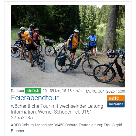
Radtour
20 - 39 km
,
15-18 km/h
einfach
Mi. 10. Juni 2026 15:00
Feierabendtour
wöchentliche Tour mit wechselnder Leitung
Information: Werner Schober Tel. 0151
27552185
ADFC Coburg
Marktplatz 96450 Coburg
Tourenleitung:
Frau Sigrid
Brunner