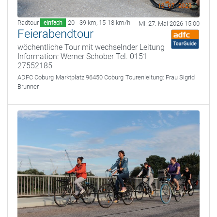
Radtour
20 - 39 km
,
15-18 km/h
einfach
Mi. 27. Mai 2026 15:00
Feierabendtour
wöchentliche Tour mit wechselnder Leitung
Information: Werner Schober Tel. 0151
27552185
ADFC Coburg
Marktplatz 96450 Coburg
Tourenleitung:
Frau Sigrid
Brunner