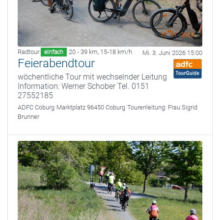
Radtour
20 - 39 km
,
15-18 km/h
einfach
Mi. 3. Juni 2026 15:00
Feierabendtour
wöchentliche Tour mit wechselnder Leitung
Information: Werner Schober Tel. 0151
27552185
ADFC Coburg
Marktplatz 96450 Coburg
Tourenleitung:
Frau Sigrid
Brunner