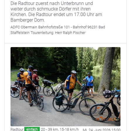
Die Radtour zuerst nach Unterbrunn und
weiter durch schmucke Dörfer mit ihren
Kirchen. Die Radtour endet um 17.00 Uhr am
Bamberger Dom.
ADFC Obermain
Bahnhofstraße 101 - Bahnhof 96231 Bad
Staffelstein
Tourenleitung:
Herr Ralph Fischer
Radtour
20 - 39 km
,
15-18 km/h
einfach
Mi. 24. Juni 2026 15:00