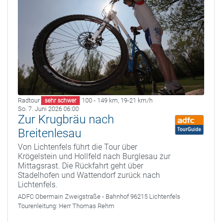
Radtour
100 - 149 km
,
19-21 km/h
sehr schwer
So. 7. Juni 2026 06:00
Zur Krugbräu nach
Breitenlesau
Von Lichtenfels führt die Tour über
Krögelstein und Hollfeld nach Burglesau zur
Mittagsrast. Die Rückfahrt geht über
Stadelhofen und Wattendorf zurück nach
Lichtenfels.
ADFC Obermain
Zweigstraße - Bahnhof 96215 Lichtenfels
Tourenleitung:
Herr Thomas Rehm