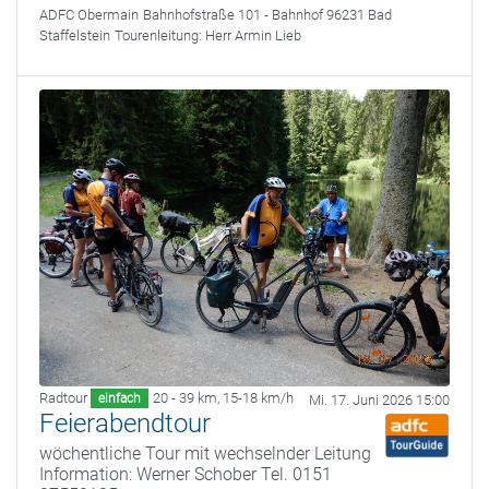
ADFC Obermain
Bahnhofstraße 101 - Bahnhof 96231 Bad
Staffelstein
Tourenleitung:
Herr Armin Lieb
Radtour
20 - 39 km
,
15-18 km/h
einfach
Mi. 17. Juni 2026 15:00
Feierabendtour
wöchentliche Tour mit wechselnder Leitung
Information: Werner Schober Tel. 0151