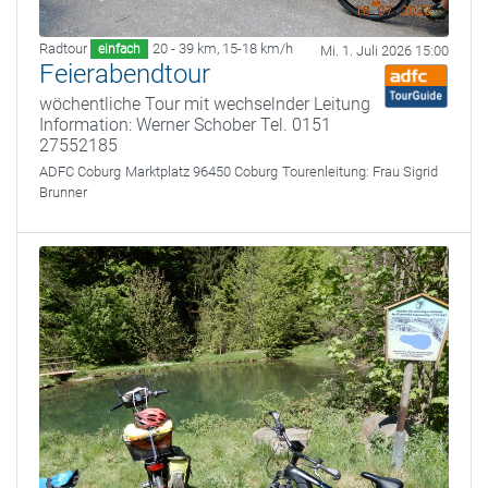
Radtour
20 - 39 km
,
15-18 km/h
einfach
Mi. 1. Juli 2026 15:00
Feierabendtour
wöchentliche Tour mit wechselnder Leitung
Information: Werner Schober Tel. 0151
27552185
ADFC Coburg
Marktplatz 96450 Coburg
Tourenleitung:
Frau Sigrid
Brunner