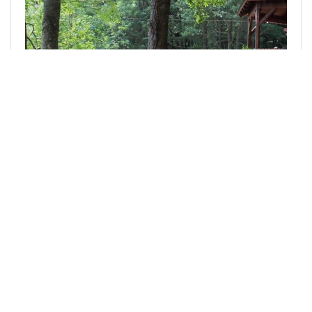
Termin
Mi. 9. Sep. 2026 17:00
Stammtisch im Sommer
Unser monatlicher Stammtisch findet in einem
Biergarten oder auf einem Keller in Bamberg statt.
Das Treffen dient zum Meinungsaustausch,
Information und Diskussion. Gäste sind stets
willkommen.
ADFC Bamberg