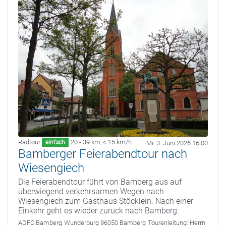
Radtour
20 - 39 km
,
< 15 km/h
einfach
Mi. 3. Juni 2026 16:00
Bamberger Feierabendtour nach
Wiesengiech
Die Feierabendtour führt von Bamberg aus auf
überwiegend verkehrsarmen Wegen nach
Wiesengiech zum Gasthaus Stöcklein. Nach einer
Einkehr geht es wieder zurück nach Bamberg.
ADFC Bamberg
Wunderburg 96050 Bamberg
Tourenleitung:
Herrn