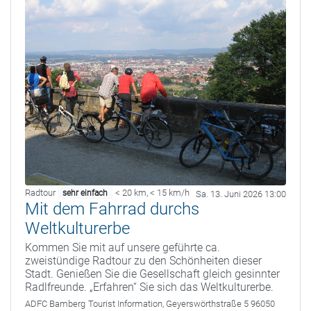
Radtour
< 20 km
,
< 15 km/h
sehr einfach
Sa. 13. Juni 2026 13:00
Mit dem Fahrrad durchs
Weltkulturerbe
Kommen Sie mit auf unsere geführte ca.
zweistündige Radtour zu den Schönheiten dieser
Stadt. Genießen Sie die Gesellschaft gleich gesinnter
Radlfreunde. „Erfahren“ Sie sich das Weltkulturerbe.
ADFC Bamberg
Tourist Information, Geyerswörthstraße 5 96050