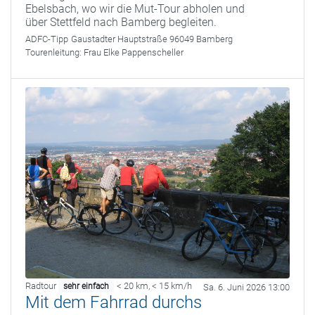
Ebelsbach, wo wir die Mut-Tour abholen und
über Stettfeld nach Bamberg begleiten.
ADFC-Tipp
Gaustadter Hauptstraße 96049 Bamberg
Tourenleitung:
Frau Elke Pappenscheller
Radtour
< 20 km
,
< 15 km/h
sehr einfach
Sa. 6. Juni 2026 13:00
Mit dem Fahrrad durchs