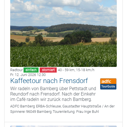
Radtour
40 - 59 km
,
15-18 km/h
einfach
storniert
Fr. 12. Juni 2026 12:30
Kaffeetour nach Frensdorf
Wir radeln von Bamberg über Pettstadt und
Reundorf nach Frensdorf. Nach der Einkehr
im Café radeln wir zurück nach Bamberg.
ADFC Bamberg
ERBA-Schleuse, Gaustadter Hauptstraße / An der
Spinnerei 96049 Bamberg
Tourenleitung:
Frau Inge Buhl