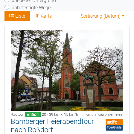
unebener Untergrund
unbefestigte Wege
Liste
Karte
Sortierung (
Datum
)
Radtour
20 - 39 km
,
< 15 km/h
einfach
Mi. 20. Mai 2026 16:00
Bamberger Feierabendtour
nach Roßdorf