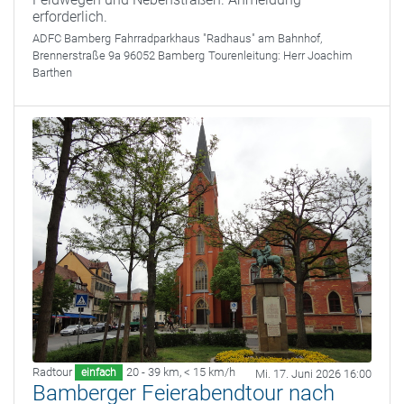
erforderlich.
ADFC Bamberg
Fahrradparkhaus "Radhaus" am Bahnhof,
Brennerstraße 9a 96052 Bamberg
Tourenleitung:
Herr Joachim
Barthen
Radtour
20 - 39 km
,
< 15 km/h
einfach
Mi. 17. Juni 2026 16:00
Bamberger Feierabendtour nach