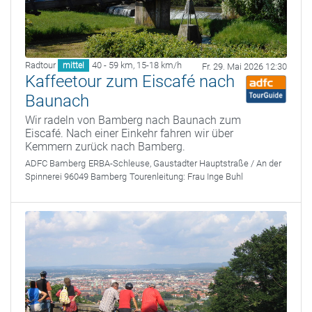
Radtour
40 - 59 km
,
15-18 km/h
mittel
Fr. 29. Mai 2026 12:30
Kaffeetour zum Eiscafé nach
Baunach
Wir radeln von Bamberg nach Baunach zum
Eiscafé. Nach einer Einkehr fahren wir über
Kemmern zurück nach Bamberg.
ADFC Bamberg
ERBA-Schleuse, Gaustadter Hauptstraße / An der
Spinnerei 96049 Bamberg
Tourenleitung:
Frau Inge Buhl