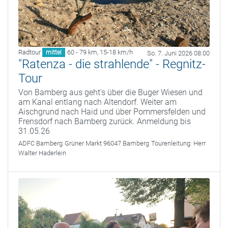
Radtour
60 - 79 km
,
15-18 km/h
mittel
So. 7. Juni 2026 08:00
"Ratenza - die strahlende" - Regnitz-
Tour
Von Bamberg aus geht's über die Buger Wiesen und
am Kanal entlang nach Altendorf. Weiter am
Aischgrund nach Haid und über Pommersfelden und
Frensdorf nach Bamberg zurück. Anmeldung bis
31.05.26
ADFC Bamberg
Grüner Markt 96047 Bamberg
Tourenleitung:
Herr
Walter Haderlein