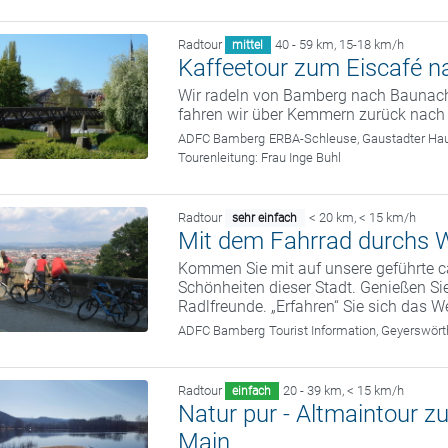
Radtour
40 - 59 km
,
15-18 km/h
mittel
Kaffeetour zum Eiscafé 
Wir radeln von Bamberg nach Baunach
fahren wir über Kemmern zurück nach
ADFC Bamberg
ERBA-Schleuse, Gaustadter Hau
Tourenleitung:
Frau Inge Buhl
Radtour
< 20 km
,
< 15 km/h
sehr einfach
Mit dem Fahrrad durchs W
Kommen Sie mit auf unsere geführte c
Schönheiten dieser Stadt. Genießen Sie
Radlfreunde. „Erfahren“ Sie sich das We
ADFC Bamberg
Tourist Information, Geyerswö
Radtour
20 - 39 km
,
< 15 km/h
einfach
Natur pur - Altmaintour 
Main