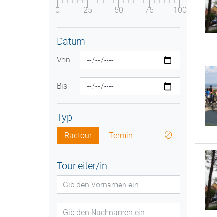
0
25
50
75
100
Datum
Von
Bis
Typ
Radtour
Termin
Tourleiter/in