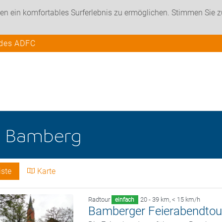
en ein komfortables Surferlebnis zu ermöglichen. Stimmen Sie 
 des ADFC
e
Bamberg
iste
Karte
Radtour
20 - 39 km
,
< 15 km/h
einfach
Bamberger Feierabendtou