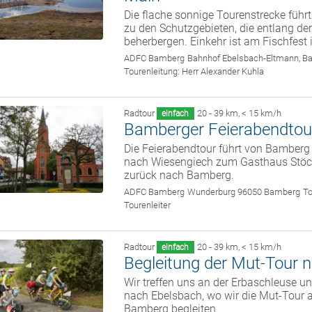
Die flache sonnige Tourenstrecke führt
zu den Schutzgebieten, die entlang der
beherbergen. Einkehr ist am Fischfest
ADFC Bamberg
Bahnhof Ebelsbach-Eltmann, B
Tourenleitung:
Herr Alexander Kuhla
Radtour
20 - 39 km
,
< 15 km/h
einfach
Bamberger Feierabendtou
Die Feierabendtour führt von Bamber
nach Wiesengiech zum Gasthaus Stöckl
zurück nach Bamberg.
ADFC Bamberg
Wunderburg 96050 Bamberg
To
Tourenleiter
Radtour
20 - 39 km
,
< 15 km/h
einfach
Begleitung der Mut-Tour
Wir treffen uns an der Erbaschleuse 
nach Ebelsbach, wo wir die Mut-Tour a
Bamberg begleiten.