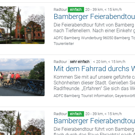
Radtour
20 - 39 km
,
< 15 km/h
einfach
Bamberger Feierabendtour
Die Feierabendtour führt von Bamber
nach Tiefenellern. Nach einer Einkehr
ADFC Bamberg
Wunderburg 96050 Bamberg
To
Tourenleiter
Radtour
< 20 km
,
< 15 km/h
sehr einfach
Mit dem Fahrrad durchs W
Kommen Sie mit auf unsere geführte c
Schönheiten dieser Stadt. Genießen Sie
Radlfreunde. „Erfahren“ Sie sich das We
ADFC Bamberg
Tourist Information, Geyerswö
Radtour
20 - 39 km
,
< 15 km/h
einfach
Bamberger Feierabendtou
Die Feierabendtour führt von Bamber
flach durch das Raue Ebrachtal nach A