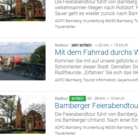
Die Feierabendtour führt von Bamberg
verkehrsarmen Wegen nach Roßdorf. N
Sauer geht es wieder zurück nach Bam
ADFC Bamberg
Wunderburg 96050 Bamberg
To
Tourenleiter
Radtour
< 20 km
,
< 15 km/h
sehr einfach
Mit dem Fahrrad durchs W
Kommen Sie mit auf unsere geführte c
Schönheiten dieser Stadt. Genießen Sie
Radlfreunde. „Erfahren“ Sie sich das We
ADFC Bamberg
Tourist Information, Geyerswö
Radtour
20 - 39 km
,
< 15 km/h
einfach
Bamberger Feierabendtou
Die Feierabendtour führt von Bamber
ins Bamberger Umland. Nach einer Ein
ADFC Bamberg
Wunderburg 96050 Bamberg
To
Tourenleiter