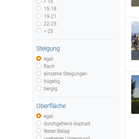
< 15
15-18
19-21
22-25
> 25
Steigung
egal
flach
einzelne Steigungen
hügelig
bergig
Oberfläche
egal
durchgehend Asphalt
fester Belag
unebener Untergrund