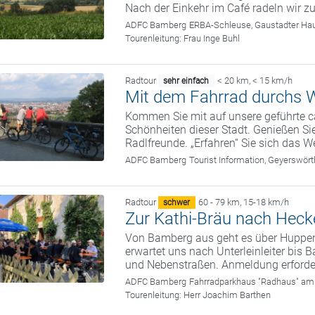
Nach der Einkehr im Café radeln wir 
ADFC Bamberg
ERBA-Schleuse, Gaustadter Hau
Tourenleitung:
Frau Inge Buhl
Radtour
< 20 km
,
< 15 km/h
sehr einfach
Mit dem Fahrrad durchs W
Kommen Sie mit auf unsere geführte c
Schönheiten dieser Stadt. Genießen Sie
Radlfreunde. „Erfahren“ Sie sich das We
ADFC Bamberg
Tourist Information, Geyerswö
Radtour
60 - 79 km
,
15-18 km/h
schwer
Zur Kathi-Bräu nach Hec
Von Bamberg aus geht es über Huppe
erwartet uns nach Unterleinleiter bi
und Nebenstraßen. Anmeldung erforder
ADFC Bamberg
Fahrradparkhaus "Radhaus" am
Tourenleitung:
Herr Joachim Barthen