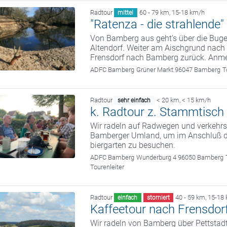
Radtour
60 - 79 km
,
15-18 km/h
mittel
"Ratenza - die strahlende"
Von Bamberg aus geht's über die Bug
Altendorf. Weiter am Aischgrund nac
Frensdorf nach Bamberg zurück. Anme
ADFC Bamberg
Grüner Markt 96047 Bamberg
T
Radtour
< 20 km
,
< 15 km/h
sehr einfach
k. Radtour z. Stammtisch 
Wir radeln auf Radwegen und verkehrs
Bamberger Umland, um im Anschluß d
biergarten zu besuchen.
ADFC Bamberg
Wunderburg 4 96050 Bamberg
Tourenleiter
Radtour
40 - 59 km
,
15-18
einfach
storniert
Kaffeetour nach Frensdor
Wir radeln von Bamberg über Pettstad