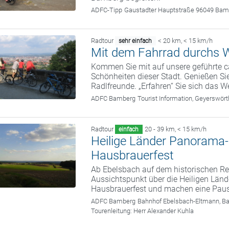
ADFC-Tipp
Gaustadter Hauptstraße 96049 Bam
Radtour
< 20 km
,
< 15 km/h
sehr einfach
Mit dem Fahrrad durchs W
Kommen Sie mit auf unsere geführte c
Schönheiten dieser Stadt. Genießen Sie
Radlfreunde. „Erfahren“ Sie sich das We
ADFC Bamberg
Tourist Information, Geyerswö
Radtour
20 - 39 km
,
< 15 km/h
einfach
Heilige Länder Panorama
Hausbrauerfest
Ab Ebelsbach auf dem historischen 
Aussichtspunkt über die Heiligen Länd
Hausbrauerfest und machen eine Pause
ADFC Bamberg
Bahnhof Ebelsbach-Eltmann, B
Tourenleitung:
Herr Alexander Kuhla