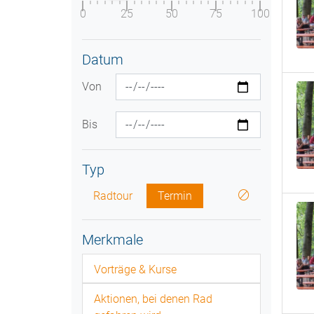
0
25
50
75
100
Datum
Von
Bis
Typ
Radtour
Termin
Merkmale
Vorträge & Kurse
Aktionen, bei denen Rad